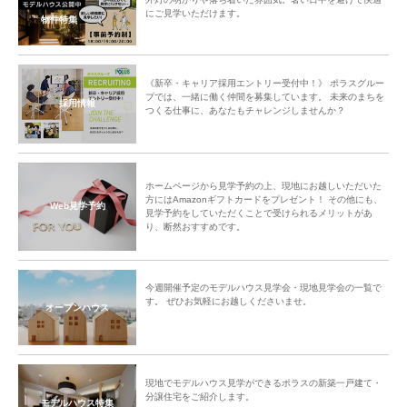
にご見学いただけます。
物件特集
《新卒・キャリア採用エントリー受付中！》 ポラスグルー
プでは、一緒に働く仲間を募集しています。 未来のまちを
採用情報
つくる仕事に、あなたもチャレンジしませんか？
ホームページから見学予約の上、現地にお越しいただいた
方にはAmazonギフトカードをプレゼント！ その他にも、
Web見学予約
見学予約をしていただくことで受けられるメリットがあ
り、断然おすすめです。
今週開催予定のモデルハウス見学会・現地見学会の一覧で
す。 ぜひお気軽にお越しくださいませ。
オープンハウス
現地でモデルハウス見学ができるポラスの新築一戸建て・
分譲住宅をご紹介します。
モデルハウス特集