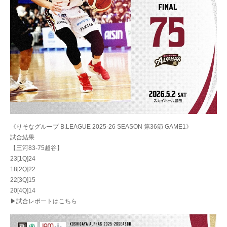
《りそなグループ B.LEAGUE 2025-26 SEASON 第36節 GAME1》
試合結果
【三河83-75越谷】
23[1Q]24
18[2Q]22
22[3Q]15
20[4Q]14
▶試合レポートはこちら