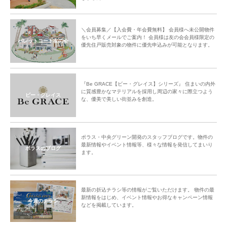
＼会員募集／【入会費・年会費無料】 会員様へ未公開物件
をいち早くメールでご案内！ 会員様は友の会会員様限定の
パレットコート友の会
優先住戸販売対象の物件に優先申込みが可能となります。
『Be GRACE【ビー・グレイス】シリーズ』 住まいの内外
に質感豊かなマテリアルを採用し周辺の家々に際立つよう
ビー・グレイス
な、優美で美しい街並みを創造。
ポラス・中央グリーン開発のスタッフブログです。物件の
最新情報やイベント情報等、様々な情報を発信してまいり
ポラスのブログ
ます。
最新の折込チラシ等の情報がご覧いただけます。 物件の最
新情報をはじめ、イベント情報やお得なキャンペーン情報
今週のチラシ
などを掲載しています。