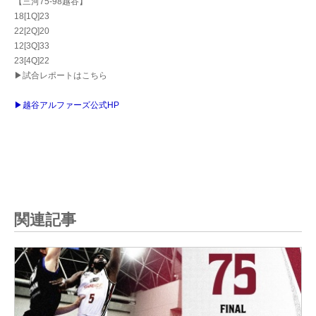
【三河75-98越谷】
18[1Q]23
22[2Q]20
12[3Q]33
23[4Q]22
▶試合レポートはこちら
▶越谷アルファーズ公式HP
関連記事