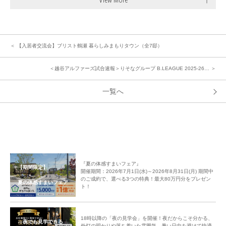
＜ 【入居者交流会】ブリスト鶴瀬 暮らしみまもりタウン（全7邸）
＜越谷アルファーズ試合速報＞りそなグループ B.LEAGUE 2025-26… ＞
一覧へ
『夏の体感すまいフェア』
【期間限定】
開催期間：2026年7月1日(水)～2026年8月31日(月) 期間中
のご成約で、選べる3つの特典！最大80万円分をプレゼン
夏の体感すまいフェア
ト！
18時以降の「夜の見学会」を開催！夜だからこそ分かる、
夜でも見学できる
外灯の明かりや落ち着いた雰囲気。暑い日中を避けて快適