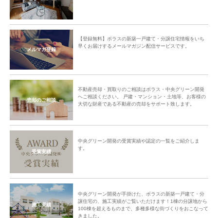
【登録無料】ポラスの新築一戸建て・分譲住宅情報をいち
早くお届けするメールマガジン配信サービスです。
メルマガ登録
不動産売却・買取りのご相談はポラス・中央グリーン開発
へご相談ください。 戸建・マンション・土地等、お客様の
売却のご相談
大切な財産である不動産の売却をサポート致します。
中央グリーン開発の受賞実績や認定の一覧をご紹介しま
す。
受賞実績
中央グリーン開発が手掛けた、ポラスの新築一戸建て・分
譲住宅の、施工実績がご覧いただけます！1棟の分譲地から
施工実績
100棟を超えるものまで、多種多様な街づくりをおこなって
きました。