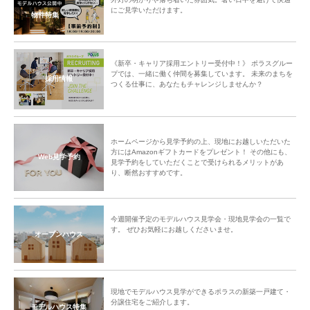
にご見学いただけます。
物件特集
《新卒・キャリア採用エントリー受付中！》 ポラスグルー
プでは、一緒に働く仲間を募集しています。 未来のまちを
採用情報
つくる仕事に、あなたもチャレンジしませんか？
ホームページから見学予約の上、現地にお越しいただいた
方にはAmazonギフトカードをプレゼント！ その他にも、
Web見学予約
見学予約をしていただくことで受けられるメリットがあ
り、断然おすすめです。
今週開催予定のモデルハウス見学会・現地見学会の一覧で
す。 ぜひお気軽にお越しくださいませ。
オープンハウス
現地でモデルハウス見学ができるポラスの新築一戸建て・
分譲住宅をご紹介します。
モデルハウス特集