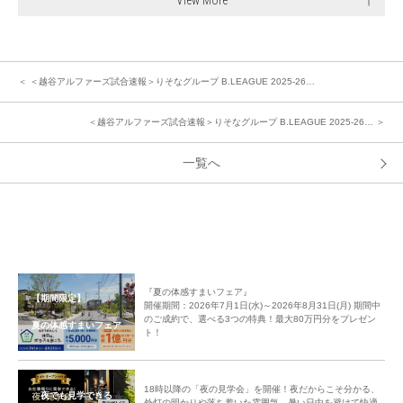
＜ ＜越谷アルファーズ試合速報＞りそなグループ B.LEAGUE 2025-26…
＜越谷アルファーズ試合速報＞りそなグループ B.LEAGUE 2025-26… ＞
一覧へ
『夏の体感すまいフェア』
【期間限定】
開催期間：2026年7月1日(水)～2026年8月31日(月) 期間中
のご成約で、選べる3つの特典！最大80万円分をプレゼン
夏の体感すまいフェア
ト！
18時以降の「夜の見学会」を開催！夜だからこそ分かる、
夜でも見学できる
外灯の明かりや落ち着いた雰囲気。暑い日中を避けて快適