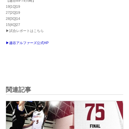
【越谷89-79川崎】
19[1Q]19
27[2Q]19
28[3Q]14
15[4Q]27
▶試合レポートはこちら
▶越谷アルファーズ公式HP
関連記事