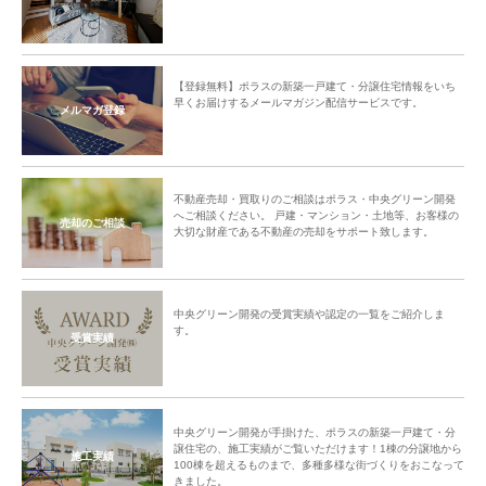
【登録無料】ポラスの新築一戸建て・分譲住宅情報をいち
早くお届けするメールマガジン配信サービスです。
メルマガ登録
不動産売却・買取りのご相談はポラス・中央グリーン開発
へご相談ください。 戸建・マンション・土地等、お客様の
売却のご相談
大切な財産である不動産の売却をサポート致します。
中央グリーン開発の受賞実績や認定の一覧をご紹介しま
す。
受賞実績
中央グリーン開発が手掛けた、ポラスの新築一戸建て・分
譲住宅の、施工実績がご覧いただけます！1棟の分譲地から
施工実績
100棟を超えるものまで、多種多様な街づくりをおこなって
きました。