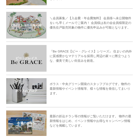
＼会員募集／【入会費・年会費無料】 会員様へ未公開物件
をいち早くメールでご案内！ 会員様は友の会会員様限定の
パレットコート友の会
優先住戸販売対象の物件に優先申込みが可能となります。
『Be GRACE【ビー・グレイス】シリーズ』 住まいの内外
に質感豊かなマテリアルを採用し周辺の家々に際立つよう
ビー・グレイス
な、優美で美しい街並みを創造。
ポラス・中央グリーン開発のスタッフブログです。物件の
最新情報やイベント情報等、様々な情報を発信してまいり
ポラスのブログ
ます。
最新の折込チラシ等の情報がご覧いただけます。 物件の最
新情報をはじめ、イベント情報やお得なキャンペーン情報
今週のチラシ
などを掲載しています。