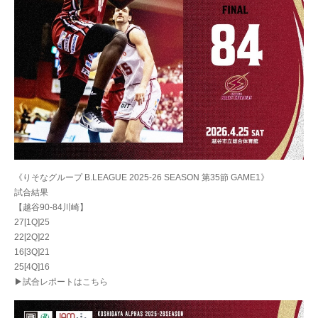
《りそなグループ B.LEAGUE 2025-26 SEASON 第35節 GAME1》
試合結果
【越谷90-84川崎】
27[1Q]25
22[2Q]22
16[3Q]21
25[4Q]16
▶試合レポートはこちら