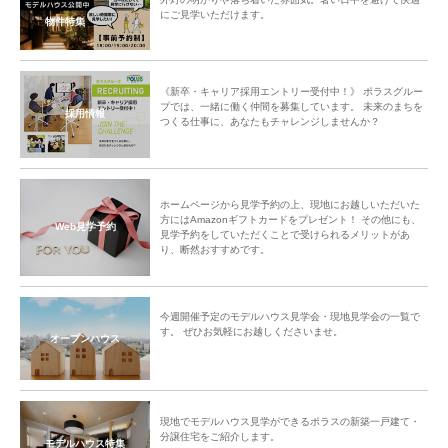
にご見学いただけます。
物件特集
《新卒・キャリア採用エントリー受付中！》 ポラスグルー
プでは、一緒に働く仲間を募集しています。 未来のまちを
採用情報
つくる仕事に、あなたもチャレンジしませんか？
ホームページから見学予約の上、現地にお越しいただいた
方にはAmazonギフトカードをプレゼント！ その他にも、
Web見学予約
見学予約をしていただくことで受けられるメリットがあ
り、断然おすすめです。
今週開催予定のモデルハウス見学会・現地見学会の一覧で
す。 ぜひお気軽にお越しくださいませ。
オープンハウス
現地でモデルハウス見学ができるポラスの新築一戸建て・
分譲住宅をご紹介します。
モデルハウス特集