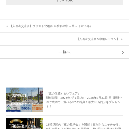
＜ 【入居者交流会】ブリスト北越谷 四季彩の窓 ～華～（全15邸）
【入居者交流会＆収納レッスン】 ＞
一覧へ
『夏の体感すまいフェア』
【期間限定】
開催期間：2026年7月1日(水)～2026年8月31日(月) 期間中
のご成約で、選べる3つの特典！最大80万円分をプレゼン
夏の体感すまいフェア
ト！
18時以降の「夜の見学会」を開催！夜だからこそ分かる、
夜でも見学できる
外灯の明かりや落ち着いた雰囲気。暑い日中を避けて快適