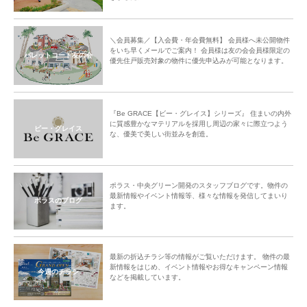
＼会員募集／【入会費・年会費無料】 会員様へ未公開物件
をいち早くメールでご案内！ 会員様は友の会会員様限定の
パレットコート友の会
優先住戸販売対象の物件に優先申込みが可能となります。
『Be GRACE【ビー・グレイス】シリーズ』 住まいの内外
に質感豊かなマテリアルを採用し周辺の家々に際立つよう
ビー・グレイス
な、優美で美しい街並みを創造。
ポラス・中央グリーン開発のスタッフブログです。物件の
最新情報やイベント情報等、様々な情報を発信してまいり
ポラスのブログ
ます。
最新の折込チラシ等の情報がご覧いただけます。 物件の最
新情報をはじめ、イベント情報やお得なキャンペーン情報
今週のチラシ
などを掲載しています。