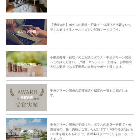
【登録無料】ポラスの新築一戸建て・分譲住宅情報をいち
早くお届けするメールマガジン配信サービスです。
メルマガ登録
不動産売却・買取りのご相談はポラス・中央グリーン開発
へご相談ください。 戸建・マンション・土地等、お客様の
売却のご相談
大切な財産である不動産の売却をサポート致します。
中央グリーン開発の受賞実績や認定の一覧をご紹介しま
す。
受賞実績
中央グリーン開発が手掛けた、ポラスの新築一戸建て・分
譲住宅の、施工実績がご覧いただけます！1棟の分譲地から
施工実績
100棟を超えるものまで、多種多様な街づくりをおこなって
きました。