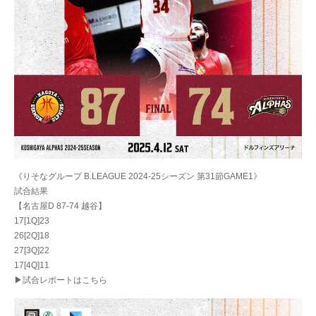
《りそなグループ B.LEAGUE 2024-25シーズン 第31節GAME1》
試合結果
【名古屋D 87-74 越谷】
17[1Q]23
26[2Q]18
27[3Q]22
17[4Q]11
▶試合レポートはこちら