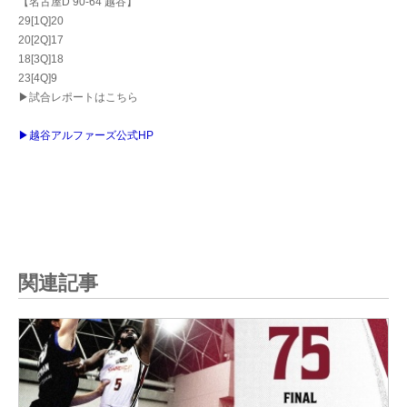
【名古屋D 90-64 越谷】
29[1Q]20
20[2Q]17
18[3Q]18
23[4Q]9
▶試合レポートはこちら
▶越谷アルファーズ公式HP
関連記事