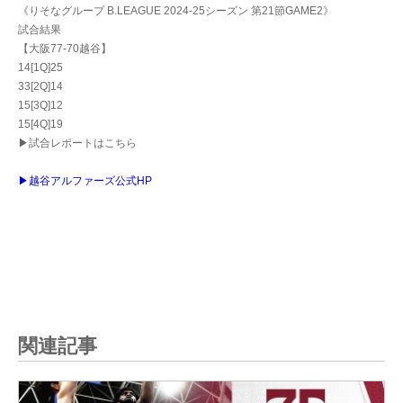
《りそなグループ B.LEAGUE 2024-25シーズン 第21節GAME2》
試合結果
【大阪77-70越谷】
14[1Q]25
33[2Q]14
15[3Q]12
15[4Q]19
▶試合レポートはこちら
▶越谷アルファーズ公式HP
関連記事