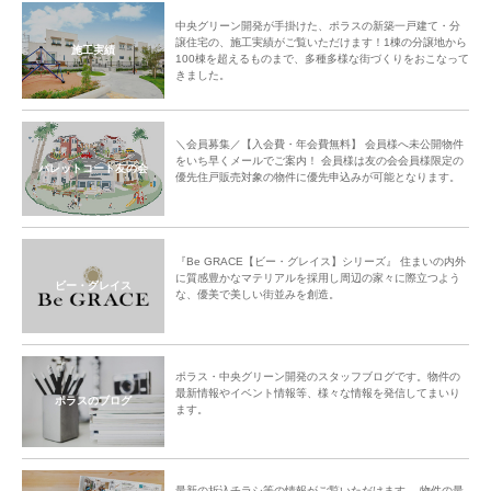
中央グリーン開発が手掛けた、ポラスの新築一戸建て・分
譲住宅の、施工実績がご覧いただけます！1棟の分譲地から
施工実績
100棟を超えるものまで、多種多様な街づくりをおこなって
きました。
＼会員募集／【入会費・年会費無料】 会員様へ未公開物件
をいち早くメールでご案内！ 会員様は友の会会員様限定の
パレットコート友の会
優先住戸販売対象の物件に優先申込みが可能となります。
『Be GRACE【ビー・グレイス】シリーズ』 住まいの内外
に質感豊かなマテリアルを採用し周辺の家々に際立つよう
ビー・グレイス
な、優美で美しい街並みを創造。
ポラス・中央グリーン開発のスタッフブログです。物件の
最新情報やイベント情報等、様々な情報を発信してまいり
ポラスのブログ
ます。
最新の折込チラシ等の情報がご覧いただけます。 物件の最