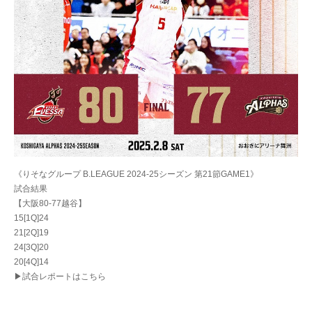
《りそなグループ B.LEAGUE 2024-25シーズン 第21節GAME1》
試合結果
【大阪80-77越谷】
15[1Q]24
21[2Q]19
24[3Q]20
20[4Q]14
▶試合レポートはこちら