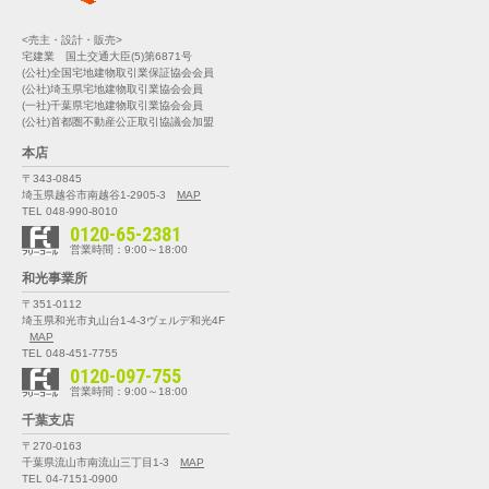
<売主・設計・販売>
宅建業 国土交通大臣(5)第6871号
(公社)全国宅地建物取引業保証協会会員
(公社)埼玉県宅地建物取引業協会会員
(一社)千葉県宅地建物取引業協会会員
(公社)首都圏不動産公正取引協議会加盟
本店
〒343-0845
埼玉県越谷市南越谷1-2905-3
MAP
TEL 048-990-8010
0120-65-2381
営業時間：9:00～18:00
和光事業所
〒351-0112
埼玉県和光市丸山台1-4-3
ヴェルデ和光4F
MAP
TEL 048-451-7755
0120-097-755
営業時間：9:00～18:00
千葉支店
〒270-0163
千葉県流山市南流山三丁目1-3
MAP
TEL 04-7151-0900