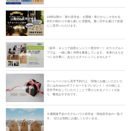
18時以降の「夜の見学会」を開催！夜だからこそ分かる、
夜でも見学できる
外灯の明かりや落ち着いた雰囲気。暑い日中を避けて快適
にご見学いただけます。
物件特集
《新卒・キャリア採用エントリー受付中！》 ポラスグルー
プでは、一緒に働く仲間を募集しています。 未来のまちを
採用情報
つくる仕事に、あなたもチャレンジしませんか？
ホームページから見学予約の上、現地にお越しいただいた
方にはAmazonギフトカードをプレゼント！ その他にも、
Web見学予約
見学予約をしていただくことで受けられるメリットがあ
り、断然おすすめです。
今週開催予定のモデルハウス見学会・現地見学会の一覧で
す。 ぜひお気軽にお越しくださいませ。
オープンハウス