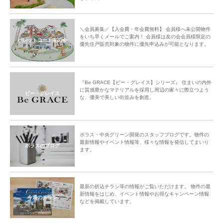
＼会員募集／【入会費・年会費無料】 会員様へ未公開物件
をいち早くメールでご案内！ 会員様は友の会会員様限定の
パレットコート友の会
優先住戸販売対象の物件に優先申込みが可能となります。
『Be GRACE【ビー・グレイス】シリーズ』 住まいの内外
に質感豊かなマテリアルを採用し周辺の家々に際立つよう
ビー・グレイス
な、優美で美しい街並みを創造。
ポラス・中央グリーン開発のスタッフブログです。物件の
最新情報やイベント情報等、様々な情報を発信してまいり
ポラスのブログ
ます。
最新の折込チラシ等の情報がご覧いただけます。 物件の最
新情報をはじめ、イベント情報やお得なキャンペーン情報
今週のチラシ
などを掲載しています。