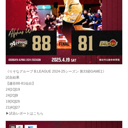
《りそなグループ B.LEAGUE 2024-25シーズン 第33節GAME1》
試合結果
【越谷88-81仙台】
24[1Q]19
24[2Q]9
19[3Q]26
21[4Q]27
▶試合レポートはこちら