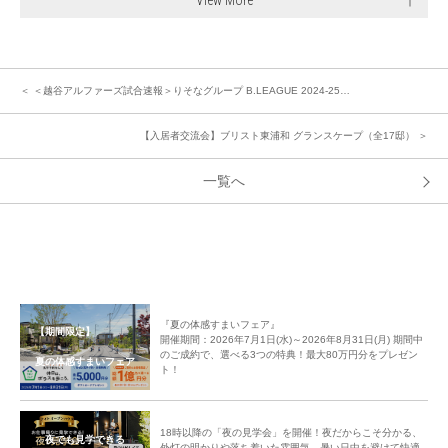
＜ ＜越谷アルファーズ試合速報＞りそなグループ B.LEAGUE 2024-25…
【入居者交流会】ブリスト東浦和 グランスケープ（全17邸） ＞
一覧へ
『夏の体感すまいフェア』
【期間限定】
開催期間：2026年7月1日(水)～2026年8月31日(月) 期間中
のご成約で、選べる3つの特典！最大80万円分をプレゼン
夏の体感すまいフェア
ト！
18時以降の「夜の見学会」を開催！夜だからこそ分かる、
夜でも見学できる
外灯の明かりや落ち着いた雰囲気。暑い日中を避けて快適