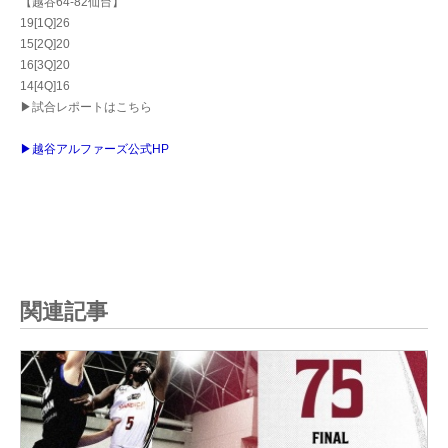
【越谷64-82仙台】
19[1Q]26
15[2Q]20
16[3Q]20
14[4Q]16
▶試合レポートはこちら
▶越谷アルファーズ公式HP
関連記事