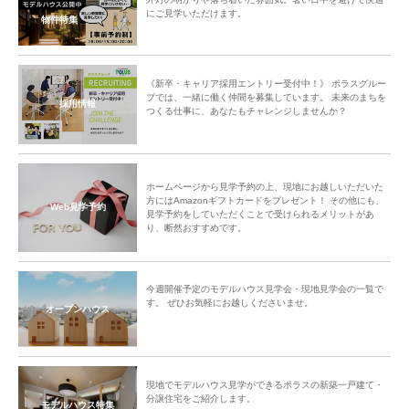
にご見学いただけます。
物件特集
《新卒・キャリア採用エントリー受付中！》 ポラスグルー
プでは、一緒に働く仲間を募集しています。 未来のまちを
採用情報
つくる仕事に、あなたもチャレンジしませんか？
ホームページから見学予約の上、現地にお越しいただいた
方にはAmazonギフトカードをプレゼント！ その他にも、
Web見学予約
見学予約をしていただくことで受けられるメリットがあ
り、断然おすすめです。
今週開催予定のモデルハウス見学会・現地見学会の一覧で
す。 ぜひお気軽にお越しくださいませ。
オープンハウス
現地でモデルハウス見学ができるポラスの新築一戸建て・
分譲住宅をご紹介します。
モデルハウス特集