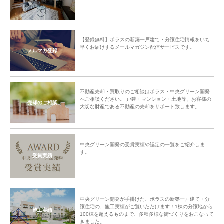
【登録無料】ポラスの新築一戸建て・分譲住宅情報をいち
早くお届けするメールマガジン配信サービスです。
メルマガ登録
不動産売却・買取りのご相談はポラス・中央グリーン開発
へご相談ください。 戸建・マンション・土地等、お客様の
売却のご相談
大切な財産である不動産の売却をサポート致します。
中央グリーン開発の受賞実績や認定の一覧をご紹介しま
す。
受賞実績
中央グリーン開発が手掛けた、ポラスの新築一戸建て・分
譲住宅の、施工実績がご覧いただけます！1棟の分譲地から
施工実績
100棟を超えるものまで、多種多様な街づくりをおこなって
きました。