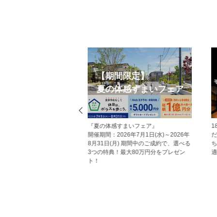
eb見学予約
オープンハウス
から見学予約の上、現地
今週開催予定のモデルハウス見学会・
だいた方にはAmazonギフ
現地見学会の一覧です。 ぜひお気軽に
レゼント！ その他にも、
お越しくださいませ。
ていただくことで受けら
があり、断然おすすめで