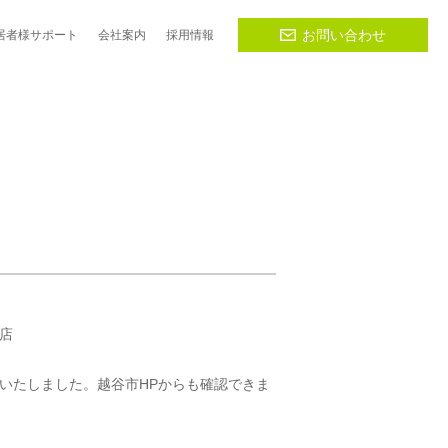
お問い合わせ
居者様
サポート
会社
案内
採用
情報
店
置いたしました。越谷市HPからも確認できま