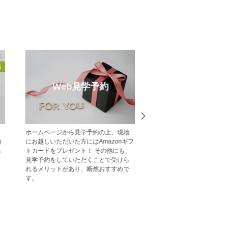
売却のご相談
受賞実
不動産売却・買取りのご相談はポラ
中央グリーン開発の受賞
ス・中央グリーン開発へご相談くださ
一覧をご紹介します。
い。 戸建・マンション・土地等、お客
様の大切な財産である不動産の売却を
サポート致します。