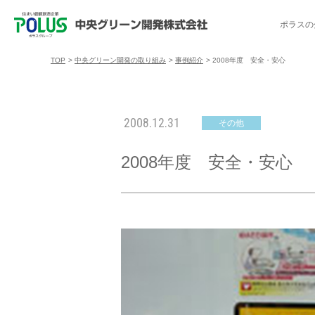
ポラスの
TOP
>
中央グリーン開発の取り組み
>
事例紹介
>
2008年度 安全・安心
ポラスの分譲住宅を探す
中央グリーン開発の取り組み
ご入居者様サポート
会社案内
採用情報
2008.12.31
その他
分譲地コミュニティ
トップメッセージ
入居者交流会
採用TOP
物件一覧
コミュニティサ
埼玉県
2008年度 安全・安心
暮
暮らし情報マガジン「スマイリング」
千葉県のポラスの分譲住宅
キャリア採用
事例紹介
アクセス
東京都
コ
暮らしステキセミナー＆カルチャー
ハートフルご紹介制度
今週の現地見学会
受賞実績
越谷アル
ブランドから探す
特集から探す
施
ご入居までの流れ
ポラ