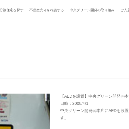
分譲住宅を探す
不動産売却を
相談する
中央グリーン開発の
取り組み
ご入
ポート制度「マチトモ！®」
のポラスの分譲住宅
会社概要
新卒採用
棟下式
らしの
のポラスの分譲住宅
スタッフ紹介
貸し会議室
職種紹介
ンシェルジュ
ファーズ応援サイト
今週のチラシ
【AEDを設置】中央グリーン開発㈱本
地図から探す
日時：2008/4/1
中央グリーン開発㈱本店にAEDを設
工実績を見る
す。
スのメルマガ登録