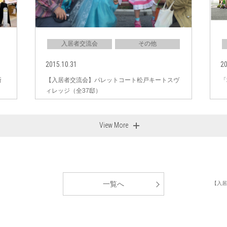
入居者交流会
その他
2015.10.31
20
所
【入居者交流会】パレットコート松戸キートスヴ
「
ィレッジ（全37邸）
View More
一覧へ
【入居