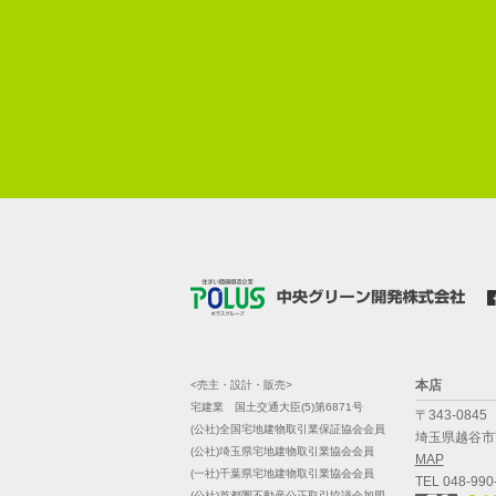
本店
<売主・設計・販売>
宅建業 国土交通大臣(5)第6871号
〒343-0845
(公社)全国宅地建物取引業保証協会会員
埼玉県越谷市南
(公社)埼玉県宅地建物取引業協会会員
MAP
(一社)千葉県宅地建物取引業協会会員
TEL 048-990
(公社)首都圏不動産公正取引協議会加盟