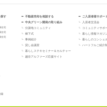
を探す
不動産売却を相談する
ご入居者様サポー
中央グリーン開発の取り組み
入居者交流会
譲住宅
分譲地コミュニティ
コミュニティサポ
譲住宅
棟下式
暮らし情報マガジ
譲住宅
事例紹介
暮らしのコンシェ
貸し会議室
ハートフルご紹介
暮らしステキセミナー＆カルチャー
越谷アルファーズ応援サイト
す
登録