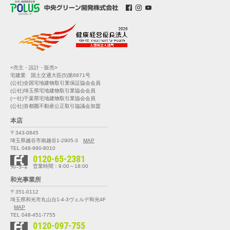
<売主・設計・販売>
宅建業 国土交通大臣(5)第6871号
(公社)全国宅地建物取引業保証協会会員
(公社)埼玉県宅地建物取引業協会会員
(一社)千葉県宅地建物取引業協会会員
(公社)首都圏不動産公正取引協議会加盟
本店
〒343-0845
埼玉県越谷市南越谷1-2905-3
MAP
TEL 048-990-8010
0120-65-2381
営業時間：9:00～18:00
和光事業所
〒351-0112
埼玉県和光市丸山台1-4-3
ヴェルデ和光4F
MAP
TEL 048-451-7755
0120-097-755