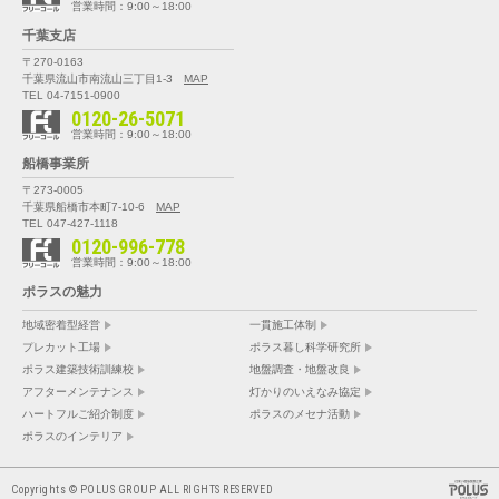
営業時間：9:00～18:00
千葉支店
〒270-0163
千葉県流山市南流山三丁目1-3
MAP
TEL 04-7151-0900
0120-26-5071
営業時間：9:00～18:00
船橋事業所
〒273-0005
千葉県船橋市本町7-10-6
MAP
TEL 047-427-1118
0120-996-778
営業時間：9:00～18:00
ポラスの魅力
地域密着型経営
一貫施工体制
プレカット工場
ポラス暮し科学研究所
ポラス建築技術訓練校
地盤調査・地盤改良
アフターメンテナンス
灯かりのいえなみ協定
ハートフルご紹介制度
ポラスのメセナ活動
ポラスのインテリア
Copyrights © POLUS GROUP ALL RIGHTS RESERVED