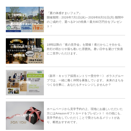
『夏の体感すまいフェア』
【期間限定】
開催期間：2026年7月1日(水)～2026年8月31日(月) 期間中
のご成約で、選べる3つの特典！最大80万円分をプレゼン
夏の体感すまいフェア
ト！
18時以降の「夜の見学会」を開催！夜だからこそ分かる、
夜でも見学できる
外灯の明かりや落ち着いた雰囲気。暑い日中を避けて快適
にご見学いただけます。
物件特集
《新卒・キャリア採用エントリー受付中！》 ポラスグルー
プでは、一緒に働く仲間を募集しています。 未来のまちを
採用情報
つくる仕事に、あなたもチャレンジしませんか？
ホームページから見学予約の上、現地にお越しいただいた
方にはAmazonギフトカードをプレゼント！ その他にも、
Web見学予約
見学予約をしていただくことで受けられるメリットがあ
り、断然おすすめです。