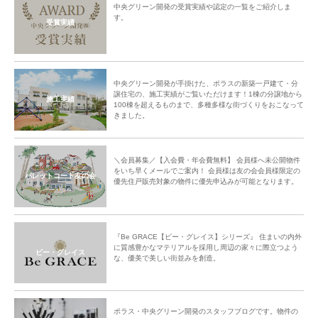
中央グリーン開発の受賞実績や認定の一覧をご紹介しま
す。
受賞実績
中央グリーン開発が手掛けた、ポラスの新築一戸建て・分
譲住宅の、施工実績がご覧いただけます！1棟の分譲地から
施工実績
100棟を超えるものまで、多種多様な街づくりをおこなって
きました。
＼会員募集／【入会費・年会費無料】 会員様へ未公開物件
をいち早くメールでご案内！ 会員様は友の会会員様限定の
パレットコート友の会
優先住戸販売対象の物件に優先申込みが可能となります。
『Be GRACE【ビー・グレイス】シリーズ』 住まいの内外
に質感豊かなマテリアルを採用し周辺の家々に際立つよう
ビー・グレイス
な、優美で美しい街並みを創造。
ポラス・中央グリーン開発のスタッフブログです。物件の