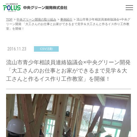
TOP
>
中央グリーン開発の取り組み
>
事例紹介
>
流山市青少年相談員連絡協議会×中央グ
リーン開発 「大工さんのお仕事とお家ができるまで見学＆大工さんと作るイス作り工作教
室」を開催！
2016.11.23
CSV活動
流山市青少年相談員連絡協議会×中央グリーン開発
「大工さんのお仕事とお家ができるまで見学＆大
工さんと作るイス作り工作教室」を開催！