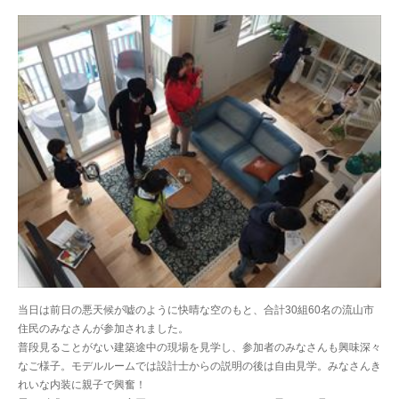
当日は前日の悪天候が嘘のように快晴な空のもと、合計30組60名の流山市
住民のみなさんが参加されました。
普段見ることがない建築途中の現場を見学し、参加者のみなさんも興味深々
なご様子。モデルルームでは設計士からの説明の後は自由見学。みなさんき
れいな内装に親子で興奮！