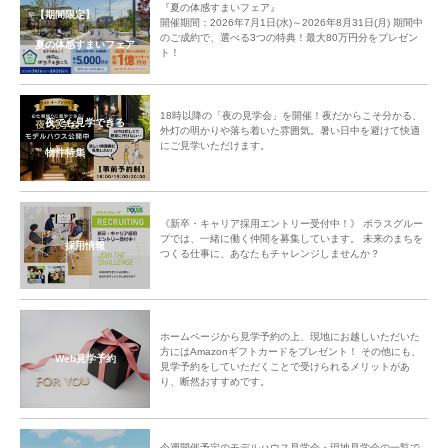
『夏の体感すまいフェア』
【期間限定】
開催期間：2026年7月1日(水)～2026年8月31日(月) 期間中
のご成約で、選べる3つの特典！最大80万円分をプレゼン
夏の体感すまいフェア
ト！
18時以降の「夜の見学会」を開催！夜だからこそ分かる、
夜でも見学できる
外灯の明かりや落ち着いた雰囲気。暑い日中を避けて快適
にご見学いただけます。
物件特集
《新卒・キャリア採用エントリー受付中！》 ポラスグルー
プでは、一緒に働く仲間を募集しています。 未来のまちを
採用情報
つくる仕事に、あなたもチャレンジしませんか？
ホームページから見学予約の上、現地にお越しいただいた
方にはAmazonギフトカードをプレゼント！ その他にも、
Web見学予約
見学予約をしていただくことで受けられるメリットがあ
り、断然おすすめです。
今週開催予定のモデルハウス見学会・現地見学会の一覧で