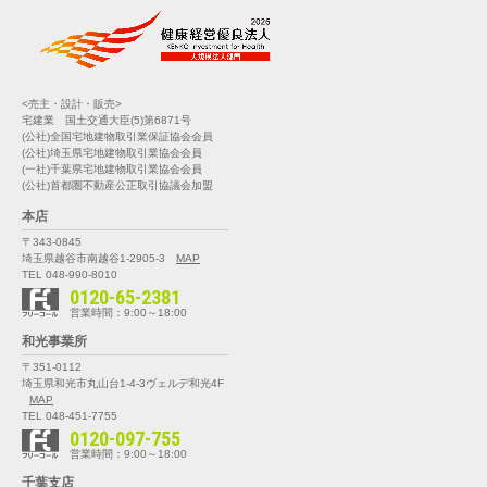
<売主・設計・販売>
宅建業 国土交通大臣(5)第6871号
(公社)全国宅地建物取引業保証協会会員
(公社)埼玉県宅地建物取引業協会会員
(一社)千葉県宅地建物取引業協会会員
(公社)首都圏不動産公正取引協議会加盟
本店
〒343-0845
埼玉県越谷市南越谷1-2905-3
MAP
TEL 048-990-8010
0120-65-2381
営業時間：9:00～18:00
和光事業所
〒351-0112
埼玉県和光市丸山台1-4-3
ヴェルデ和光4F
MAP
TEL 048-451-7755
0120-097-755
営業時間：9:00～18:00
千葉支店