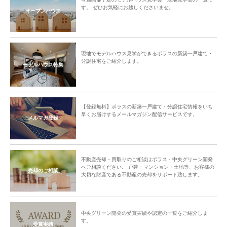
す。 ぜひお気軽にお越しくださいませ。
オープンハウス
現地でモデルハウス見学ができるポラスの新築一戸建て・
分譲住宅をご紹介します。
モデルハウス特集
【登録無料】ポラスの新築一戸建て・分譲住宅情報をいち
早くお届けするメールマガジン配信サービスです。
メルマガ登録
不動産売却・買取りのご相談はポラス・中央グリーン開発
へご相談ください。 戸建・マンション・土地等、お客様の
売却のご相談
大切な財産である不動産の売却をサポート致します。
中央グリーン開発の受賞実績や認定の一覧をご紹介しま
す。
受賞実績