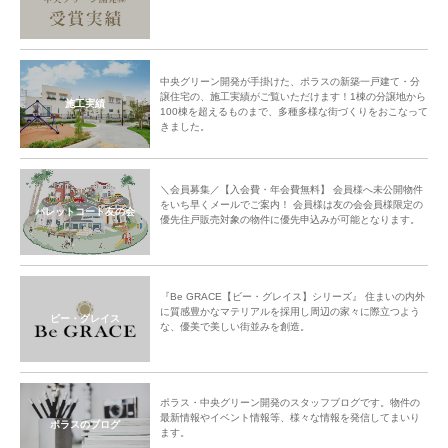
中央グリーン開発が手掛けた、ポラスの新築一戸建て・分
譲住宅の、施工実績がご覧いただけます！1棟の分譲地から
施工実績
100棟を超えるものまで、多種多様な街づくりをおこなって
きました。
＼会員募集／【入会費・年会費無料】 会員様へ未公開物件
をいち早くメールでご案内！ 会員様は友の会会員様限定の
パレットコート友の会
優先住戸販売対象の物件に優先申込みが可能となります。
『Be GRACE【ビー・グレイス】シリーズ』 住まいの内外
に質感豊かなマテリアルを採用し周辺の家々に際立つよう
ビー・グレイス
な、優美で美しい街並みを創造。
ポラス・中央グリーン開発のスタッフブログです。物件の
最新情報やイベント情報等、様々な情報を発信してまいり
ポラスのブログ
ます。