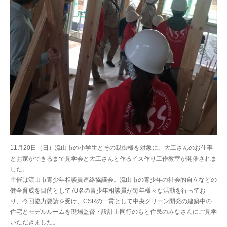
11月20日（日）流山市の小学生とその親御様を対象に、大工さんのお仕事
とお家ができるまで見学会と大工さんと作るイス作り工作教室が開催されま
した。
主催は流山市青少年相談員連絡協議会。流山市の青少年の社会的自立などの
健全育成を目的として70名の青少年相談員が毎年様々な活動を行ってお
り、今回協力要請を受け、CSRの一貫として中央グリーン開発の建築中の
住宅とモデルルームを現場監督・設計士同行のもと住民のみなさんにご見学
いただきました。