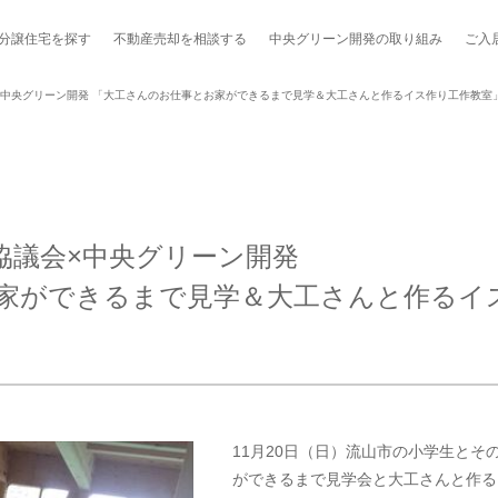
分譲住宅を探す
不動産売却を
相談する
中央グリーン開発の
取り組み
ご入
×中央グリーン開発 「大工さんのお仕事とお家ができるまで見学＆大工さんと作るイス作り工作教室
ポート制度「マチトモ！®」
のポラスの分譲住宅
会社概要
新卒採用
棟下式
協議会×中央グリーン開発
らしの
のポラスの分譲住宅
スタッフ紹介
貸し会議室
職種紹介
家ができるまで見学＆大工さんと作るイ
ンシェルジュ
ファーズ応援サイト
今週のチラシ
地図から探す
工実績を見る
11月20日（日）流山市の小学生と
ができるまで見学会と大工さんと作る
スのメルマガ登録