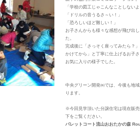
「学校の図工じゃこんなことしないよ
「ドリルの音うるさ～い！」
「恐ろしいほど難しい！」
お子さんからも様々な感想が飛び出し
た。
完成後に「さっそく座ってみたら？」
かけてから」と丁寧に仕上げるお子さ
お気に入りの様子でした。
中央グリーン開発㈱では、今後も地域
ります。
※今回見学頂いた分譲住宅は現在販売
下をご覧ください。
パレットコート流山おおたかの森 Route7