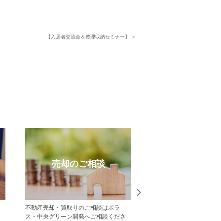
【入居者交流会＆整理収納セミナー】 ＞
売却のご相談
受賞実
不動産売却・買取りのご相談はポラ
中央グリーン開発の受賞
ス・中央グリーン開発へご相談くださ
一覧をご紹介します。