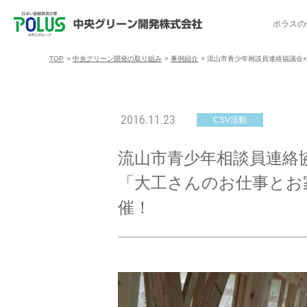
ポラスの
TOP
>
中央グリーン開発の取り組み
>
事例紹介
>
流山市青少年相談員連絡協議会
ポラスの分譲住宅を探す
中央グリーン開発の取り組み
ご入居者様サポート
会社案内
採用情報
2016.11.23
CSV活動
分譲地コミュニティ
トップメッセージ
入居者交流会
採用TOP
物件一覧
コミュニティサ
埼玉県
流山市青少年相談員連絡
暮
暮らし情報マガジン「スマイリング」
千葉県のポラスの分譲住宅
キャリア採用
事例紹介
アクセス
東京都
「大工さんのお仕事とお
コ
催！
暮らしステキセミナー＆カルチャー
ハートフルご紹介制度
今週の現地見学会
受賞実績
越谷アル
ブランドから探す
特集から探す
施
ご入居までの流れ
ポラ