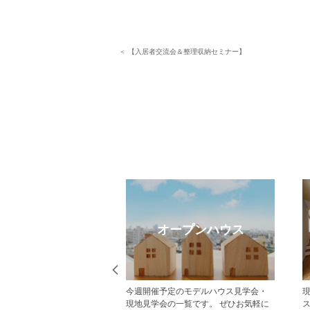
＜ 【入居者交流会＆整理収納セミナー】
eb見学予約
オープンハウス
から見学予約の上、現地
今週開催予定のモデルハウス見学会・
だいた方にはAmazonギフ
現地見学会の一覧です。 ぜひお気軽に