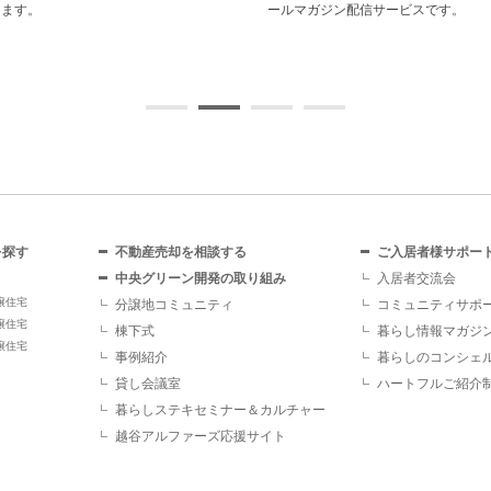
します。
ールマガジン配信サービスです。
を探す
不動産売却を相談する
ご入居者様サポー
中央グリーン開発の取り組み
入居者交流会
譲住宅
分譲地コミュニティ
コミュニティサポ
譲住宅
棟下式
暮らし情報マガジ
譲住宅
事例紹介
暮らしのコンシェ
貸し会議室
ハートフルご紹介
暮らしステキセミナー＆カルチャー
越谷アルファーズ応援サイト