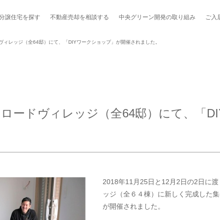
分譲住宅を探す
不動産売却を
相談する
中央グリーン開発の
取り組み
ご入
ヴィレッジ（全64邸）にて、「DIYワークショップ」が開催されました。
ポート制度「マチトモ！®」
のポラスの分譲住宅
会社概要
新卒採用
棟下式
ロードヴィレッジ（全64邸）にて、「D
らしの
のポラスの分譲住宅
スタッフ紹介
貸し会議室
職種紹介
ンシェルジュ
ファーズ応援サイト
今週のチラシ
地図から探す
2018年11月25日と12月2日の2
ッジ（全６４棟）に新しく完成した集
工実績を見る
が開催されました。
スのメルマガ登録