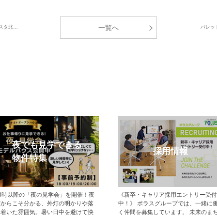
一覧へ
スタ北…
パレッ
予約
オープンハウス
モデ
約の上、現地
今週開催予定のモデルハウス見学会・
現地でモデル
mazonギフ
現地見学会の一覧です。 ぜひお気軽に
スの新築一戸
その他にも、
お越しくださいませ。
します。