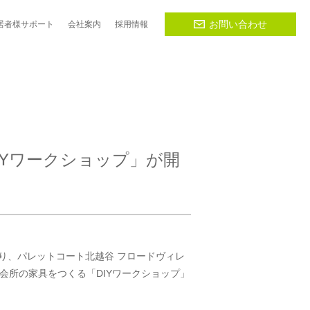
お問い合わせ
居者様
サポート
会社
案内
採用
情報
IYワークショップ」が開
日に渡り、パレットコート北越谷 フロードヴィレ
会所の家具をつくる「DIYワークショップ」