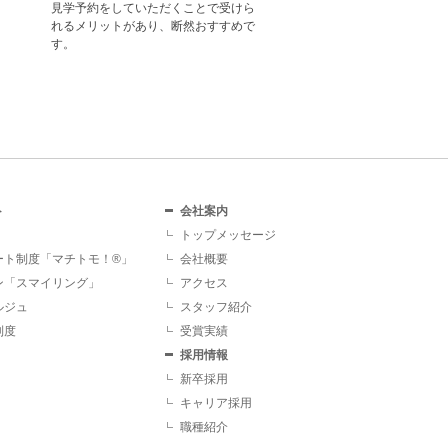
様
サ
ト
会社案内
トップメッセージ
ート制度「マチトモ！®」
会社概要
ン「スマイリング」
アクセス
ルジュ
スタッフ紹介
制度
受賞実績
採用情報
新卒採用
キャリア採用
職種紹介