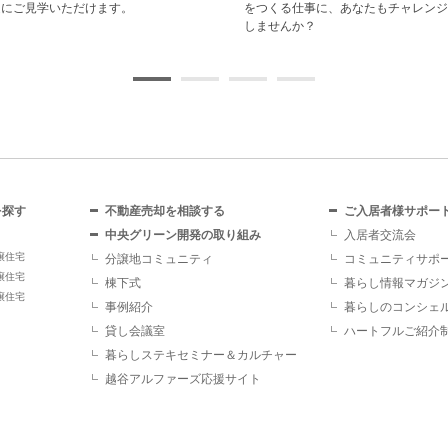
ことで受けら
然おすすめで
を探す
不動産売却を相談する
ご入居者様サポー
中央グリーン開発の取り組み
入居者交流会
譲住宅
分譲地コミュニティ
コミュニティサポ
譲住宅
棟下式
暮らし情報マガジ
譲住宅
事例紹介
暮らしのコンシェ
貸し会議室
ハートフルご紹介
暮らしステキセミナー＆カルチャー
越谷アルファーズ応援サイト