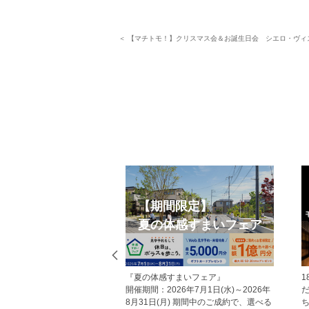
＜ 【マチトモ！】クリスマス会＆お誕生日会 シエロ・ヴィ
採用情報
Web見学
夜
《新卒・キャリア採用エントリー受付
ホームページから見学予
落
中！》 ポラスグループでは、一緒に働
にお越しいただいた方にはA
快
く仲間を募集しています。 未来のまち
トカードをプレゼント！ 