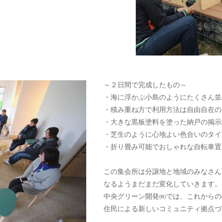
～２日間で完成したもの～
・海に浮かぶ小島のようにたくさん並
・積み重ね方で利用方法は自由自在の
・大きな黒板塗料を塗った納戸の掲示
・芝生のように心地よい色合いのタイ
・折り畳み可能でおしゃれな自転車置
この集会所は分譲地と地域のみなさん
なるようまだまだ変化していきます。
中央グリーン開発㈱では、これからの
住民による新しいコミュニティ拠点づ