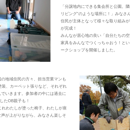
「分譲地内にできる集会所と公園。隣
リビング”のような場所に！」みなさ
住民が主体となって様々な取り組みが
が完成！
みんなが居心地の良い「自分たちの空
家具をみんなでつくっちゃおう！とい
ークショップを開催しました。
辺の地域住民の方々、担当営業マンも
塗装、カーペット張りなど、それぞれ
んでいきます。参加者の中には過去に
したOB親子も！
「これわたしが塗った椅子、わたしが座
な声が上がりながら、みなさん楽しそ
。