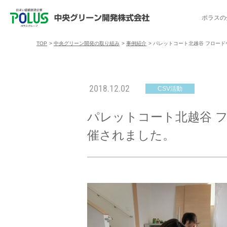
ポラスの
TOP
>
中央グリーン開発の取り組み
>
事例紹介
>
パレットコート北越谷 フロード
ポラスの分譲住宅を探す
中央グリーン開発の取り組み
ご入居者様サポート
会社案内
採用情報
2018.12.02
CSV活動
分譲地コミュニティ
トップメッセージ
入居者交流会
採用TOP
物件一覧
コミュニティサ
埼玉県
パレットコート北越谷 フ
暮
暮らし情報マガジン「スマイリング」
千葉県のポラスの分譲住宅
キャリア採用
事例紹介
アクセス
東京都
催されました。
コ
暮らしステキセミナー＆カルチャー
ハートフルご紹介制度
今週の現地見学会
受賞実績
越谷アル
ブランドから探す
特集から探す
施
ご入居までの流れ
ポラ