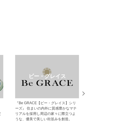
ビー・グレイス
ポラスのブ
『Be GRACE【ビー・グレイス】シリ
ポラス・中央グリーン開
ーズ』 住まいの内外に質感豊かなマテ
ブログです。物件の最新
定
リアルを採用し周辺の家々に際立つよ
ト情報等、様々な情報を
うな、優美で美しい街並みを創造。
ります。