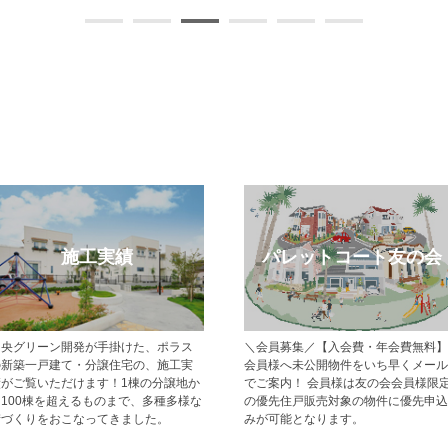
施工実績
パレットコート友の会
中央グリーン開発が手掛けた、ポラス
＼会員募集／【入会費・年会費無料】
の新築一戸建て・分譲住宅の、施工実
会員様へ未公開物件をいち早くメール
績がご覧いただけます！1棟の分譲地か
でご案内！ 会員様は友の会会員様限
ら100棟を超えるものまで、多種多様な
の優先住戸販売対象の物件に優先申込
街づくりをおこなってきました。
みが可能となります。