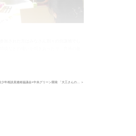
参加された方はみなさん別々の分譲地でし
環境などの違いを聞きあったり、共通の趣
しまれていました。
歳が同じで、さらに今回のお家に引っ越す
だったことが判明し大盛り上がりでした。
青少年相談員連絡協議会×中央グリーン開発 「大工さんの… ＞
街の成長を楽しみにしつつ、今後も「ご入
ートをしてまいります。