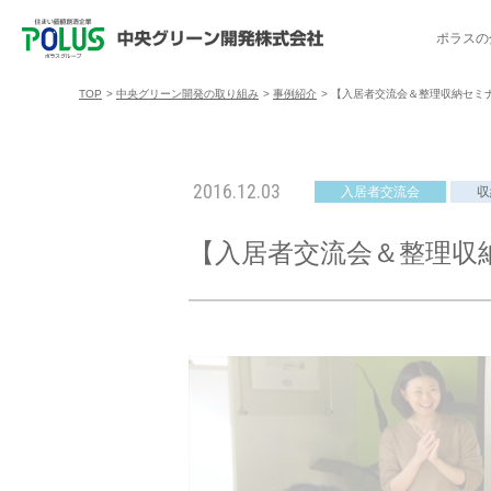
ポラスの
TOP
>
中央グリーン開発の取り組み
>
事例紹介
>
【入居者交流会＆整理収納セミ
ポラスの分譲住宅を探す
中央グリーン開発の取り組み
ご入居者様サポート
会社案内
採用情報
2016.12.03
入居者交流会
収
分譲地コミュニティ
トップメッセージ
入居者交流会
採用TOP
物件一覧
コミュニティサ
埼玉県
【入居者交流会＆整理収
暮
暮らし情報マガジン「スマイリング」
千葉県のポラスの分譲住宅
キャリア採用
事例紹介
アクセス
東京都
コ
暮らしステキセミナー＆カルチャー
ハートフルご紹介制度
今週の現地見学会
受賞実績
越谷アル
ブランドから探す
特集から探す
施
ご入居までの流れ
ポラ