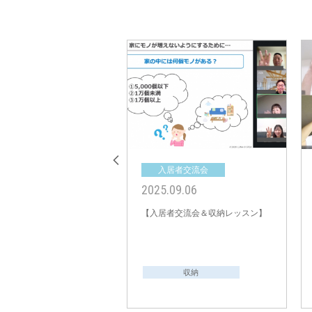
居者交流会
入居者交流会
09.28
2025.09.06
者交流会】ビー・グレイス
【入居者交流会＆収納レッスン】
向台 カームライフ（全8
収納
収納
管理組合