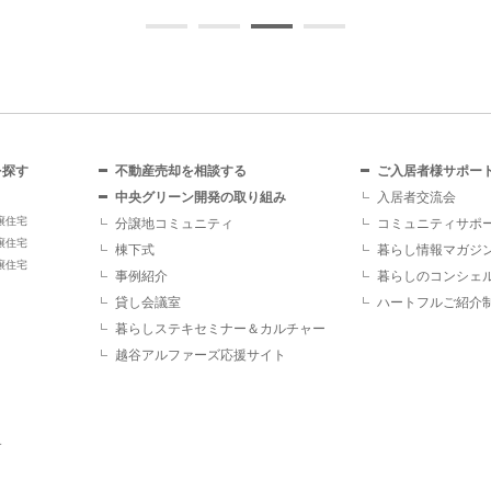
を探す
不動産売却を相談する
ご入居者様サポー
中央グリーン開発の取り組み
入居者交流会
譲住宅
分譲地コミュニティ
コミュニティサポ
譲住宅
棟下式
暮らし情報マガジ
譲住宅
事例紹介
暮らしのコンシェ
貸し会議室
ハートフルご紹介
暮らしステキセミナー＆カルチャー
越谷アルファーズ応援サイト
す