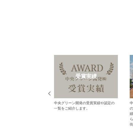
却のご相談
受賞実績
買取りのご相談はポラ
中央グリーン開発の受賞実績や認定の
ーン開発へご相談くださ
一覧をご紹介します。
マンション・土地等、お客
産である不動産の売却を
ます。