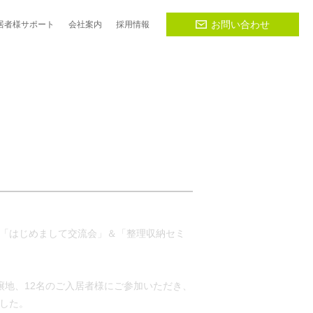
お問い合わせ
居者様
サポート
会社
案内
採用
情報
様の「はじめまして交流会」＆「整理収納セミ
譲地、12名のご入居者様にご参加いただき、
した。