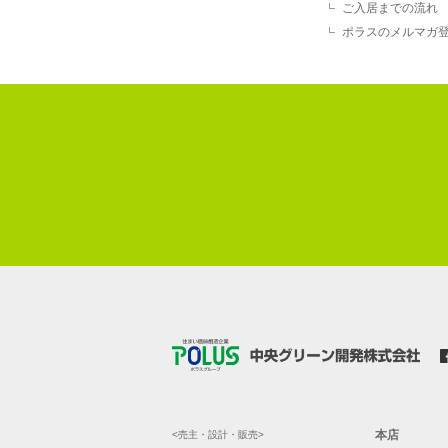
ご入居までの流れ
ポラスのメルマガ
本店
<売主・設計・販売>