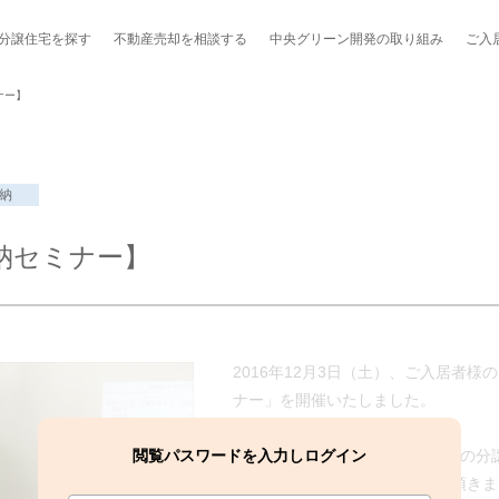
分譲住宅を探す
不動産売却を
相談する
中央グリーン開発の
取り組み
ご入
ナー】
納
ポート制度「マチトモ！®」
のポラスの分譲住宅
会社概要
新卒採用
棟下式
納セミナー】
らしの
のポラスの分譲住宅
スタッフ紹介
貸し会議室
職種紹介
ンシェルジュ
ファーズ応援サイト
今週のチラシ
2016年12月3日（土）、ご入居者
地図から探す
ナー」を開催いたしました。
工実績を見る
閲覧パスワードを入力しログイン
今回の整理収納セミナーは、5つの分
整理・収納のポイントを学んで頂きま
スのメルマガ登録