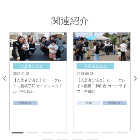
関連紹介
入居者交流会
入居者交流会
続いて、分譲地内の公園にみなさん集まって初代役員の方々にご挨拶をいた
2025.09.28
2025.02.16
だいたき、分譲地の結束を深められました。
ー・グレ
【入居者交流会】ビー・グレ
【入居者交流会】ビー・グ
最後にみなさんでじゃんけん大会を実施し大盛り上がり！楽しいひと時を過
デンスタイ
イス船橋二和向台 カームライ
イス船橋三咲 エスプリライ
ごされました。
フ（全8邸）
（全18邸）
中央グリーン開発㈱では、これからの街の成長を楽しみにしつつ、今後も
収納
管理組合
管理組合
「ご入居者様間のコミュニティ形成」のサポートをしてまいります。