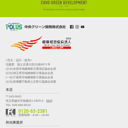
<売主・設計・販売>
宅建業 国土交通大臣(5)第6871号
(公社)全国宅地建物取引業保証協会会員
(公社)埼玉県宅地建物取引業協会会員
(一社)千葉県宅地建物取引業協会会員
(公社)首都圏不動産公正取引協議会加盟
本店
〒343-0845
埼玉県越谷市南越谷1-2905-3
MAP
TEL 048-990-8010
0120-65-2381
営業時間：9:00～18:00
和光事業所