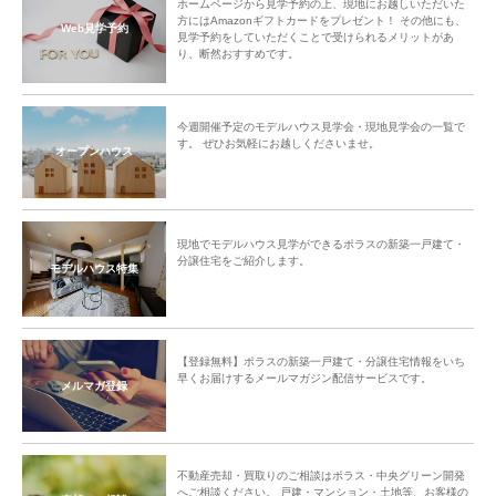
ホームページから見学予約の上、現地にお越しいただいた
方にはAmazonギフトカードをプレゼント！ その他にも、
Web見学予約
見学予約をしていただくことで受けられるメリットがあ
り、断然おすすめです。
今週開催予定のモデルハウス見学会・現地見学会の一覧で
す。 ぜひお気軽にお越しくださいませ。
オープンハウス
現地でモデルハウス見学ができるポラスの新築一戸建て・
分譲住宅をご紹介します。
モデルハウス特集
【登録無料】ポラスの新築一戸建て・分譲住宅情報をいち
早くお届けするメールマガジン配信サービスです。
メルマガ登録
不動産売却・買取りのご相談はポラス・中央グリーン開発
へご相談ください。 戸建・マンション・土地等、お客様の