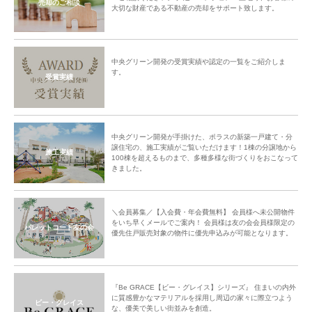
売却のご相談
大切な財産である不動産の売却をサポート致します。
中央グリーン開発の受賞実績や認定の一覧をご紹介しま
す。
受賞実績
中央グリーン開発が手掛けた、ポラスの新築一戸建て・分
譲住宅の、施工実績がご覧いただけます！1棟の分譲地から
施工実績
100棟を超えるものまで、多種多様な街づくりをおこなって
きました。
＼会員募集／【入会費・年会費無料】 会員様へ未公開物件
をいち早くメールでご案内！ 会員様は友の会会員様限定の
パレットコート友の会
優先住戸販売対象の物件に優先申込みが可能となります。
『Be GRACE【ビー・グレイス】シリーズ』 住まいの内外
に質感豊かなマテリアルを採用し周辺の家々に際立つよう
ビー・グレイス
な、優美で美しい街並みを創造。