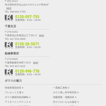
〒351-0112
埼玉県和光市丸山台1-4-3
ヴェルデ和光4F
MAP
TEL 048-451-7755
0120-097-755
営業時間：9:00～18:00
千葉支店
〒270-0163
千葉県流山市南流山三丁目1-3
MAP
TEL 04-7151-0900
0120-26-5071
営業時間：9:00～18:00
船橋事業所
〒273-0005
千葉県船橋市本町7-10-6
MAP
TEL 047-427-1118
0120-996-778
営業時間：9:00～18:00
ポラスの魅力
地域密着型経営
一貫施工体制
プレカット工場
ポラス暮し科学研究所
ポラス建築技術訓練校
地盤調査・地盤改良
アフターメンテナンス
灯かりのいえなみ協定