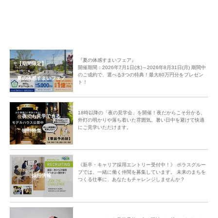
『夏の体感すまいフェア』
【期間限定】
開催期間：2026年7月1日(水)～2026年8月31日(月) 期間中
のご成約で、選べる3つの特典！最大80万円分をプレゼン
夏の体感すまいフェア
ト！
18時以降の「夜の見学会」を開催！夜だからこそ分かる、
夜でも見学できる
外灯の明かりや落ち着いた雰囲気。暑い日中を避けて快適
にご見学いただけます。
物件特集
《新卒・キャリア採用エントリー受付中！》 ポラスグルー
プでは、一緒に働く仲間を募集しています。 未来のまちを
採用情報
つくる仕事に、あなたもチャレンジしませんか？