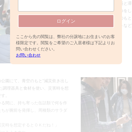
レッジ管理組合理事、自治会班長と滞
に選任されたみなさんにあいさつをし
その後、各班にわかれて新班長のもと
ログイン
みなさんで一緒に楽しむイベントなど
ここから先の閲覧は、弊社の分譲地にお住まいのお客
様限定です。閲覧をご希望のご入居者様は下記よりお
問い合わせください。
お問い合わせ
公園にて、青空のもと”減災炊き出し
た調理器具と食材を使い、災害時を想
です。
いる間に、持ち寄った缶詰類で何を作
たちが腕前を発揮し、周種類のサラダ
震災時を想定するとＯＫだね！」