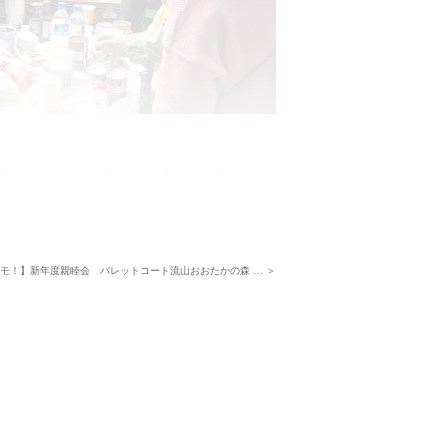
飯にニコニコ♪、大人たちも交流を深めら
、野球好きのパパ同士でキャッチボールが
ゆっくりとしたひと時を過ごされていまし
、会の続きを楽しまれたご家族たちもいた
モ！】新年度親睦会 パレットコート流山おおたかの森 … ＞
街の成長を楽しみにしつつ、今後も「ご入
ートをしてまいります。