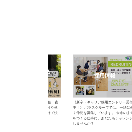
eb見学予約
オープンハウス
から見学予約の上、現地
今週開催予定のモデルハウス見学会・
だいた方にはAmazonギフ
現地見学会の一覧です。 ぜひお気軽に
レゼント！ その他にも、
お越しくださいませ。
ていただくことで受けら
があり、断然おすすめで