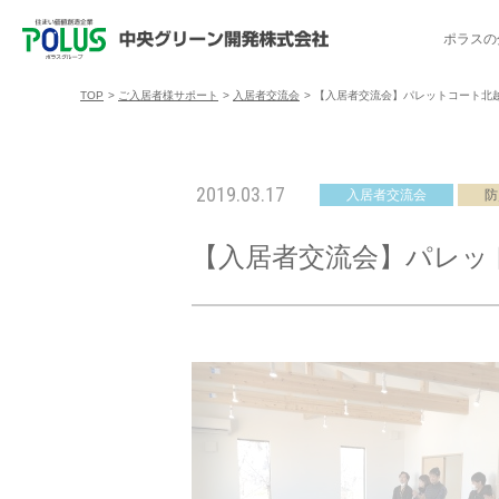
ポラスの
TOP
>
ご入居者様サポート
>
入居者交流会
>
【入居者交流会】パレットコート北越
ポラスの分譲住宅を探す
中央グリーン開発の取り組み
ご入居者様サポート
会社案内
採用情報
2019.03.17
入居者交流会
防
分譲地コミュニティ
トップメッセージ
入居者交流会
採用TOP
物件一覧
コミュニティサ
埼玉県
【入居者交流会】パレッ
暮
暮らし情報マガジン「スマイリング」
千葉県のポラスの分譲住宅
キャリア採用
事例紹介
アクセス
東京都
コ
暮らしステキセミナー＆カルチャー
ハートフルご紹介制度
今週の現地見学会
受賞実績
越谷アル
ブランドから探す
特集から探す
施
ご入居までの流れ
ポラ