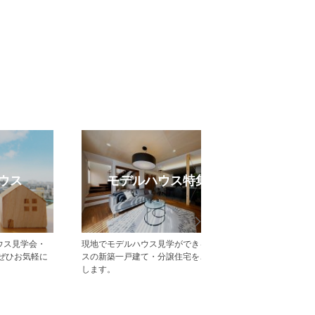
売却のご相談
受賞実
不動産売却・買取りのご相談はポラ
中央グリーン開発の受賞
ス・中央グリーン開発へご相談くださ
一覧をご紹介します。
い。 戸建・マンション・土地等、お客
様の大切な財産である不動産の売却を
サポート致します。