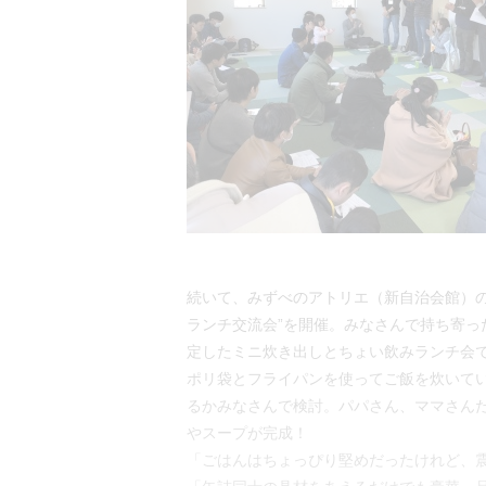
続いて、みずべのアトリエ（新自治会館）の
ランチ交流会”を開催。みなさんで持ち寄っ
定したミニ炊き出しとちょい飲みランチ会
ポリ袋とフライパンを使ってご飯を炊いて
るかみなさんで検討。パパさん、ママさん
やスープが完成！
「ごはんはちょっぴり堅めだったけれど、