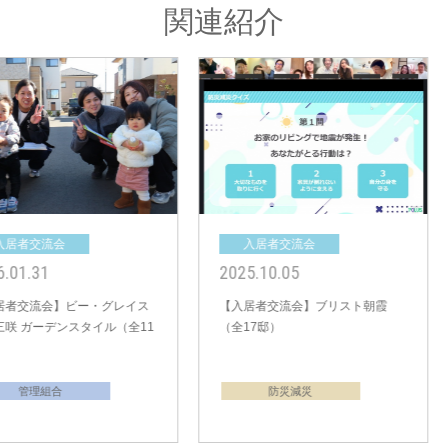
関連紹介
入居者交流会
入居者交流会
2025.02.16
2024.09.07
【入居者交流会】ビー・グレイス
【入居者交流会】ビー・グレイス
船橋三咲 エスプリライフ（全18
船橋三咲 ブロッサムシーズン（全
邸）
19邸）
管理組合
管理組合