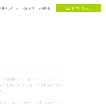
お問い合わせ
居者様
サポート
会社
案内
採用
情報
トコート北越谷 フロードヴィレッジ」にて、こ
んにお集まりいただき、管理組合設立総会
た。
だき、パレットコート北越谷 フロードヴィ