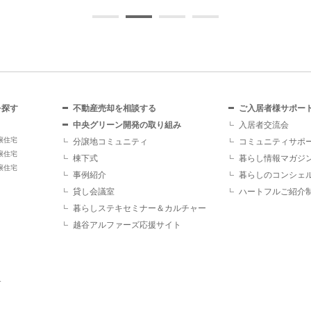
を探す
不動産売却を相談する
ご入居者様サポー
中央グリーン開発の取り組み
入居者交流会
譲住宅
分譲地コミュニティ
コミュニティサポ
譲住宅
棟下式
暮らし情報マガジ
譲住宅
事例紹介
暮らしのコンシェ
貸し会議室
ハートフルご紹介
暮らしステキセミナー＆カルチャー
越谷アルファーズ応援サイト
す