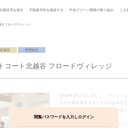
分譲住宅を探す
不動産売却を
相談する
中央グリーン開発の
取り組み
ご入
谷 フロードヴィレッジ
災減災
管理組合
ポート制度「マチトモ！®」
のポラスの分譲住宅
会社概要
新卒採用
棟下式
トコート北越谷 フロードヴィレッジ
らしの
のポラスの分譲住宅
スタッフ紹介
貸し会議室
職種紹介
ンシェルジュ
ファーズ応援サイト
今週のチラシ
2019年3月17日（日）、「パレッ
地図から探す
れから新生活をスタートされるみなさ
及びご入居者様交流会が開催されまし
工実績を見る
閲覧パスワードを入力しログイン
当日は多くのご入居者様にご参加いた
スのメルマガ登録