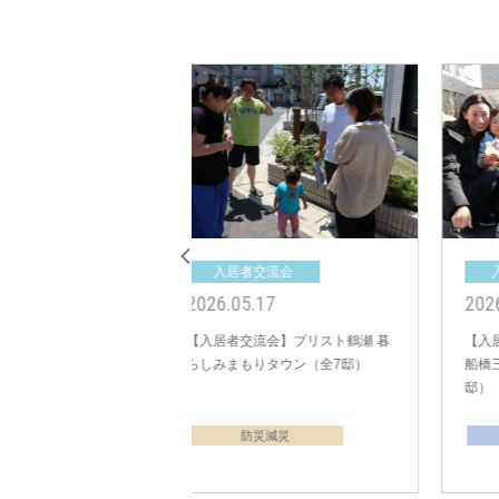
居者交流会
入居者交流会
10.05
2025.09.28
者交流会】ブリスト朝霞
【入居者交流会】ビー・グレイス
邸）
船橋二和向台 カームライフ（全8
邸）
防災減災
収納
管理組合