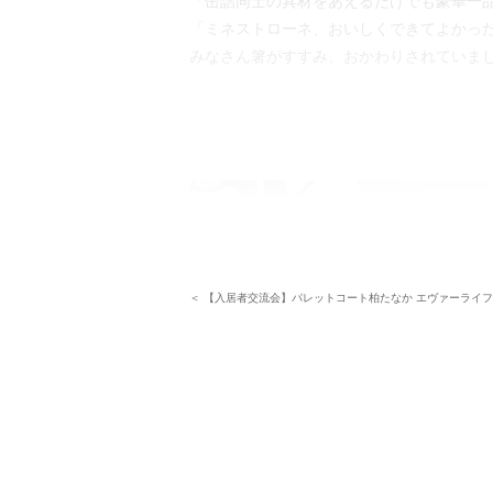
「缶詰同士の具材をあえるだけでも豪華一
「ミネストローネ、おいしくできてよかった
みなさん箸がすすみ、おかわりされていま
＜ 【入居者交流会】パレットコート柏たなか エヴァーライフ