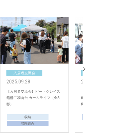
入居者交流会
入居者交流会
2024.03.24
2023.09.10
【入居者交流会】ビー・グレイス
【入居者交流会】ビー・
船橋塚田 未来輪区（全39邸）
新松戸 ウエスト＆イース
邸）
管理組合
防災減災