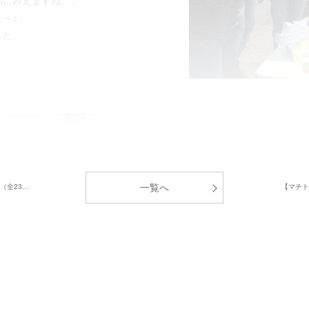
品にみえますね。」
～♪」
した。
子どもたちはおいしく出来上がったご
れ、担当営業の話題で盛り上がったり
始まったり、初春気持ち良い気候の中
た。会終了後もご入居者の家に集合し
一覧へ
（全23…
【マチト
ようです。
中央グリーン開発㈱では、これからの
居者様間のコミュニティ形成」のサポ