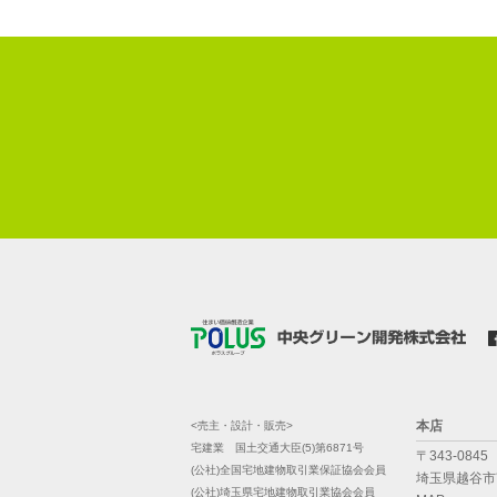
本店
<売主・設計・販売>
宅建業 国土交通大臣(5)第6871号
〒343-0845
(公社)全国宅地建物取引業保証協会会員
埼玉県越谷市南
(公社)埼玉県宅地建物取引業協会会員