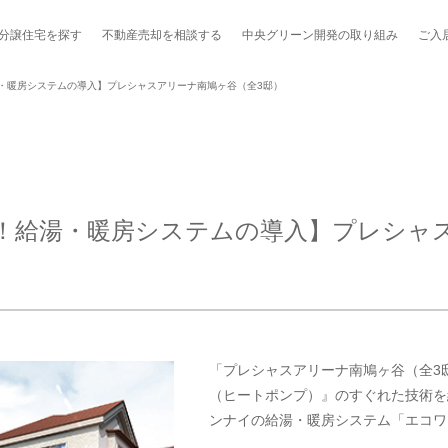
分譲住宅を探す
不動産売却を
相談する
中央グリーン開発の
取り組み
ご入
湯・暖房システムの導入】プレシャスアリーナ南鳩ヶ谷（全3邸）
ポート制度「マチトモ！®」
のポラスの分譲住宅
会社概要
新卒採用
棟下式
削減！給湯・暖房システムの導入】プレシャ
らしの
のポラスの分譲住宅
スタッフ紹介
貸し会議室
職種紹介
ンシェルジュ
ファーズ応援サイト
今週のチラシ
地図から探す
「プレシャスアリーナ南鳩ヶ谷（全3
（ヒートポンプ）』のすぐれた技術を
工実績を見る
ンナイの給湯・暖房システム「エコワ
スのメルマガ登録