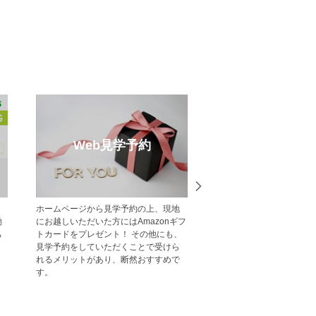
ウス特集
メルマガ登録
見学ができるポラ
【登録無料】ポラスの新築一戸建て・
不動産
分譲住宅をご紹介
分譲住宅情報をいち早くお届けするメ
ス・中
ールマガジン配信サービスです。
い。 戸
様の大
サポー