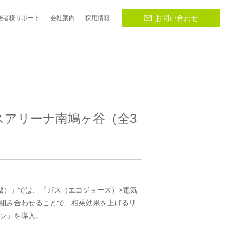
お問い合わせ
居者様
サポート
会社
案内
採用
情報
スアリーナ南鳩ヶ谷（全3
邸）」では、『ガス（エコジョーズ）×電気
組み合わせることで、相乗効果を上げるリ
ン」を導入。