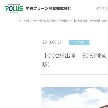
ポラスの
TOP
>
中央グリーン開発の取り組み
>
事例紹介
>
【CO2排出量 50％削減！給
ポラスの分譲住宅を探す
中央グリーン開発の取り組み
ご入居者様サポート
会社案内
採用情報
2013.09.01
その他
分譲地コミュニティ
トップメッセージ
入居者交流会
採用TOP
物件一覧
コミュニティサ
埼玉県
【CO2排出量 50％
暮
暮らし情報マガジン「スマイリング」
千葉県のポラスの分譲住宅
キャリア採用
事例紹介
アクセス
東京都
邸）
コ
暮らしステキセミナー＆カルチャー
ハートフルご紹介制度
今週の現地見学会
受賞実績
越谷アル
ブランドから探す
特集から探す
施
ご入居までの流れ
ポラ