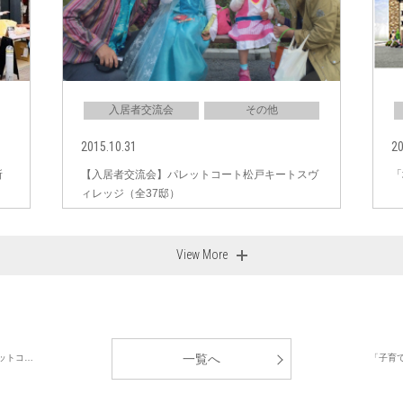
入居者交流会
その他
2015.10.31
20
所
【入居者交流会】パレットコート松戸キートスヴ
「
ィレッジ（全37邸）
View More
一覧へ
ットコ…
「子育