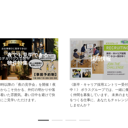
オープンハウス
モデルハ
、現地
今週開催予定のモデルハウス見学会・
現地でモデルハウス
zonギフ
現地見学会の一覧です。 ぜひお気軽に
スの新築一戸建て・
他にも、
お越しくださいませ。
します。
受けら
すめで