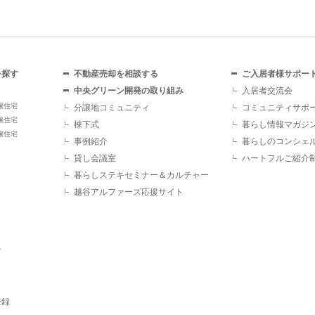
を探す
不動産売却を相談する
ご入居者様サポー
中央グリーン開発の取り組み
入居者交流会
譲住宅
分譲地コミュニティ
コミュニティサポ
譲住宅
棟下式
暮らし情報マガジ
譲住宅
事例紹介
暮らしのコンシェ
貸し会議室
ハートフルご紹介
暮らしステキセミナー＆カルチャー
越谷アルファーズ応援サイト
す
登録