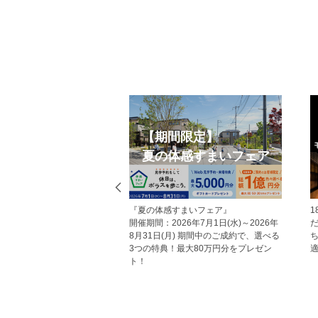
採用情報
Web見学予約
《新卒・キャリア採用エントリー受付
ホームページから見学予約の上
中！》 ポラスグループでは、一緒に働
にお越しいただいた方にはAma
く仲間を募集しています。 未来のまち
トカードをプレゼント！ その
をつくる仕事に、あなたもチャレンジ
見学予約をしていただくことで
しませんか？
れるメリットがあり、断然おす
す。