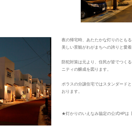
夜の帰宅時、あたたかな灯りのともる
美しい景観がわがまちへの誇りと愛着
防犯対策は元より、住民が皆でつくる
ニティの醸成を図ります。
ポラスの分譲住宅ではスタンダードと
おります。
★灯かりのいえなみ協定の公式HPは