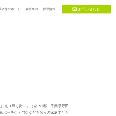
お問い合わせ
居者様
サポート
会社
案内
採用
情報
色に光り輝く街～」（全191邸・千葉県野田
めポーチ灯・門灯などを個々の家庭でとも