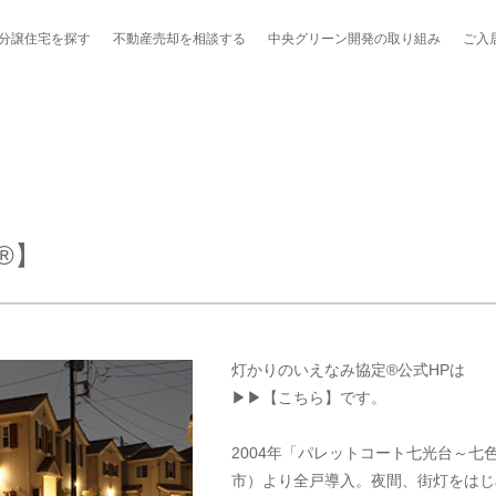
分譲住宅を探す
不動産売却を
相談する
中央グリーン開発の
取り組み
ご入
ポート制度「マチトモ！®」
のポラスの分譲住宅
会社概要
新卒採用
棟下式
®】
らしの
のポラスの分譲住宅
スタッフ紹介
貸し会議室
職種紹介
ンシェルジュ
ファーズ応援サイト
今週のチラシ
灯かりのいえなみ協定®公式HPは
地図から探す
▶▶
【こちら】
です。
工実績を見る
2004年「パレットコート七光台～七
市）より全戸導入。夜間、街灯をはじ
スのメルマガ登録