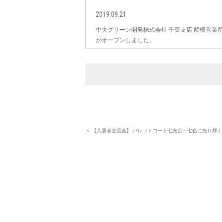
2019.09.21
中央グリーン開発株式会社 千葉支店 船橋営業
がオープンしました。
＜ 【入居者交流会】 パレットコート七光台～七色に光り輝