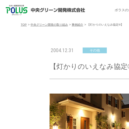
ポラスの
TOP
>
中央グリーン開発の取り組み
>
事例紹介
>
【灯かりのいえなみ協定®】
ポラスの分譲住宅を探す
中央グリーン開発の取り組み
ご入居者様サポート
会社案内
採用情報
2004.12.31
その他
分譲地コミュニティ
トップメッセージ
入居者交流会
採用TOP
物件一覧
コミュニティサ
埼玉県
【灯かりのいえなみ協定
暮
暮らし情報マガジン「スマイリング」
千葉県のポラスの分譲住宅
キャリア採用
事例紹介
アクセス
東京都
コ
暮らしステキセミナー＆カルチャー
ハートフルご紹介制度
今週の現地見学会
受賞実績
越谷アル
ブランドから探す
特集から探す
施
ご入居までの流れ
ポラ