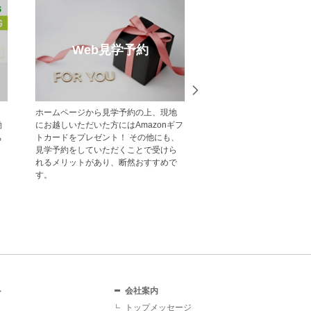
売却のご相談
受賞実
・
不動産売却・買取りのご相談はポラ
中央グリーン開発の受賞
メ
ス・中央グリーン開発へご相談くださ
一覧をご紹介します。
い。 戸建・マンション・土地等、お客
様の大切な財産である不動産の売却を
サポート致します。
ト
会社案内
トップメッセージ