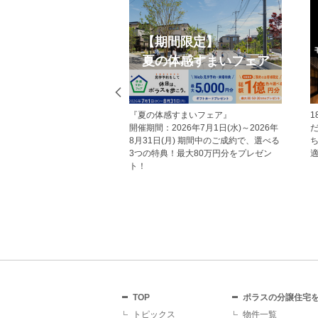
Web見学予約
オープンハウス
ジから見学予約の上、現地
今週開催予定のモデルハウス見学会・
だいた方にはAmazonギフ
現地見学会の一覧です。 ぜひお気軽に
プレゼント！ その他にも、
お越しくださいませ。
していただくことで受けら
トがあり、断然おすすめで
TOP
ポラスの分譲住宅
トピックス
物件一覧