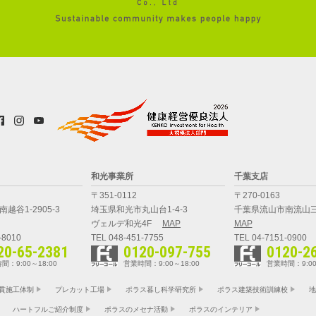
和光事業所
千葉支店
〒351-0112
〒270-0163
越谷1-2905-3
埼玉県和光市丸山台1-4-3
千葉県流山市南流山三
ヴェルデ和光4F
MAP
MAP
-8010
TEL 048-451-7755
TEL 04-7151-0900
20-65-2381
0120-097-755
0120-2
間：9:00～18:00
営業時間：9:00～18:00
営業時間：9:00
貫施工体制
プレカット工場
ポラス暮し科学研究所
ポラス建築技術訓練校
地
ハートフルご紹介制度
ポラスのメセナ活動
ポラスのインテリア