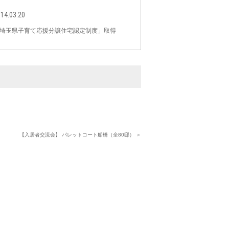
14.03.20
埼玉県子育て応援分譲住宅認定制度」取得
【入居者交流会】 パレットコート船橋（全80邸） ＞