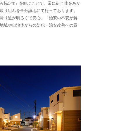
み協定®」を結ぶことで、常に街全体をあか
取り組みを全分譲地にて行っております。
帰り道が明るくて安心」「治安の不安が解
地域や自治体からの防犯・治安改善への貢