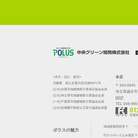
本店
<売主・設計・販売>
宅建業 国土交通大臣(5)第6871号
〒343-0845
(公社)全国宅地建物取引業保証協会会員
埼玉県越谷市南
(公社)埼玉県宅地建物取引業協会会員
MAP
(一社)千葉県宅地建物取引業協会会員
TEL 048-990
(公社)首都圏不動産公正取引協議会加盟
01
営業時
地域密着型経営
一
ポラスの魅力
灯かりのいえなみ協定