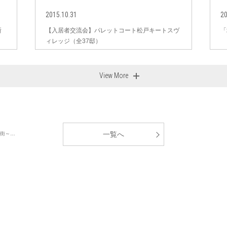
2015.10.31
20
所
【入居者交流会】パレットコート松戸キートスヴ
「
ィレッジ（全37邸）
View More
一覧へ
く街～…