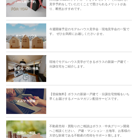
Web見学予約
見学予約をしていただくことで受けられるメリットがあ
り、断然おすすめです。
今週開催予定のモデルハウス見学会・現地見学会の一覧で
す。 ぜひお気軽にお越しくださいませ。
オープンハウス
現地でモデルハウス見学ができるポラスの新築一戸建て・
分譲住宅をご紹介します。
モデルハウス特集
【登録無料】ポラスの新築一戸建て・分譲住宅情報をいち
早くお届けするメールマガジン配信サービスです。
メルマガ登録
不動産売却・買取りのご相談はポラス・中央グリーン開発
へご相談ください。 戸建・マンション・土地等、お客様の
売却のご相談
大切な財産である不動産の売却をサポート致します。