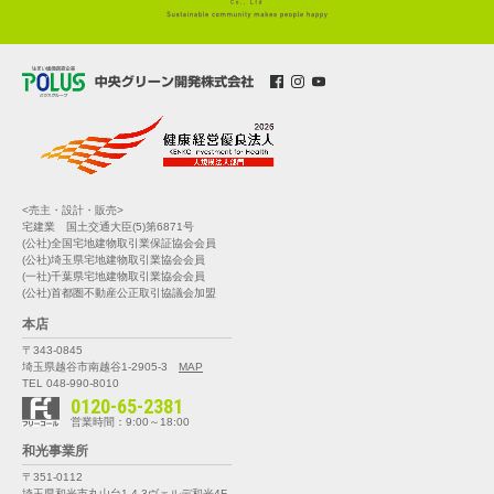
<売主・設計・販売>
宅建業 国土交通大臣(5)第6871号
(公社)全国宅地建物取引業保証協会会員
(公社)埼玉県宅地建物取引業協会会員
(一社)千葉県宅地建物取引業協会会員
(公社)首都圏不動産公正取引協議会加盟
本店
〒343-0845
埼玉県越谷市南越谷1-2905-3
MAP
TEL 048-990-8010
0120-65-2381
営業時間：9:00～18:00
和光事業所
〒351-0112
埼玉県和光市丸山台1-4-3
ヴェルデ和光4F