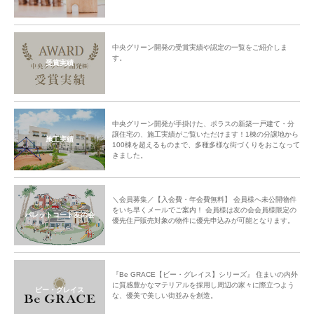
中央グリーン開発の受賞実績や認定の一覧をご紹介しま
す。
受賞実績
中央グリーン開発が手掛けた、ポラスの新築一戸建て・分
譲住宅の、施工実績がご覧いただけます！1棟の分譲地から
施工実績
100棟を超えるものまで、多種多様な街づくりをおこなって
きました。
＼会員募集／【入会費・年会費無料】 会員様へ未公開物件
をいち早くメールでご案内！ 会員様は友の会会員様限定の
パレットコート友の会
優先住戸販売対象の物件に優先申込みが可能となります。
『Be GRACE【ビー・グレイス】シリーズ』 住まいの内外
に質感豊かなマテリアルを採用し周辺の家々に際立つよう
ビー・グレイス
な、優美で美しい街並みを創造。