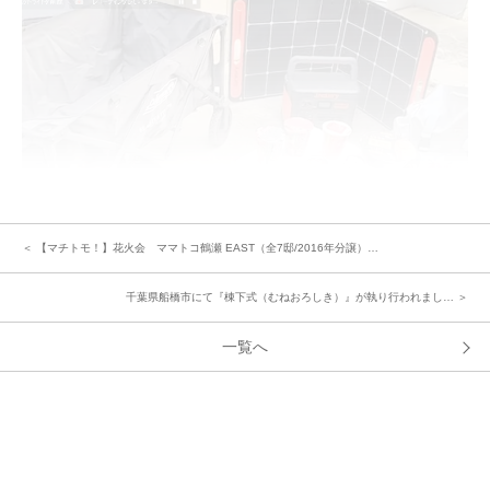
＜ 【マチトモ！】花火会 ママトコ鶴瀬 EAST（全7邸/2016年分譲）…
クイズに続き『賞味期限キレてないですよゲーム』『シェイクアウト』とオ
千葉県船橋市にて『棟下式（むねおろしき）』が執り行われまし… ＞
ンラインで進行したあとは後半戦♪リアルでの分譲地対抗競技へ。
災害時はご近所との連携が大切です。困ったときに足りないものを借りに行
一覧へ
く、その名も『防災借り物競走』は、ポイント制で競います。
チームでの作戦タイムの後、お題にあわせたグッズを持って５分以内に各分
譲地の集合場所へGO！
ランタン コンロ キャリーカート ドライシャンプーなど、どの分譲地で
もかなりバリエーション豊富な防災グッズ、災害時に役立つものが集められ
ました。