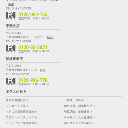
MAP
TEL 048-451-7755
0120-097-755
営業時間：9:00～18:00
千葉支店
〒270-0163
千葉県流山市南流山三丁目1-3
MAP
TEL 04-7151-0900
0120-26-5071
営業時間：9:00～18:00
船橋事業所
〒273-0005
千葉県船橋市本町7-10-6
MAP
TEL 047-427-1118
0120-996-778
営業時間：9:00～18:00
ポラスの魅力
地域密着型経営
一貫施工体制
プレカット工場
ポラス暮し科学研究所
ポラス建築技術訓練校
地盤調査・地盤改良
アフターメンテナンス
灯かりのいえなみ協定
ハートフルご紹介制度
ポラスのメセナ活動