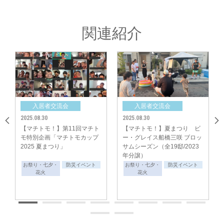
関連紹介
入居者交流会
入居者交流会
2025.08.30
2025.08.30
【マチトモ！】第11回マチト
【マチトモ！】夏まつり ビ
最後は『分譲地対抗バケツリレー』。ビニールプールを最初に水でいっぱい
モ特別企画「マチトモカップ
ー・グレイス船橋三咲 ブロッ
2025 夏まつり」
サムシーズン（全19邸/2023
にしたチームが勝利です。参加メンバー8名が並び、司会の合図で一斉にス
年分譲）
タート！各分譲地で息を合わせてバケツを回し大興奮！栄冠はどのチーム
お祭り・七夕・
防災イベント
お祭り・七夕・
防災イベント
に！
花火
花火
各競技の達成感の余韻に浸りつつ、栄冠を褒めたたえあいながら、マチトモ
カップは閉会に。競技後は分譲地ごとに自由に夏まつりをお楽しみいただい
たようです。
いざの時の備えを楽しく学び、夏の思い出の1ページとなるイベントとなり