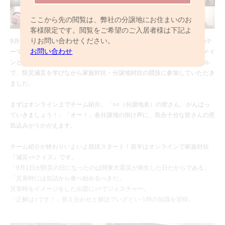
ここから先の閲覧は、弊社の分譲地にお住まいのお
客様限定です。閲覧をご希望のご入居者様は下記よ
りお問い合わせください。
9月9日（土）「マチトモカップ2023夏まつり」を開催しました。今回のテ
お問い合わせ
ーマは夏まつり！分譲地の皆さまで夏まつりを楽しんでいただくことをメイ
ンとしつつ、9月1日の防災の日に合わせ前半はオンライン、後半はリアル
で、防災減災を学びながら家族対抗・分譲地対抗の競技に参加していただき
ました。
まずはオンライン上でチーム紹介。「○○（分譲地名）の皆さん、がんばっ
ていきましょう！」「オー！」各分譲地の掛け声に、気合十分な皆さんの意
気込みがうかがえます。
チーム紹介が終わりいよいよ競技スタート！前半はオンラインで家族対抗
『減災○×クイズ』です。
「9月1日が防災の日になったのは関東大震災が発生した日だからである」
「災害時には缶詰から食べ始めるべきだ」
災害時をイメージをした出題に○×でジェスチャー。
「正解は○です！」答え合わせと解説でいざという時の知識を習得。