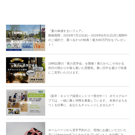
ました。
中央グリーン開発㈱では、これからの街の成長を楽しみにしつつ、今後も
「ご入居者様間のコミュニティ形成」のサポートをしてまいります。
『夏の体感すまいフェア』
【期間限定】
開催期間：2026年7月1日(水)～2026年8月31日(月) 期間中
のご成約で、選べる3つの特典！最大80万円分をプレゼン
夏の体感すまいフェア
ト！
18時以降の「夜の見学会」を開催！夜だからこそ分かる、
夜でも見学できる
外灯の明かりや落ち着いた雰囲気。暑い日中を避けて快適
にご見学いただけます。
物件特集
《新卒・キャリア採用エントリー受付中！》 ポラスグルー
プでは、一緒に働く仲間を募集しています。 未来のまちを
採用情報
つくる仕事に、あなたもチャレンジしませんか？
ホームページから見学予約の上、現地にお越しいただいた
方にはAmazonギフトカードをプレゼント！ その他にも、