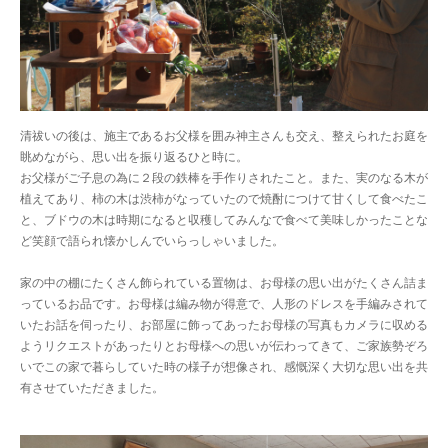
清祓いの後は、施主であるお父様を囲み神主さんも交え、整えられたお庭を
眺めながら、思い出を振り返るひと時に。
お父様がご子息の為に２段の鉄棒を手作りされたこと。また、実のなる木が
植えてあり、柿の木は渋柿がなっていたので焼酎につけて甘くして食べたこ
と、ブドウの木は時期になると収穫してみんなで食べて美味しかったことな
ど笑顔で語られ懐かしんでいらっしゃいました。
家の中の棚にたくさん飾られている置物は、お母様の思い出がたくさん詰ま
っているお品です。お母様は編み物が得意で、人形のドレスを手編みされて
いたお話を伺ったり、お部屋に飾ってあったお母様の写真もカメラに収める
ようリクエストがあったりとお母様への思いが伝わってきて、ご家族勢ぞろ
いでこの家で暮らしていた時の様子が想像され、感慨深く大切な思い出を共
有させていただきました。