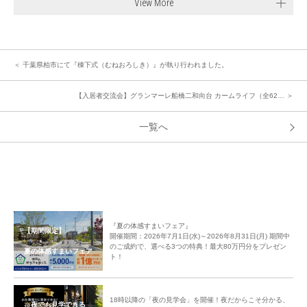
View More
＜ 千葉県柏市にて『棟下式（むねおろしき）』が執り行われました。
【入居者交流会】グランマーレ船橋二和向台 カームライフ（全62… ＞
一覧へ
『夏の体感すまいフェア』
【期間限定】
開催期間：2026年7月1日(水)～2026年8月31日(月) 期間中
のご成約で、選べる3つの特典！最大80万円分をプレゼン
夏の体感すまいフェア
ト！
18時以降の「夜の見学会」を開催！夜だからこそ分かる、
夜でも見学できる