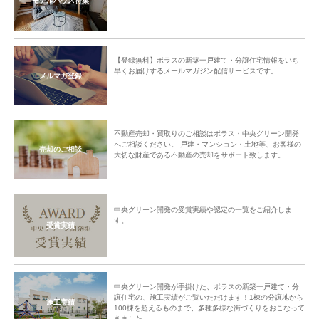
モデルハウス特集
【登録無料】ポラスの新築一戸建て・分譲住宅情報をいち
早くお届けするメールマガジン配信サービスです。
メルマガ登録
不動産売却・買取りのご相談はポラス・中央グリーン開発
へご相談ください。 戸建・マンション・土地等、お客様の
売却のご相談
大切な財産である不動産の売却をサポート致します。
中央グリーン開発の受賞実績や認定の一覧をご紹介しま
す。
受賞実績
中央グリーン開発が手掛けた、ポラスの新築一戸建て・分
譲住宅の、施工実績がご覧いただけます！1棟の分譲地から
施工実績
100棟を超えるものまで、多種多様な街づくりをおこなって
きました。