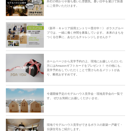
外灯の明かりや落ち着いた雰囲気。暑い日中を避けて快適
にご見学いただけます。
物件特集
《新卒・キャリア採用エントリー受付中！》 ポラスグルー
プでは、一緒に働く仲間を募集しています。 未来のまちを
採用情報
つくる仕事に、あなたもチャレンジしませんか？
ホームページから見学予約の上、現地にお越しいただいた
方にはAmazonギフトカードをプレゼント！ その他にも、
Web見学予約
見学予約をしていただくことで受けられるメリットがあ
り、断然おすすめです。
今週開催予定のモデルハウス見学会・現地見学会の一覧で
す。 ぜひお気軽にお越しくださいませ。
オープンハウス
現地でモデルハウス見学ができるポラスの新築一戸建て・
分譲住宅をご紹介します。