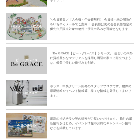
＼会員募集／【入会費・年会費無料】 会員様へ未公開物件
をいち早くメールでご案内！ 会員様は友の会会員様限定の
パレットコート友の会
優先住戸販売対象の物件に優先申込みが可能となります。
『Be GRACE【ビー・グレイス】シリーズ』 住まいの内外
に質感豊かなマテリアルを採用し周辺の家々に際立つよう
ビー・グレイス
な、優美で美しい街並みを創造。
ポラス・中央グリーン開発のスタッフブログです。物件の
最新情報やイベント情報等、様々な情報を発信してまいり
ポラスのブログ
ます。
最新の折込チラシ等の情報がご覧いただけます。 物件の最
新情報をはじめ、イベント情報やお得なキャンペーン情報
今週のチラシ
などを掲載しています。