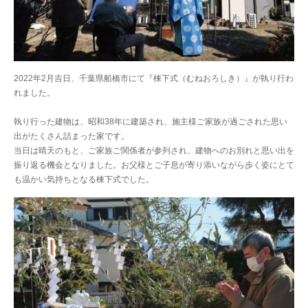
2022年2月吉日、千葉県船橋市にて『棟下式（むねおろしき）』が執り行わ
れました。
執り行った建物は、昭和38年に建築され、施主様ご家族が過ごされた思い
出がたくさん詰まった家です。
当日は晴天のもと、ご家族ご関係者が参列され、建物へのお別れと思い出を
振り返る機会となりました。お父様とご子息が寄り添いながら歩く姿にとて
も温かい気持ちとなる棟下式でした。