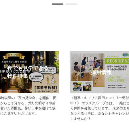
夜でも見学できる
採用情報
物件特集
18時以降の「夜の見学会」を開催！夜
《新卒・キャリア採用エントリー受付
だからこそ分かる、外灯の明かりや落
中！》 ポラスグループでは、一緒に
ち着いた雰囲気。暑い日中を避けて快
く仲間を募集しています。 未来のま
適にご見学いただけます。
をつくる仕事に、あなたもチャレンジ
しませんか？