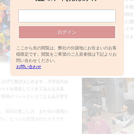
も分譲地のみなさんで集まり新年を祝
ーティー。飲食物は事前に役割分担を
気軽に続けられることをモットーに開
マチトモ！サポート制度を利用して子
ログイン
人も子どもも大満足の新年会となりま
ここから先の閲覧は、弊社の分譲地にお住まいのお客
様限定です。閲覧をご希望のご入居者様は下記よりお
問い合わせください。
お問い合わせ
り上げて遊びはじめます。小学生のお
セットを用意してくれてみんな大喜
、恒例イベントということもあり皆す
と、休日の過ごし方、また街の発展の
交い、たっぷり交流されたそうです。