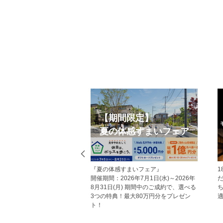
【期間限定】
週のチラシ
夏の体感すまいフェア
ラシ等の情報がご覧いた
『夏の体感すまいフェア』
物件の最新情報をはじめ、
開催期間：2026年7月1日(水)～2026年
やお得なキャンペーン情
8月31日(月) 期間中のご成約で、選べる
しています。
3つの特典！最大80万円分をプレゼン
ト！