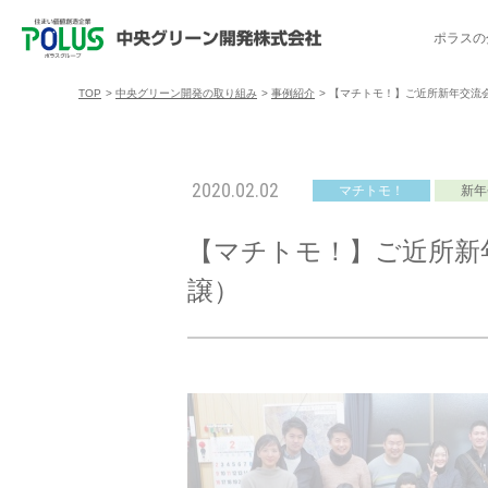
ポラスの
TOP
>
中央グリーン開発の取り組み
>
事例紹介
>
【マチトモ！】ご近所新年交流会
ポラスの分譲住宅を探す
中央グリーン開発の取り組み
ご入居者様サポート
会社案内
採用情報
2020.02.02
マチトモ！
新年
分譲地コミュニティ
トップメッセージ
入居者交流会
採用TOP
物件一覧
コミュニティサ
埼玉県
【マチトモ！】ご近所新年
暮
暮らし情報マガジン「スマイリング」
千葉県のポラスの分譲住宅
キャリア採用
事例紹介
アクセス
東京都
譲）
コ
暮らしステキセミナー＆カルチャー
ハートフルご紹介制度
今週の現地見学会
受賞実績
越谷アル
ブランドから探す
特集から探す
施
ご入居までの流れ
ポラ