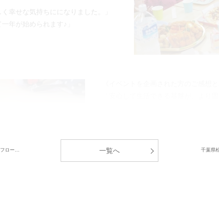
しく幸せな気持ちにになりました。」
一年が始められます♪」
《イベントを企画された方のご感想と
「安心して生活できる基盤が、より固
「自分の出来る範囲で無理せず、細く
す。」
中央グリーン開発㈱では、これからの
一覧へ
 フロー…
千葉県
居者様間のコミュニティ形成」のサポ