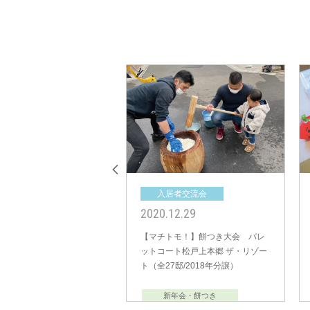
居者交流会
入居者交流会
01.17
2020.12.29
トモ！】お餅つきイベン
【マチトモ！】餅つき大会 パレ
eel（全15邸/2011年分
ットコート松戸上本郷 ザ・リゾー
ト（全27邸/2018年分譲）
年会・餅つき
新年会・餅つき