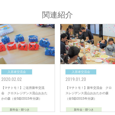
関連紹介
入居者交流会
入居者交流会
2020.02.02
2019.01.20
【マチトモ！】ご近所新年交流
【マチトモ！】新年交流会 クロ
会 クロスレジデンス流山おおた
スレジデンス流山おおたかの森
かの森（全5邸/2015年分譲）
（全5邸/2015年分譲）
新年会・餅つき
新年会・餅つき