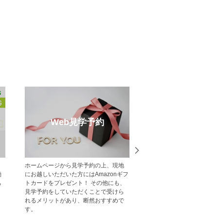
Web見学予約
オープンハ
ホームページから見学予約の上、現地
今週開催予定のモデルハ
働
にお越しいただいた方にはAmazonギフ
現地見学会の一覧です。 
ち
トカードをプレゼント！ その他にも、
お越しくださいませ。
見学予約をしていただくことで受けら
れるメリットがあり、断然おすすめで
す。