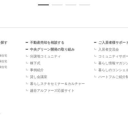
を探す
不動産売却を相談する
ご入居者様サポー
中央グリーン開発の取り組み
入居者交流会
譲住宅
分譲地コミュニティ
コミュニティサポ
譲住宅
棟下式
暮らし情報マガジ
譲住宅
事例紹介
暮らしのコンシェ
貸し会議室
ハートフルご紹介
暮らしステキセミナー＆カルチャー
越谷アルファーズ応援サイト
す