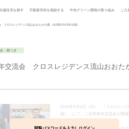
分譲住宅を探す
不動産売却を
相談する
中央グリーン開発の
取り組み
ご入
 クロスレジデンス流山おおたかの森（全5邸/2015年分譲）
会・餅つき
ポート制度「マチトモ！®」
のポラスの分譲住宅
会社概要
新卒採用
棟下式
交流会 クロスレジデンス流山おおたかの
らしの
のポラスの分譲住宅
スタッフ紹介
貸し会議室
職種紹介
ンシェルジュ
ファーズ応援サイト
今週のチラシ
地図から探す
2020年2月2日（日）、「クロスレジ
譲）」にて、ご近所新年交流会が開催
工実績を見る
スのメルマガ登録
閲覧パスワードを入力しログイン
定期的に交流会を開催されているクロ