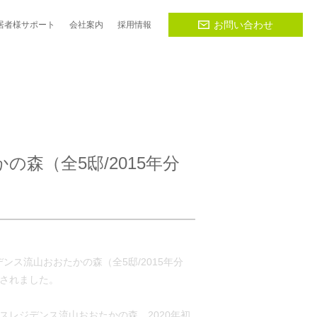
お問い合わせ
居者様
サポート
会社
案内
採用
情報
森（全5邸/2015年分
デンス流山おおたかの森（全5邸/2015年分
されました。
スレジデンス流山おおたかの森。2020年初