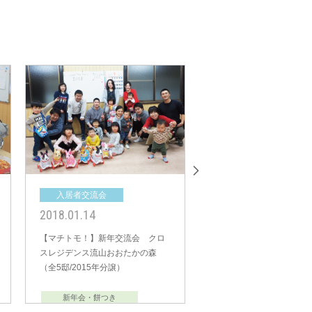
入居者交流会
入居者交流会
2018.01.14
2017.01.22
【マチトモ！】新年交流会 クロ
【マチトモ！】祝 新年交
スレジデンス流山おおたかの森
ロスレジデンス流山おお
（全5邸/2015年分譲）
（全5邸/2015年分譲）
新年会・餅つき
新年会・餅つき