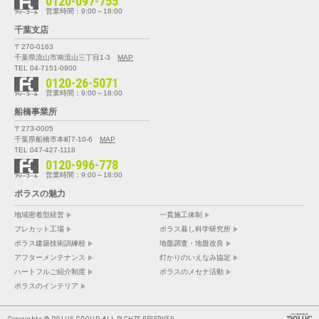
0120-097-755
営業時間：9:00～18:00
千葉支店
〒270-0163
千葉県流山市南流山三丁目1-3
MAP
TEL 04-7151-0900
0120-26-5071
営業時間：9:00～18:00
船橋事業所
〒273-0005
千葉県船橋市本町7-10-6
MAP
TEL 047-427-1118
0120-996-778
営業時間：9:00～18:00
ポラスの魅力
地域密着型経営
一貫施工体制
プレカット工場
ポラス暮し科学研究所
ポラス建築技術訓練校
地盤調査・地盤改良
アフターメンテナンス
灯かりのいえなみ協定
ハートフルご紹介制度
ポラスのメセナ活動
ポラスのインテリア