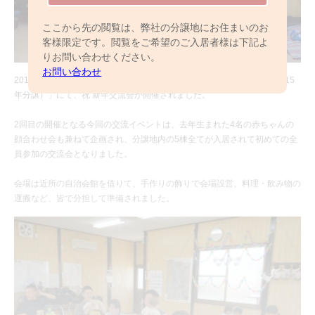
ここから先の閲覧は、弊社の分譲地にお住まいのお
客様限定です。閲覧をご希望のご入居者様は下記よ
りお問い合わせください。
お問い合わせ
2017年1月22日（日）「クロスレジデンス流山おおたかの森（全5邸/2015
年分譲）」にて、祝 新年交流会が開催されました。
2回目の開催となる今回の交流イベントは、去年生まれた4名の赤ちゃんの
顔合わせ会も兼ねて企画され、分譲地内の5棟全てが入居されて初めての全
員参加の交流会となりました。
会場は近所の自治会館を借りて、手作りの飾りで会場設営、料理・飲み物の
運搬など、皆で分担して準備されました。