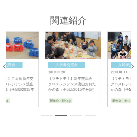
中央グリーン開発㈱では、これからの街の成長を楽しみにしつつ、今後も
「ご入居者様間のコミュニティ形成」のサポートをしてまいります。
関連紹介
入居者交流会
入居者交流会
2019.01.20
2018.01.14
【マチトモ！】新年交流会
【マチトモ！】新年交流会
クロスレジデンス流山おおた
クロスレジデンス流山おおた
かの森（全5邸/2015年分譲）
かの森（全5邸/2015年分譲）
新年会・餅つき
新年会・餅つき