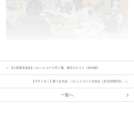
「あけましておめでとうございます。今年もよろしくお願いします。」昼食
会スタート☆
一通り食事を済ませた後は、持ち寄ったおもちゃで遊んだり、会場内を走り
回って仲良く遊ぶ子どもたち。大人たちはたっぷりの料理・デザートと飲み
＜ 【入居者交流会】パレットコート竹ノ塚 東京ステイト（全46邸）
物をゆっくり頂きながら、前回に増して会話も盛り上がり、交流を深められ
ました。
【マチトモ！】餅つき大会 パレットコート七光台（全1035邸/20… ＞
≪皆さんのご感想・イベントを企画れる方へのアドバイス≫
一覧へ
「楽しくて時間があっという間に過ぎました。子供達も仲良く遊べて良かっ
たです♪」
「定期的に開催できるようにしたいです。」
「懇親会では、料理にこだわらず全てお惣菜やケータリングにしてしまうの
も、気楽に集まるためには良いですよ。」