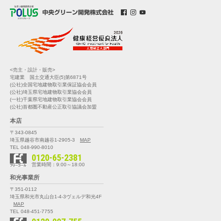
<売主・設計・販売>
宅建業 国土交通大臣(5)第6871号
(公社)全国宅地建物取引業保証協会会員
(公社)埼玉県宅地建物取引業協会会員
(一社)千葉県宅地建物取引業協会会員
(公社)首都圏不動産公正取引協議会加盟
本店
〒343-0845
埼玉県越谷市南越谷1-2905-3
MAP
TEL 048-990-8010
0120-65-2381
営業時間：9:00～18:00
和光事業所
〒351-0112
埼玉県和光市丸山台1-4-3
ヴェルデ和光4F
MAP
TEL 048-451-7755