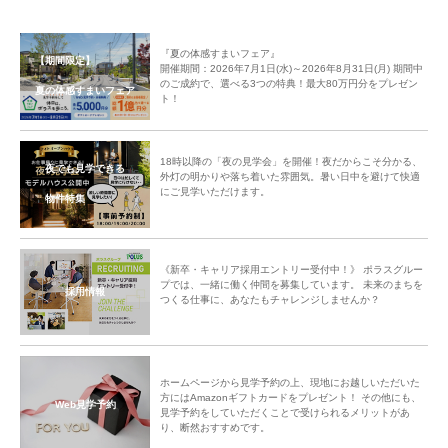
『夏の体感すまいフェア』
【期間限定】
開催期間：2026年7月1日(水)～2026年8月31日(月) 期間中
のご成約で、選べる3つの特典！最大80万円分をプレゼン
夏の体感すまいフェア
ト！
18時以降の「夜の見学会」を開催！夜だからこそ分かる、
夜でも見学できる
外灯の明かりや落ち着いた雰囲気。暑い日中を避けて快適
にご見学いただけます。
物件特集
《新卒・キャリア採用エントリー受付中！》 ポラスグルー
プでは、一緒に働く仲間を募集しています。 未来のまちを
採用情報
つくる仕事に、あなたもチャレンジしませんか？
ホームページから見学予約の上、現地にお越しいただいた
方にはAmazonギフトカードをプレゼント！ その他にも、
Web見学予約
見学予約をしていただくことで受けられるメリットがあ
り、断然おすすめです。