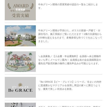
中央グリーン開発の受賞実績や認定の一覧をご紹介しま
す。
受賞実績
中央グリーン開発が手掛けた、ポラスの新築一戸建て・分
譲住宅の、施工実績がご覧いただけます！1棟の分譲地から
施工実績
100棟を超えるものまで、多種多様な街づくりをおこなって
きました。
＼会員募集／【入会費・年会費無料】 会員様へ未公開物件
をいち早くメールでご案内！ 会員様は友の会会員様限定の
パレットコート友の会
優先住戸販売対象の物件に優先申込みが可能となります。
『Be GRACE【ビー・グレイス】シリーズ』 住まいの内外
に質感豊かなマテリアルを採用し周辺の家々に際立つよう
ビー・グレイス
な、優美で美しい街並みを創造。