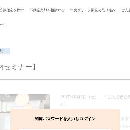
分譲住宅を探す
不動産売却を
相談する
中央グリーン開発の
取り組み
ご入
ナー】
納
ポート制度「マチトモ！®」
のポラスの分譲住宅
会社概要
新卒採用
棟下式
納セミナー】
らしの
のポラスの分譲住宅
スタッフ紹介
貸し会議室
職種紹介
ンシェルジュ
ファーズ応援サイト
今週のチラシ
2017年6月3日（土）、「ご入居者
地図から探す
た。
工実績を見る
閲覧パスワードを入力しログイン
使い方次第で大きく変わる収納の活用
ドバイスしてくれる、収納コンシェル
スのメルマガ登録