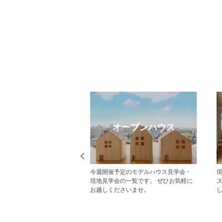
eb見学予約
オープンハウス
から見学予約の上、現地
今週開催予定のモデルハウス見学会・
だいた方にはAmazonギフ
現地見学会の一覧です。 ぜひお気軽に
レゼント！ その他にも、
お越しくださいませ。
ていただくことで受けら
があり、断然おすすめで