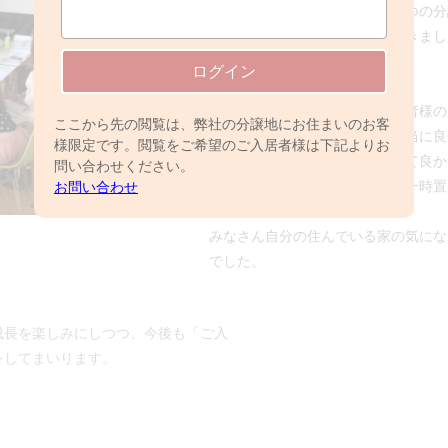
今回の整理収納セミナーは、２つの分
理・収納のポイントを学んで頂きまし
ログイン
《セミナーを受けられたご入居者様の
ここから先の閲覧は、弊社の分譲地にお住まいのお客
「今日は早起きして参加して本当に良
様限定です。閲覧をご希望のご入居者様は下記よりお
「気になっている所が解決できて良か
問い合わせください。
「今日教えて頂いたリビングの一時置
お問い合わせ
みなさん自分の住んでいる家の気にな
でした。
成長を楽しみにしつつ、今後も「ご入
をしてまいります。