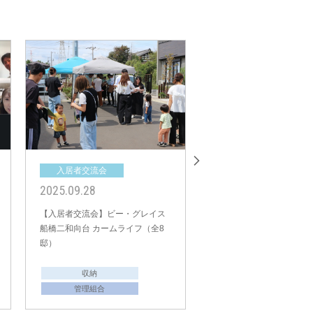
入居者交流会
入居者交流会
2025.09.28
2025.09.06
【入居者交流会】ビー・グレイス
【入居者交流会＆収納レ
船橋二和向台 カームライフ（全8
邸）
収納
収納
管理組合