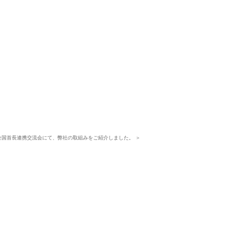
全国首長連携交流会にて、弊社の取組みをご紹介しました。 ＞