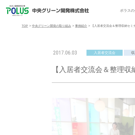
ポラスの
TOP
>
中央グリーン開発の取り組み
>
事例紹介
>
【入居者交流会＆整理収納セミ
ポラスの分譲住宅を探す
中央グリーン開発の取り組み
ご入居者様サポート
会社案内
採用情報
2017.06.03
入居者交流会
収
分譲地コミュニティ
トップメッセージ
入居者交流会
採用TOP
物件一覧
コミュニティサ
埼玉県
【入居者交流会＆整理収
暮
暮らし情報マガジン「スマイリング」
千葉県のポラスの分譲住宅
キャリア採用
事例紹介
アクセス
東京都
コ
暮らしステキセミナー＆カルチャー
ハートフルご紹介制度
今週の現地見学会
受賞実績
越谷アル
ブランドから探す
特集から探す
施
ご入居までの流れ
ポラ