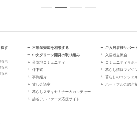
を探す
不動産売却を相談する
ご入居者様サポー
中央グリーン開発の取り組み
入居者交流会
譲住宅
分譲地コミュニティ
コミュニティサポ
譲住宅
棟下式
暮らし情報マガジ
譲住宅
事例紹介
暮らしのコンシェ
貸し会議室
ハートフルご紹介
暮らしステキセミナー＆カルチャー
越谷アルファーズ応援サイト
す