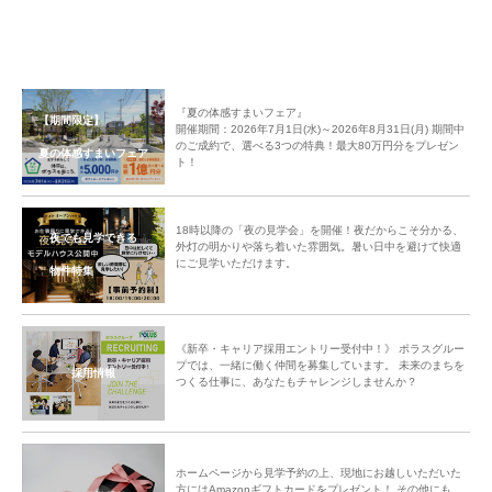
『夏の体感すまいフェア』
【期間限定】
開催期間：2026年7月1日(水)～2026年8月31日(月) 期間中
のご成約で、選べる3つの特典！最大80万円分をプレゼン
夏の体感すまいフェア
ト！
18時以降の「夜の見学会」を開催！夜だからこそ分かる、
夜でも見学できる
外灯の明かりや落ち着いた雰囲気。暑い日中を避けて快適
にご見学いただけます。
物件特集
《新卒・キャリア採用エントリー受付中！》 ポラスグルー
プでは、一緒に働く仲間を募集しています。 未来のまちを
採用情報
つくる仕事に、あなたもチャレンジしませんか？
ホームページから見学予約の上、現地にお越しいただいた
方にはAmazonギフトカードをプレゼント！ その他にも、