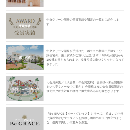
中央グリーン開発の受賞実績や認定の一覧をご紹介しま
す。
受賞実績
中央グリーン開発が手掛けた、ポラスの新築一戸建て・分
譲住宅の、施工実績がご覧いただけます！1棟の分譲地から
施工実績
100棟を超えるものまで、多種多様な街づくりをおこなって
きました。
＼会員募集／【入会費・年会費無料】 会員様へ未公開物件
をいち早くメールでご案内！ 会員様は友の会会員様限定の
パレットコート友の会
優先住戸販売対象の物件に優先申込みが可能となります。
『Be GRACE【ビー・グレイス】シリーズ』 住まいの内外
に質感豊かなマテリアルを採用し周辺の家々に際立つよう
ビー・グレイス
な、優美で美しい街並みを創造。