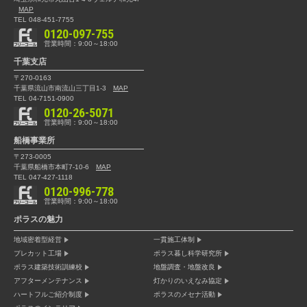
MAP
TEL 048-451-7755
0120-097-755
営業時間：9:00～18:00
千葉支店
〒270-0163
千葉県流山市南流山三丁目1-3
MAP
TEL 04-7151-0900
0120-26-5071
営業時間：9:00～18:00
船橋事業所
〒273-0005
千葉県船橋市本町7-10-6
MAP
TEL 047-427-1118
0120-996-778
営業時間：9:00～18:00
ポラスの魅力
地域密着型経営
一貫施工体制
プレカット工場
ポラス暮し科学研究所
ポラス建築技術訓練校
地盤調査・地盤改良
アフターメンテナンス
灯かりのいえなみ協定
ハートフルご紹介制度
ポラスのメセナ活動