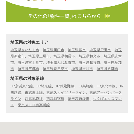
埼玉県の対象エリア
埼玉県さいたま市
、
埼玉県川口市
、
埼玉県蕨市
、
埼玉県戸田市
、
埼玉
県新座市
、
埼玉県上尾市
、
埼玉県朝霞市
、
埼玉県和光市
、
埼玉県志木
市
、
埼玉県富士見市
、
埼玉県ふじみ野市
、
埼玉県越谷市
、
埼玉県草加
市
、
埼玉県三郷市
、
埼玉県春日部市
、
埼玉県吉川市
、
埼玉県八潮市
埼玉県の対象沿線
JR京浜東北線
、
JR埼京線
、
JR武蔵野線
、
JR高崎線
、
JR東北本線
、
JR
川越線
、
東武東上線
、
東武スカイツリーライン
、
東武アーバンパーク
ライン
、
西武池袋線
、
西武新宿線
、
埼玉高速鉄道
、
つくばエクスプレ
ス
、
東京メトロ有楽町線