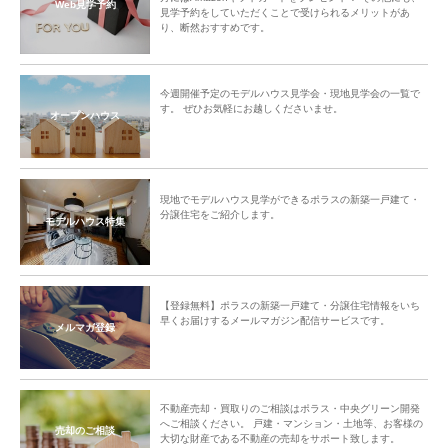
Web見学予約
見学予約をしていただくことで受けられるメリットがあ
り、断然おすすめです。
今週開催予定のモデルハウス見学会・現地見学会の一覧で
す。 ぜひお気軽にお越しくださいませ。
オープンハウス
現地でモデルハウス見学ができるポラスの新築一戸建て・
分譲住宅をご紹介します。
モデルハウス特集
【登録無料】ポラスの新築一戸建て・分譲住宅情報をいち
早くお届けするメールマガジン配信サービスです。
メルマガ登録
不動産売却・買取りのご相談はポラス・中央グリーン開発
へご相談ください。 戸建・マンション・土地等、お客様の
売却のご相談
大切な財産である不動産の売却をサポート致します。