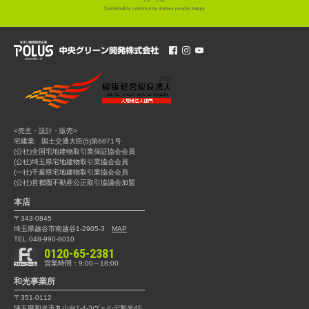
<売主・設計・販売>
宅建業 国土交通大臣(5)第6871号
(公社)全国宅地建物取引業保証協会会員
(公社)埼玉県宅地建物取引業協会会員
(一社)千葉県宅地建物取引業協会会員
(公社)首都圏不動産公正取引協議会加盟
本店
〒343-0845
埼玉県越谷市南越谷1-2905-3
MAP
TEL 048-990-8010
0120-65-2381
営業時間：9:00～18:00
和光事業所
〒351-0112
埼玉県和光市丸山台1-4-3
ヴェルデ和光4F