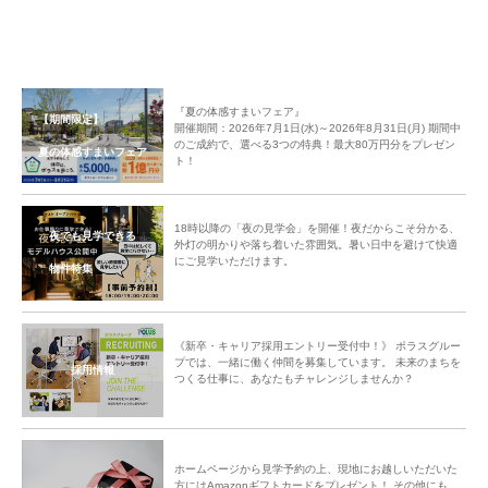
『夏の体感すまいフェア』
【期間限定】
開催期間：2026年7月1日(水)～2026年8月31日(月) 期間中
のご成約で、選べる3つの特典！最大80万円分をプレゼン
夏の体感すまいフェア
ト！
18時以降の「夜の見学会」を開催！夜だからこそ分かる、
夜でも見学できる
外灯の明かりや落ち着いた雰囲気。暑い日中を避けて快適
にご見学いただけます。
物件特集
《新卒・キャリア採用エントリー受付中！》 ポラスグルー
プでは、一緒に働く仲間を募集しています。 未来のまちを
採用情報
つくる仕事に、あなたもチャレンジしませんか？
ホームページから見学予約の上、現地にお越しいただいた
方にはAmazonギフトカードをプレゼント！ その他にも、