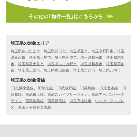
埼玉県の対象エリア
埼玉県さいたま市
、
埼玉県川口市
、
埼玉県蕨市
、
埼玉県戸田市
、
埼玉
県新座市
、
埼玉県上尾市
、
埼玉県朝霞市
、
埼玉県和光市
、
埼玉県志木
市
、
埼玉県富士見市
、
埼玉県ふじみ野市
、
埼玉県越谷市
、
埼玉県草加
市
、
埼玉県三郷市
、
埼玉県春日部市
、
埼玉県吉川市
、
埼玉県八潮市
埼玉県の対象沿線
JR京浜東北線
、
JR埼京線
、
JR武蔵野線
、
JR高崎線
、
JR東北本線
、
JR
川越線
、
東武東上線
、
東武スカイツリーライン
、
東武アーバンパーク
ライン
、
西武池袋線
、
西武新宿線
、
埼玉高速鉄道
、
つくばエクスプレ
ス
、
東京メトロ有楽町線