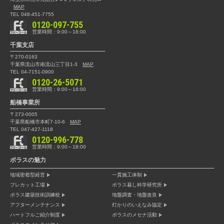
MAP
TEL 048-451-7755
0120-097-755
営業時間：9:00～18:00
千葉支店
〒270-0163
千葉県流山市南流山三丁目1-3
MAP
TEL 04-7151-0900
0120-26-5071
営業時間：9:00～18:00
船橋事業所
〒273-0005
千葉県船橋市本町7-10-6
MAP
TEL 047-427-1118
0120-996-778
営業時間：9:00～18:00
ポラスの魅力
地域密着型経営
一貫施工体制
プレカット工場
ポラス暮し科学研究所
ポラス建築技術訓練校
地盤調査・地盤改良
アフターメンテナンス
灯かりのいえなみ協定
ハートフルご紹介制度
ポラスのメセナ活動