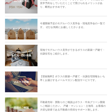
Web見学予約
見学予約をしていただくことで受けられるメリットがあ
り、断然おすすめです。
今週開催予定のモデルハウス見学会・現地見学会の一覧で
す。 ぜひお気軽にお越しくださいませ。
オープンハウス
現地でモデルハウス見学ができるポラスの新築一戸建て・
分譲住宅をご紹介します。
モデルハウス特集
【登録無料】ポラスの新築一戸建て・分譲住宅情報をいち
早くお届けするメールマガジン配信サービスです。
メルマガ登録
不動産売却・買取りのご相談はポラス・中央グリーン開発
へご相談ください。 戸建・マンション・土地等、お客様の
売却のご相談
大切な財産である不動産の売却をサポート致します。