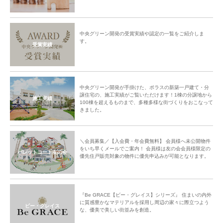
中央グリーン開発の受賞実績や認定の一覧をご紹介しま
す。
受賞実績
中央グリーン開発が手掛けた、ポラスの新築一戸建て・分
譲住宅の、施工実績がご覧いただけます！1棟の分譲地から
施工実績
100棟を超えるものまで、多種多様な街づくりをおこなって
きました。
＼会員募集／【入会費・年会費無料】 会員様へ未公開物件
をいち早くメールでご案内！ 会員様は友の会会員様限定の
パレットコート友の会
優先住戸販売対象の物件に優先申込みが可能となります。
『Be GRACE【ビー・グレイス】シリーズ』 住まいの内外
に質感豊かなマテリアルを採用し周辺の家々に際立つよう
ビー・グレイス
な、優美で美しい街並みを創造。