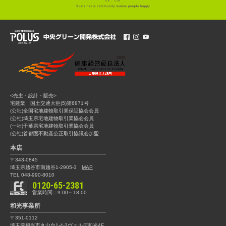
<売主・設計・販売>
宅建業 国土交通大臣(5)第6871号
(公社)全国宅地建物取引業保証協会会員
(公社)埼玉県宅地建物取引業協会会員
(一社)千葉県宅地建物取引業協会会員
(公社)首都圏不動産公正取引協議会加盟
本店
〒343-0845
埼玉県越谷市南越谷1-2905-3
MAP
TEL 048-990-8010
0120-65-2381
営業時間：9:00～18:00
和光事業所
〒351-0112
埼玉県和光市丸山台1-4-3
ヴェルデ和光4F