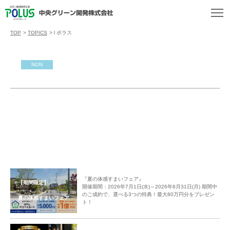
TOP
>
TOPICS
>
l ポラス
NON
『夏の体感すまいフェア』
【期間限定】
開催期間：2026年7月1日(水)～2026年8月31日(月) 期間中
のご成約で、選べる3つの特典！最大80万円分をプレゼン
夏の体感すまいフェア
ト！