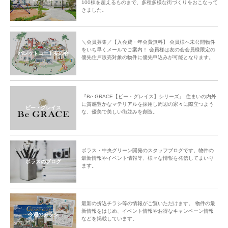
100棟を超えるものまで、多種多様な街づくりをおこなって
きました。
＼会員募集／【入会費・年会費無料】 会員様へ未公開物件
をいち早くメールでご案内！ 会員様は友の会会員様限定の
パレットコート友の会
優先住戸販売対象の物件に優先申込みが可能となります。
『Be GRACE【ビー・グレイス】シリーズ』 住まいの内外
に質感豊かなマテリアルを採用し周辺の家々に際立つよう
ビー・グレイス
な、優美で美しい街並みを創造。
ポラス・中央グリーン開発のスタッフブログです。物件の
最新情報やイベント情報等、様々な情報を発信してまいり
ポラスのブログ
ます。
最新の折込チラシ等の情報がご覧いただけます。 物件の最
新情報をはじめ、イベント情報やお得なキャンペーン情報
今週のチラシ
などを掲載しています。