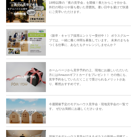
18時以降の「夜の見学会」を開催！夜だからこそ分かる、
夜でも見学できる
外灯の明かりや落ち着いた雰囲気。暑い日中を避けて快適
にご見学いただけます。
物件特集
《新卒・キャリア採用エントリー受付中！》 ポラスグルー
プでは、一緒に働く仲間を募集しています。 未来のまちを
採用情報
つくる仕事に、あなたもチャレンジしませんか？
ホームページから見学予約の上、現地にお越しいただいた
方にはAmazonギフトカードをプレゼント！ その他にも、
Web見学予約
見学予約をしていただくことで受けられるメリットがあ
り、断然おすすめです。
今週開催予定のモデルハウス見学会・現地見学会の一覧で
す。 ぜひお気軽にお越しくださいませ。
オープンハウス
現地でモデルハウス見学ができるポラスの新築一戸建て・