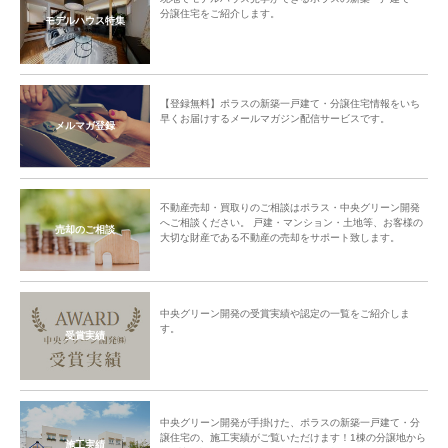
分譲住宅をご紹介します。
モデルハウス特集
【登録無料】ポラスの新築一戸建て・分譲住宅情報をいち
早くお届けするメールマガジン配信サービスです。
メルマガ登録
不動産売却・買取りのご相談はポラス・中央グリーン開発
へご相談ください。 戸建・マンション・土地等、お客様の
売却のご相談
大切な財産である不動産の売却をサポート致します。
中央グリーン開発の受賞実績や認定の一覧をご紹介しま
す。
受賞実績
中央グリーン開発が手掛けた、ポラスの新築一戸建て・分
譲住宅の、施工実績がご覧いただけます！1棟の分譲地から
施工実績