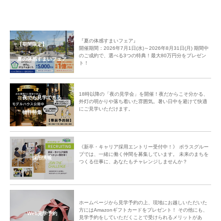
『夏の体感すまいフェア』
【期間限定】
開催期間：2026年7月1日(水)～2026年8月31日(月) 期間中
のご成約で、選べる3つの特典！最大80万円分をプレゼン
夏の体感すまいフェア
ト！
参加者の皆さまのご感想
「初めましての方ともお話とか色々出来たので良かったです！」
「沢山交流出来てよかったです。」
18時以降の「夜の見学会」を開催！夜だからこそ分かる、
夜でも見学できる
「みんなで盛り上がることができて楽しかったです。ありがとうございまし
外灯の明かりや落ち着いた雰囲気。暑い日中を避けて快適
にご見学いただけます。
た。」
物件特集
たくさんの方々とお話が弾み、楽しく交流しながら「いざという時の備え」
を学ぶ、笑顔あふれるあたたかなひとときとなりました。
《新卒・キャリア採用エントリー受付中！》 ポラスグルー
中央グリーン開発㈱では、これからの街の成長を楽しみにしつつ、今後も
プでは、一緒に働く仲間を募集しています。 未来のまちを
採用情報
「ご入居者様間のコミュニティ形成」のサポートをしてまいります。
つくる仕事に、あなたもチャレンジしませんか？
ホームページから見学予約の上、現地にお越しいただいた
方にはAmazonギフトカードをプレゼント！ その他にも、
Web見学予約
見学予約をしていただくことで受けられるメリットがあ