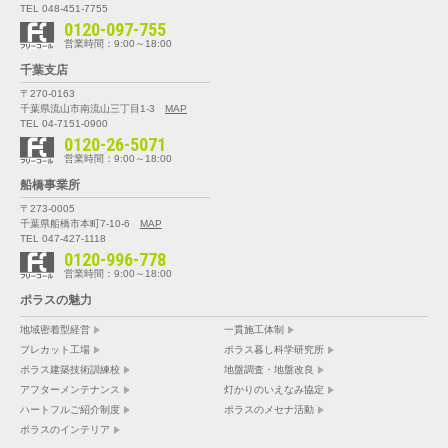
TEL 048-451-7755
0120-097-755
営業時間：9:00～18:00
千葉支店
〒270-0163
千葉県流山市南流山三丁目1-3
MAP
TEL 04-7151-0900
0120-26-5071
営業時間：9:00～18:00
船橋事業所
〒273-0005
千葉県船橋市本町7-10-6
MAP
TEL 047-427-1118
0120-996-778
営業時間：9:00～18:00
ポラスの魅力
地域密着型経営
一貫施工体制
プレカット工場
ポラス暮し科学研究所
ポラス建築技術訓練校
地盤調査・地盤改良
アフターメンテナンス
灯かりのいえなみ協定
ハートフルご紹介制度
ポラスのメセナ活動
ポラスのインテリア