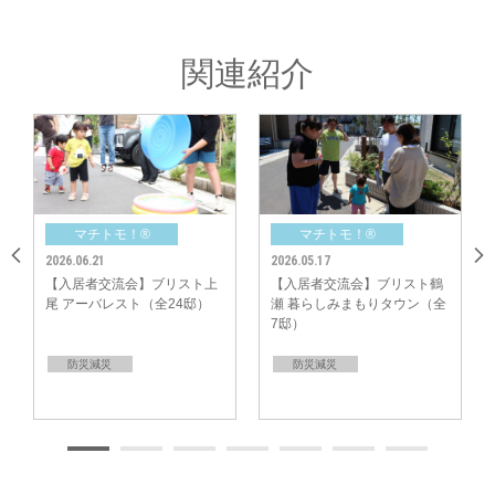
かな雰囲気の中、交流の輪がどんどん広がっていきました。
すっかり打ち解けた後は、いよいよチーム対抗『バケツリレー』の始まりで
関連紹介
す。
各チーム8名が一列に並び、力を合わせてビニールプールを水で満たす速さ
を競います。
子ども達も一生懸命バケツを運んだり、「早く早く！」「頑張れー！」と元
気いっぱいの「子ども応援団」になってくれたりと大活躍！こぼさないよう
に、でも素早く！大人も子どもも夢中でバケツを繋ぐ熱い戦いに、会場は一
体となって大盛り上がり。みんなで息を合わせるこの競技は、災害時の「ご
マチトモ！®
マチトモ！®
近所の連携力」を高める絶好の機会になりました。
2026.06.21
2026.05.17
2025.
【入居者交流会】ブリスト上
【入居者交流会】ブリスト鶴
【入
尾 アーバレスト（全24邸）
瀬 暮らしみまもりタウン（全
霞（
7邸）
防災減災
防災減災