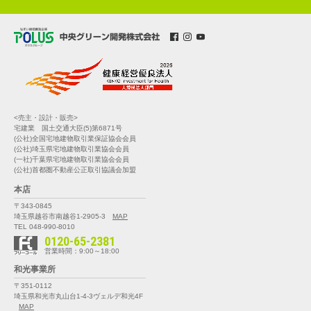
<売主・設計・販売>
宅建業 国土交通大臣(5)第6871号
(公社)全国宅地建物取引業保証協会会員
(公社)埼玉県宅地建物取引業協会会員
(一社)千葉県宅地建物取引業協会会員
(公社)首都圏不動産公正取引協議会加盟
本店
〒343-0845
埼玉県越谷市南越谷1-2905-3
MAP
TEL 048-990-8010
0120-65-2381
営業時間：9:00～18:00
和光事業所
〒351-0112
埼玉県和光市丸山台1-4-3
ヴェルデ和光4F
MAP