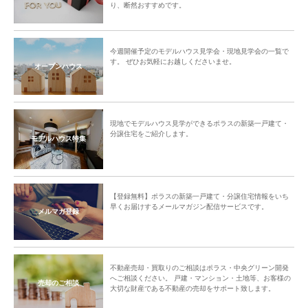
り、断然おすすめです。
今週開催予定のモデルハウス見学会・現地見学会の一覧で
す。 ぜひお気軽にお越しくださいませ。
オープンハウス
現地でモデルハウス見学ができるポラスの新築一戸建て・
分譲住宅をご紹介します。
モデルハウス特集
【登録無料】ポラスの新築一戸建て・分譲住宅情報をいち
早くお届けするメールマガジン配信サービスです。
メルマガ登録
不動産売却・買取りのご相談はポラス・中央グリーン開発
へご相談ください。 戸建・マンション・土地等、お客様の
売却のご相談
大切な財産である不動産の売却をサポート致します。