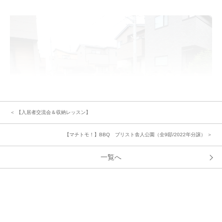
＜ 【入居者交流会＆収納レッスン】
【マチトモ！】BBQ ブリスト舎人公園（全9邸/2022年分譲） ＞
一覧へ
後半は、屋外に集まってご家族の紹介タイムです♪
自己紹介でお伺いしたお名前をマスに記入していく『お名前ビンゴゲーム』
がスタート。
「はじめまして！〇号棟の〇〇です」と笑顔のご挨拶が交わされ、いざゲー
ムが始まると「リーチ！」「ビンゴ！！」と元気な声が響き渡ります。和や