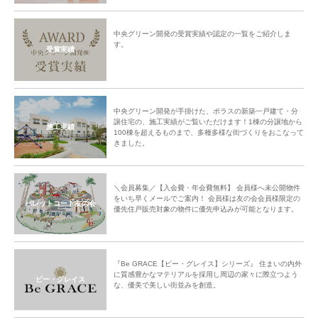
中央グリーン開発の受賞実績や認定の一覧をご紹介しま
す。
受賞実績
中央グリーン開発が手掛けた、ポラスの新築一戸建て・分
譲住宅の、施工実績がご覧いただけます！1棟の分譲地から
施工実績
100棟を超えるものまで、多種多様な街づくりをおこなって
きました。
＼会員募集／【入会費・年会費無料】 会員様へ未公開物件
をいち早くメールでご案内！ 会員様は友の会会員様限定の
パレットコート友の会
優先住戸販売対象の物件に優先申込みが可能となります。
『Be GRACE【ビー・グレイス】シリーズ』 住まいの内外
に質感豊かなマテリアルを採用し周辺の家々に際立つよう
ビー・グレイス
な、優美で美しい街並みを創造。