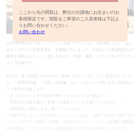
ここから先の閲覧は、弊社の分譲地にお住まいのお
客様限定です。閲覧をご希望のご入居者様は下記よ
りお問い合わせください。
お問い合わせ
2026年6月21日（日）、ブリスト上尾 アーバレスト（全24邸）にて「はじ
めましてのご入居者交流会」を開催いたしました。今回はご入居者様同士の
親睦を深めるとともに、楽しみながら「防災・減災」について学ぶワークシ
ョップ企画です。
前半は、各ご家庭からZoomでご参加いただく「オンライン防災クイズ」か
ら。「地震発生編」「大雨・洪水編」など、いざという時に役立つ知識をク
イズ形式で出題します。
「おうちのリビングで地震が発生！あなたがとる行動は？」
「帰宅中で地震が発生！家族への連絡でもっとも適しているのは？」
「避難場所へ移動します。履いていくのは？」
ご家族で話し合いながら回答していただいたほか、音楽に合わせて身を守る
「シェイクアウト訓練」も実践。災害伝言ダイヤル「171」や近隣の避難場
所の確認など、すぐに活かせる実践的な学びを深める時間となりました。