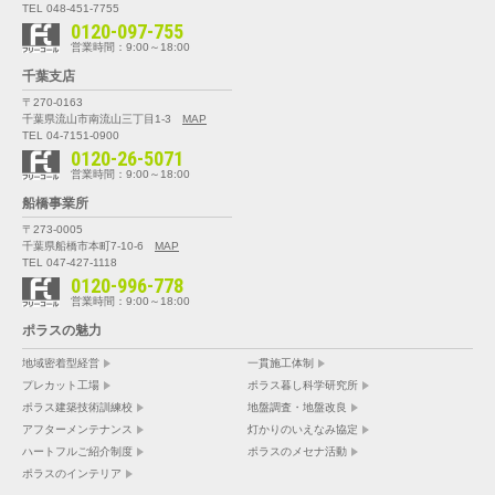
TEL 048-451-7755
0120-097-755
営業時間：9:00～18:00
千葉支店
〒270-0163
千葉県流山市南流山三丁目1-3
MAP
TEL 04-7151-0900
0120-26-5071
営業時間：9:00～18:00
船橋事業所
〒273-0005
千葉県船橋市本町7-10-6
MAP
TEL 047-427-1118
0120-996-778
営業時間：9:00～18:00
ポラスの魅力
地域密着型経営
一貫施工体制
プレカット工場
ポラス暮し科学研究所
ポラス建築技術訓練校
地盤調査・地盤改良
アフターメンテナンス
灯かりのいえなみ協定
ハートフルご紹介制度
ポラスのメセナ活動
ポラスのインテリア