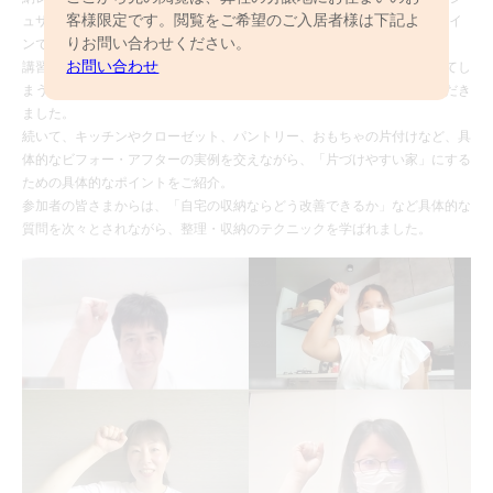
客様限定です。閲覧をご希望のご入居者様は下記よ
ュサービス”を通じて、参加者の皆さまに暮らしに役立つ収納術をオンライ
りお問い合わせください。
ンでお届けしました。
お問い合わせ
講習ではまず、整理収納の基本をわかりやすく解説。その後、物が増えてし
まう原因を探る診断テストを行い、参加者の皆様に自己分析をしていただき
ました。
続いて、キッチンやクローゼット、パントリー、おもちゃの片付けなど、具
体的なビフォー・アフターの実例を交えながら、「片づけやすい家」にする
ための具体的なポイントをご紹介。
参加者の皆さまからは、「自宅の収納ならどう改善できるか」など具体的な
質問を次々とされながら、整理・収納のテクニックを学ばれました。