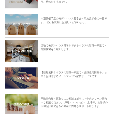
り、断然おすすめです。
今週開催予定のモデルハウス見学会・現地見学会の一覧で
す。 ぜひお気軽にお越しくださいませ。
オープンハウス
現地でモデルハウス見学ができるポラスの新築一戸建て・
分譲住宅をご紹介します。
モデルハウス特集
【登録無料】ポラスの新築一戸建て・分譲住宅情報をいち
早くお届けするメールマガジン配信サービスです。
メルマガ登録
不動産売却・買取りのご相談はポラス・中央グリーン開発
へご相談ください。 戸建・マンション・土地等、お客様の
売却のご相談
大切な財産である不動産の売却をサポート致します。