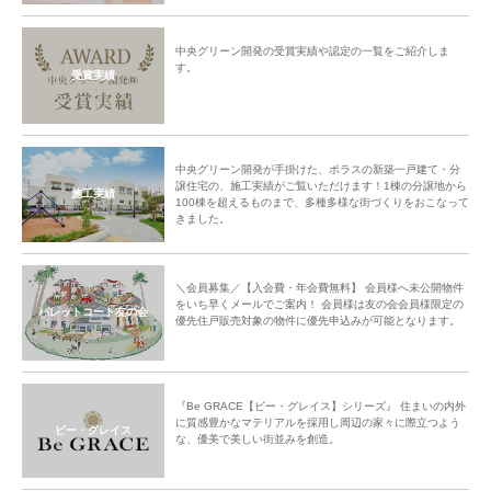
中央グリーン開発の受賞実績や認定の一覧をご紹介しま
す。
受賞実績
中央グリーン開発が手掛けた、ポラスの新築一戸建て・分
譲住宅の、施工実績がご覧いただけます！1棟の分譲地から
施工実績
100棟を超えるものまで、多種多様な街づくりをおこなって
きました。
＼会員募集／【入会費・年会費無料】 会員様へ未公開物件
をいち早くメールでご案内！ 会員様は友の会会員様限定の
パレットコート友の会
優先住戸販売対象の物件に優先申込みが可能となります。
『Be GRACE【ビー・グレイス】シリーズ』 住まいの内外
に質感豊かなマテリアルを採用し周辺の家々に際立つよう
ビー・グレイス
な、優美で美しい街並みを創造。