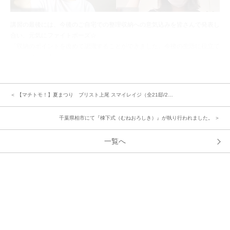
講習の最後には、今後のご自宅での整理収納への意気込みを皆さんで発表し
合い、元気にファイトポーズ☆
「収納のポイントを改めて認識することができました。今後の生活に役立て
たいと思います」
「収納例など説明してもらえてよかったです。プライベートレッスンの時に
収納サイズの提案などをしていただきたいです」
本日習得していただいたポイントを楽しみながら日々の暮らしに取り入れて
＜ 【マチトモ！】夏まつり ブリスト上尾 スマイレイジ（全21邸/2…
いただけそうです。
千葉県柏市にて『棟下式（むねおろしき）』が執り行われました。 ＞
中央グリーン開発㈱では、これからの街の成長を楽しみにしつつ、今後も
「ご入居者様間のコミュニティ形成」のサポートをしてまいります。
一覧へ