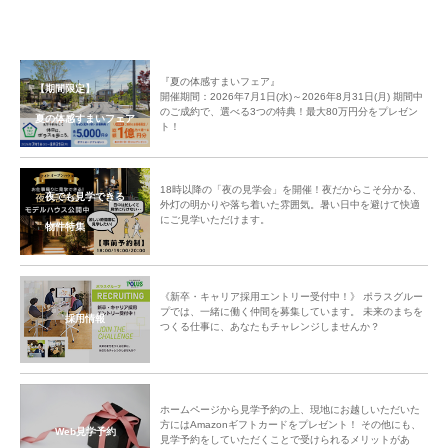
『夏の体感すまいフェア』
【期間限定】
開催期間：2026年7月1日(水)～2026年8月31日(月) 期間中
のご成約で、選べる3つの特典！最大80万円分をプレゼン
夏の体感すまいフェア
ト！
18時以降の「夜の見学会」を開催！夜だからこそ分かる、
夜でも見学できる
外灯の明かりや落ち着いた雰囲気。暑い日中を避けて快適
にご見学いただけます。
物件特集
《新卒・キャリア採用エントリー受付中！》 ポラスグルー
プでは、一緒に働く仲間を募集しています。 未来のまちを
採用情報
つくる仕事に、あなたもチャレンジしませんか？
ホームページから見学予約の上、現地にお越しいただいた
方にはAmazonギフトカードをプレゼント！ その他にも、
Web見学予約
見学予約をしていただくことで受けられるメリットがあ