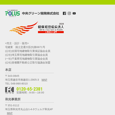
<売主・設計・販売>
宅建業 国土交通大臣(5)第6871号
(公社)全国宅地建物取引業保証協会会員
(公社)埼玉県宅地建物取引業協会会員
(一社)千葉県宅地建物取引業協会会員
(公社)首都圏不動産公正取引協議会加盟
本店
〒343-0845
埼玉県越谷市南越谷1-2905-3
MAP
TEL 048-990-8010
0120-65-2381
営業時間：9:00～18:00
和光事業所
〒351-0112
埼玉県和光市丸山台1-4-3
ヴェルデ和光4F
MAP