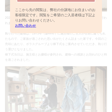
ここから先の閲覧は、弊社の分譲地にお住まいのお
客様限定です。閲覧をご希望のご入居者様は下記よ
2023年9月吉日、千葉県船橋市にて『棟下式（むねおろしき）』が執り行わ
りお問い合わせください。
れました。
お問い合わせ
執り行った建物は、1975年（築44年）に施主様のご主人が生前に建てられ
たもので、ご家族が過ごされた思い出がたくさん詰まった家です。今回のご
売却にあたり、ポラスグルーブより棟下式をご案内させていただき、執り行
う運びとなりました。
棟下式当日は、施主様とお嬢様が参列され、建物への感謝とお別れのひと時
を過ごされました。