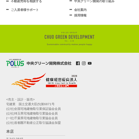
不動産売却を相談する
中央グリーン開発の取り組み
ご入居者様サポート
会社案内
採用情報
<売主・設計・販売>
宅建業 国土交通大臣(5)第6871号
(公社)全国宅地建物取引業保証協会会員
(公社)埼玉県宅地建物取引業協会会員
(一社)千葉県宅地建物取引業協会会員
(公社)首都圏不動産公正取引協議会加盟
本店
〒343-0845