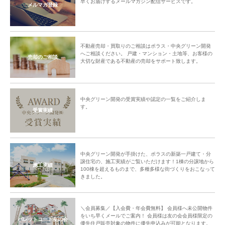
早くお届けするメールマガジン配信サービスです。
メルマガ登録
不動産売却・買取りのご相談はポラス・中央グリーン開発
へご相談ください。 戸建・マンション・土地等、お客様の
売却のご相談
大切な財産である不動産の売却をサポート致します。
中央グリーン開発の受賞実績や認定の一覧をご紹介しま
す。
受賞実績
中央グリーン開発が手掛けた、ポラスの新築一戸建て・分
譲住宅の、施工実績がご覧いただけます！1棟の分譲地から
施工実績
100棟を超えるものまで、多種多様な街づくりをおこなって
きました。
＼会員募集／【入会費・年会費無料】 会員様へ未公開物件
をいち早くメールでご案内！ 会員様は友の会会員様限定の
パレットコート友の会
優先住戸販売対象の物件に優先申込みが可能となります。