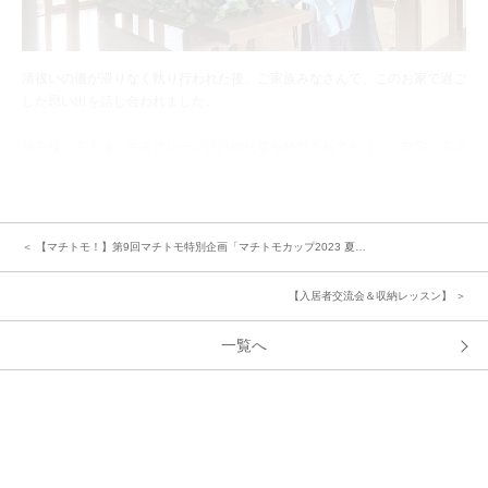
清祓いの儀が滞りなく執り行われた後、ご家族みなさんで、このお家で過ご
した思い出を話し合われました。
施主様ご主人は、生前クレーン設計の仕事を経営されており、ご自宅に工場
（こうば）を増設し、朝から晩まで仕事をされていました。多忙でしたが、
時々時間を作り海外旅行に家族を連れて行ってくれていたそうです。
また、何でも直してしまうほど器用だったため、道路の電球交換などを周辺
＜ 【マチトモ！】第9回マチトモ特別企画「マチトモカップ2023 夏…
の方から頼られたり、2011年の東日本大震災の際は自宅の屋根もご自身で
直されたそうです。
【入居者交流会＆収納レッスン】 ＞
一覧へ