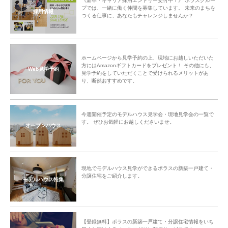
《新卒・キャリア採用エントリー受付中！》 ポラスグルー
プでは、一緒に働く仲間を募集しています。 未来のまちを
採用情報
つくる仕事に、あなたもチャレンジしませんか？
ホームページから見学予約の上、現地にお越しいただいた
方にはAmazonギフトカードをプレゼント！ その他にも、
Web見学予約
見学予約をしていただくことで受けられるメリットがあ
り、断然おすすめです。
今週開催予定のモデルハウス見学会・現地見学会の一覧で
す。 ぜひお気軽にお越しくださいませ。
オープンハウス
現地でモデルハウス見学ができるポラスの新築一戸建て・
分譲住宅をご紹介します。
モデルハウス特集
【登録無料】ポラスの新築一戸建て・分譲住宅情報をいち