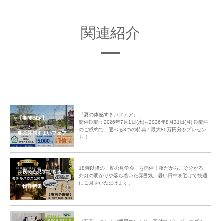
関連紹介
他にも、近所の方がよく集まっていて、そこにきていた大工さんが間仕切り
を取り払い部屋を広くしてくれたというエピソードも。
『夏の体感すまいフェア』
飾られている数々の水彩画は、施主様の趣味で書かれたもので、近くの公民
【期間限定】
開催期間：2026年7月1日(水)～2026年8月31日(月) 期間中
館でサークルとして開いていたことなど、笑顔で語られ懐かしんでいらっし
のご成約で、選べる3つの特典！最大80万円分をプレゼン
夏の体感すまいフェア
ト！
ゃいました。
ご家族みなさんで切り出した思い出深い庭木の枝は、後日色鉛筆にリメイク
18時以降の「夜の見学会」を開催！夜だからこそ分かる、
し、お施主様の手元に戻る予定です。
夜でも見学できる
外灯の明かりや落ち着いた雰囲気。暑い日中を避けて快適
中央グリーン開発では今後もこの「棟下式（むねおろしき）」を、広く業界
にご見学いただけます。
物件特集
の新しい文化として広めていくべく取り組んでいきます。