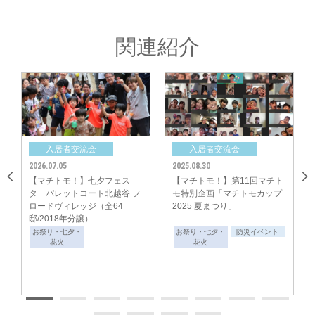
「ご入居者様間のコミュニティ形成」のサポートをしてまいります。
関連紹介
入居者交流会
入居者交流会
2026.07.05
2025.08.30
【マチトモ！】七夕フェス
【マチトモ！】第11回マチト
タ パレットコート北越谷 フ
モ特別企画「マチトモカップ
ロードヴィレッジ（全64
2025 夏まつり」
邸/2018年分譲）
お祭り・七夕・
お祭り・七夕・
防災イベント
花火
花火