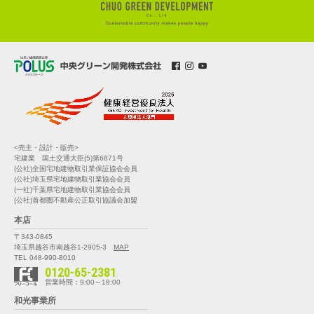
<売主・設計・販売>
宅建業 国土交通大臣(5)第6871号
(公社)全国宅地建物取引業保証協会会員
(公社)埼玉県宅地建物取引業協会会員
(一社)千葉県宅地建物取引業協会会員
(公社)首都圏不動産公正取引協議会加盟
本店
〒343-0845
埼玉県越谷市南越谷1-2905-3
MAP
TEL 048-990-8010
0120-65-2381
営業時間：9:00～18:00
和光事業所