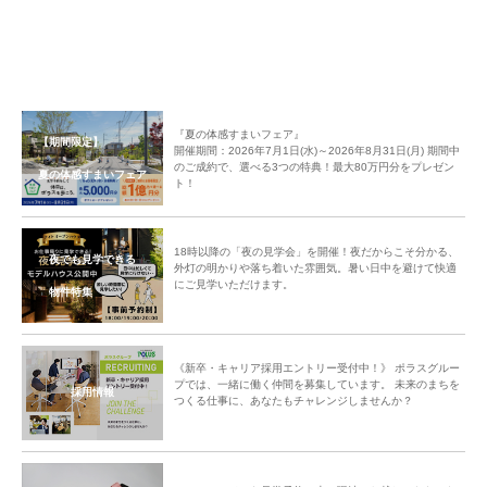
『夏の体感すまいフェア』
【期間限定】
開催期間：2026年7月1日(水)～2026年8月31日(月) 期間中
のご成約で、選べる3つの特典！最大80万円分をプレゼン
夏の体感すまいフェア
ト！
18時以降の「夜の見学会」を開催！夜だからこそ分かる、
夜でも見学できる
外灯の明かりや落ち着いた雰囲気。暑い日中を避けて快適
にご見学いただけます。
物件特集
《新卒・キャリア採用エントリー受付中！》 ポラスグルー
プでは、一緒に働く仲間を募集しています。 未来のまちを
採用情報
つくる仕事に、あなたもチャレンジしませんか？