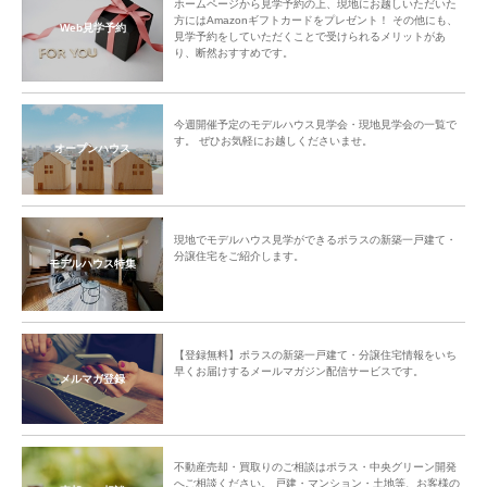
ホームページから見学予約の上、現地にお越しいただいた
方にはAmazonギフトカードをプレゼント！ その他にも、
Web見学予約
見学予約をしていただくことで受けられるメリットがあ
り、断然おすすめです。
今週開催予定のモデルハウス見学会・現地見学会の一覧で
す。 ぜひお気軽にお越しくださいませ。
オープンハウス
現地でモデルハウス見学ができるポラスの新築一戸建て・
分譲住宅をご紹介します。
モデルハウス特集
【登録無料】ポラスの新築一戸建て・分譲住宅情報をいち
早くお届けするメールマガジン配信サービスです。
メルマガ登録
不動産売却・買取りのご相談はポラス・中央グリーン開発
へご相談ください。 戸建・マンション・土地等、お客様の