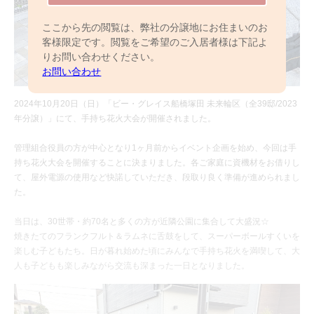
ここから先の閲覧は、弊社の分譲地にお住まいのお
客様限定です。閲覧をご希望のご入居者様は下記よ
りお問い合わせください。
お問い合わせ
2024年10月20日（日）「ビー・グレイス船橋塚田 未来輪区（全39邸/2023
年分譲）」にて、手持ち花火大会が開催されました。
管理組合役員の方が中心となり1ヶ月前からイベント企画を始め、今回は手
持ち花火大会を開催することに決まりました。各ご家庭に資機材をお借りし
て、屋外電源の使用など快諾していただき、段取り良く準備が進められまし
た。
当日は、30世帯・約70名と多くの方が近隣公園に集合して大盛況☆
焼きたてのフランクフルト＆ラムネに舌鼓をして、スーパーボールすくいを
楽しむ子どもたち。日が暮れ始めた頃にみんなで手持ち花火を満喫して、大
人も子どもも楽しみながら交流も深まった一日となりました。