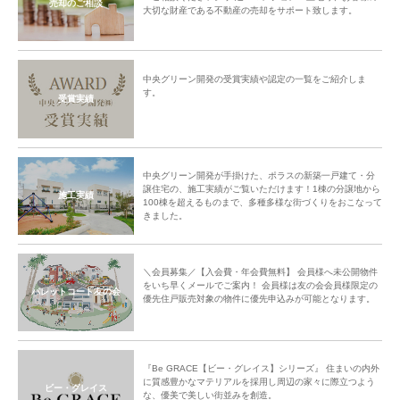
売却のご相談
大切な財産である不動産の売却をサポート致します。
中央グリーン開発の受賞実績や認定の一覧をご紹介しま
す。
受賞実績
中央グリーン開発が手掛けた、ポラスの新築一戸建て・分
譲住宅の、施工実績がご覧いただけます！1棟の分譲地から
施工実績
100棟を超えるものまで、多種多様な街づくりをおこなって
きました。
＼会員募集／【入会費・年会費無料】 会員様へ未公開物件
をいち早くメールでご案内！ 会員様は友の会会員様限定の
パレットコート友の会
優先住戸販売対象の物件に優先申込みが可能となります。
『Be GRACE【ビー・グレイス】シリーズ』 住まいの内外
に質感豊かなマテリアルを採用し周辺の家々に際立つよう
ビー・グレイス
な、優美で美しい街並みを創造。