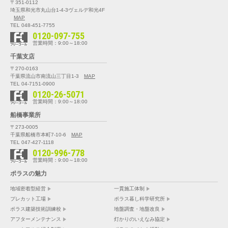
〒351-0112
埼玉県和光市丸山台1-4-3
ヴェルデ和光4F
MAP
TEL 048-451-7755
0120-097-755
営業時間：9:00～18:00
千葉支店
〒270-0163
千葉県流山市南流山三丁目1-3
MAP
TEL 04-7151-0900
0120-26-5071
営業時間：9:00～18:00
船橋事業所
〒273-0005
千葉県船橋市本町7-10-6
MAP
TEL 047-427-1118
0120-996-778
営業時間：9:00～18:00
ポラスの魅力
地域密着型経営
一貫施工体制
プレカット工場
ポラス暮し科学研究所
ポラス建築技術訓練校
地盤調査・地盤改良
アフターメンテナンス
灯かりのいえなみ協定