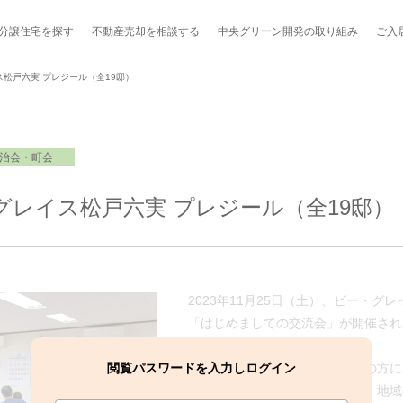
分譲住宅を探す
不動産売却を
相談する
中央グリーン開発の
取り組み
ご入
松戸六実 プレジール（全19邸）
治会・町会
ポート制度「マチトモ！®」
のポラスの分譲住宅
会社概要
新卒採用
棟下式
グレイス松戸六実 プレジール（全19邸）
らしの
のポラスの分譲住宅
スタッフ紹介
貸し会議室
職種紹介
ンシェルジュ
ファーズ応援サイト
今週のチラシ
2023年11月25日（土）、ビー・グ
地図から探す
「はじめましての交流会」が開催され
工実績を見る
閲覧パスワードを入力しログイン
当日は、お住いの地域町会役員の方に
ての説明をしていただきました。地域
スのメルマガ登録