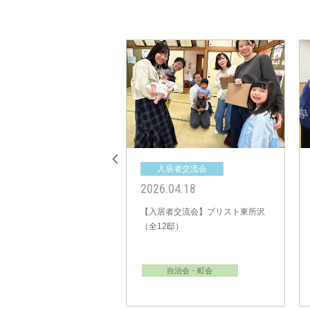
居者交流会
入居者交流会
03.02
2025.03.01
者交流会】ビー・グレイス
【入居者交流会】ビー・グレイス
 木陰の風（全19邸）
流山おおたかの森32 1st
STORY（全15邸）
自治会・町会
自治会・町会