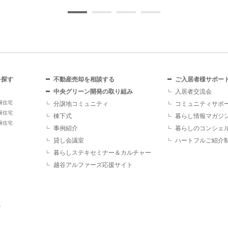
を探す
不動産売却を相談する
ご入居者様サポー
中央グリーン開発の取り組み
入居者交流会
譲住宅
分譲地コミュニティ
コミュニティサポ
譲住宅
棟下式
暮らし情報マガジ
譲住宅
事例紹介
暮らしのコンシェ
貸し会議室
ハートフルご紹介
暮らしステキセミナー＆カルチャー
越谷アルファーズ応援サイト
す