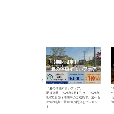
eb見学予約
オープンハウス
から見学予約の上、現地
今週開催予定のモデルハウス見学会・
だいた方にはAmazonギフ
現地見学会の一覧です。 ぜひお気軽に
レゼント！ その他にも、
お越しくださいませ。
ていただくことで受けら
があり、断然おすすめで