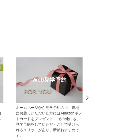
売却のご相談
受賞実
不動産売却・買取りのご相談はポラ
中央グリーン開発の受賞
ス・中央グリーン開発へご相談くださ
一覧をご紹介します。
い。 戸建・マンション・土地等、お客
様の大切な財産である不動産の売却を
サポート致します。