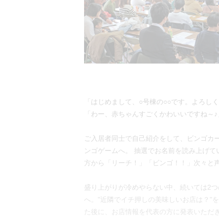
「はじめまして、○号棟の○○です。よろし
「わー、赤ちゃんすごくかわいいですね～♪
ご入居者同士で自己紹介をして、ビンゴカ
ンゴゲームへ。 抽選でお名前を読み上げて
方から「リーチ！」「ビンゴ！！」次々と
盛り上がりが冷めやらない中、続いては2
へ。"近隣でイチ押しの美味しいお店は？"
た後に、お店情報を代表の方に発表いただ