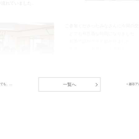
が流れていました。
ご参加くださったみなさんに今回の交
「とても有意義な時間になりました。
「対面で話ができて助かりました」
「県外からの引越しで土地勘もなかっ
中央グリーン開発㈱では、これからの
居者様間のコミュニティ形成」のサポ
一覧へ
Eでも、…
＜越谷ア