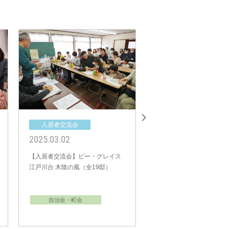
入居者交流会
入居者交流会
2023.12.03
2023.11.25
【入居者交流会】ビー・グレイス
【入居者交流会】ビー・
松戸 アクティブスタイル（全20
松戸六実 プレジール（全1
邸）
自治会・町会
自治会・町会