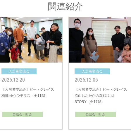
関連紹介
入居者交流会
入居者交流会
2024.09.08
2024.04.07
【入居者交流会】ブリスト上尾 ス
【入居者交流会】ブリスト新座 ミ
マイレイジ（全21邸）
ライスト（全17邸）
自治会・町会
自治会・町会
その他