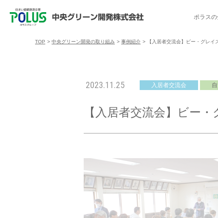
ポラスの
TOP
>
中央グリーン開発の取り組み
>
事例紹介
>
【入居者交流会】ビー・グレイス
ポラスの分譲住宅を探す
中央グリーン開発の取り組み
ご入居者様サポート
会社案内
採用情報
2023.11.25
入居者交流会
自
分譲地コミュニティ
トップメッセージ
入居者交流会
採用TOP
物件一覧
コミュニティサ
埼玉県
【入居者交流会】ビー・
暮
暮らし情報マガジン「スマイリング」
千葉県のポラスの分譲住宅
キャリア採用
事例紹介
アクセス
東京都
コ
暮らしステキセミナー＆カルチャー
ハートフルご紹介制度
今週の現地見学会
受賞実績
越谷アル
ブランドから探す
特集から探す
施
ご入居までの流れ
ポラ