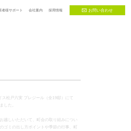
お問い合わせ
居者様
サポート
会社
案内
採用
情報
レイス松戸六実 プレジール（全19邸）にて
ました。
お越しいただいて、町会の取り組みについ
のゴミの出し方ポイントや季節の行事、町