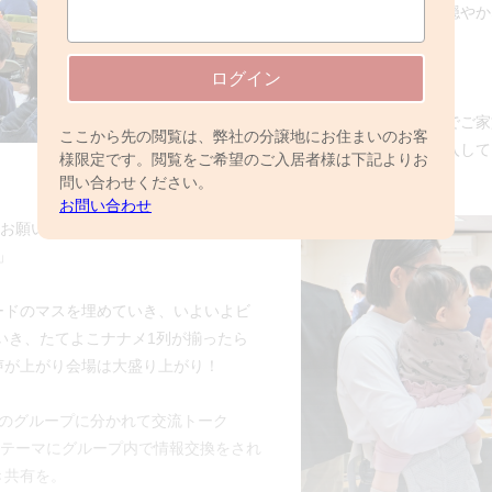
会の活動を丁寧にお話下さり、穏やか
有されました。
ログイン
続いて、交流タイムへ♪
ご参加いただいているみなさんでご家
ここから先の閲覧は、弊社の分譲地にお住まいのお客
方のお名前をビンゴのマスに記入して
様限定です。閲覧をご希望のご入居者様は下記よりお
問い合わせください。
お問い合わせ
くお願いします。」
」
ードのマスを埋めていき、いよいよビ
いき、たてよこナナメ1列が揃ったら
声が上がり会場は大盛り上がり！
つのグループに分かれて交流トーク
をテーマにグループ内で情報交換をされ
き共有を。