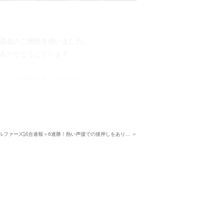
流会のご感想を伺いました。
ありがとうございます」
たので情報交換出来て良かったです」
街の成長を楽しみにしつつ、今後も「ご入
ートをしてまいります。
ルファーズ試合速報＞6連勝！熱い声援での後押しをあり… ＞