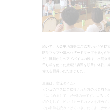
続いて、大金平消防署にご協力いただき防
防災マップや洪水ハザードマップを見なが
ど、隊員からのアドバイスの後は、水消火
干し竿を使った搬送法講習を順番に体験。
備えを習得いただきました。
最後は、交流タイム♪
ビンゴのマスにご挨拶された方のお名前を
「はじめまして、○号棟の○○です。よろし
紹介をして、ビンゴカードのマスを埋めてい
でお名前を読み上げていき、たてよこナナ