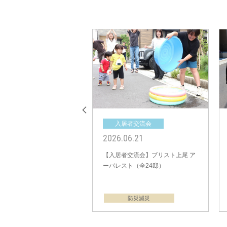
入居者交流会
入居者交流会
2023.09.10
2022.08.28
【入居者交流会】ビー・グレイス
【入居者交流会】ONE for
新松戸 ウエスト＆イースト（全15
瀬（全30邸）
邸）
防災減災
防災減災