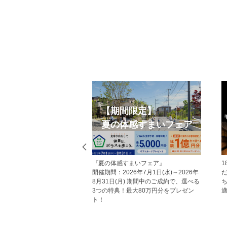
Web見学予約
オープンハウス
ームページから見学予約の上、現地
今週開催予定のモデルハウス見学会・
お越しいただいた方にはAmazonギフ
現地見学会の一覧です。 ぜひお気軽に
カードをプレゼント！ その他にも、
お越しくださいませ。
学予約をしていただくことで受けら
るメリットがあり、断然おすすめで
。