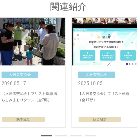
関連紹介
入居者交流会
入居者交流
2021.03.06
2020.07.12
 30@清
【入居者交流会】パレットコート
【入居者交流会
南柏 グラン・ヴィスタ （全30邸）
柏たなか エヴァー
減災ワークショップ＆交流会＠オ
邸）、安心・安
ンライン
炊き出し＠オン
植栽
植栽
防災減災
防災減