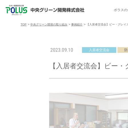
ポラスの
TOP
>
中央グリーン開発の取り組み
>
事例紹介
>
【入居者交流会】ビー・グレイス
ポラスの分譲住宅を探す
中央グリーン開発の取り組み
ご入居者様サポート
会社案内
採用情報
2023.09.10
入居者交流会
防
分譲地コミュニティ
トップメッセージ
入居者交流会
採用TOP
物件一覧
コミュニティサ
埼玉県
【入居者交流会】ビー・
暮
暮らし情報マガジン「スマイリング」
千葉県のポラスの分譲住宅
キャリア採用
事例紹介
アクセス
東京都
コ
暮らしステキセミナー＆カルチャー
ハートフルご紹介制度
今週の現地見学会
受賞実績
越谷アル
ブランドから探す
特集から探す
施
ご入居までの流れ
ポラ