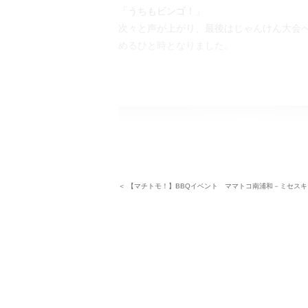
「うちもビンゴ！」
次々と声が上がり、最後はじゃんけん大会
めるひと時となりました。
＜ 【マチトモ！】BBQイベント ママトコ南浦和－ミセスキ