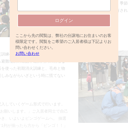
ての説明をしていただきました。季節
ご参加されたみなさんで情報共有され
ログイン
ここから先の閲覧は、弊社の分譲地にお住まいのお客
様限定です。閲覧をご希望のご入居者様は下記よりお
問い合わせください。
お問い合わせ
災訓練へ。
ら避難場所の確認や近隣河川の情報な
器を使った初期消火訓練と、毛布と物
楽しみながらいざという時に慌てない
記入していくゲーム形式で行います。
くお願いします。」ご入居者同士で自己
き、いよいよビンゴゲームへ。 抽選
メ1列が揃ったら方から「ビンゴ！！」