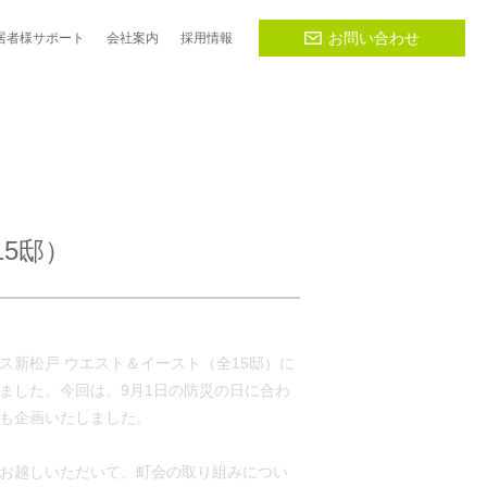
お問い合わせ
居者様
サポート
会社
案内
採用
情報
5邸）
イス新松戸 ウエスト＆イースト（全15邸）に
ました。今回は、9月1日の防災の日に合わ
も企画いたしました。
お越しいただいて、町会の取り組みについ