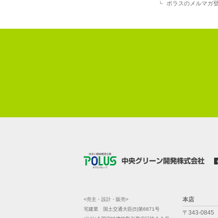
ポラスのメルマガ
本店
<売主・設計・販売>
宅建業 国土交通大臣(5)第6871号
〒343-0845