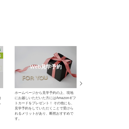
録
売却のご相談
一戸建て・
不動産売却・買取りのご相談はポラ
中央グリーン開
届けするメ
ス・中央グリーン開発へご相談くださ
一覧をご紹介し
です。
い。 戸建・マンション・土地等、お客
様の大切な財産である不動産の売却を
サポート致します。