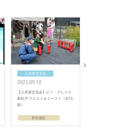
会
入居者交流会
入
2019.11.03
2019
】パレットコート
【入居者交流会】ログリーひばり
【入居
シティ （全150
ヶ丘（全10邸）
北越谷
全につながる減災
ライン交流会
防災減災
災