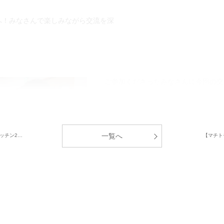
へ！みなさんで楽しみながら交流を深
ご参加くださったみなさんに今回の交
「近隣の方との交流することが出来て
「様々な機会をいただき、ありがとう
中央グリーン開発㈱では、これからの
一覧へ
ッチン2…
【マチト
居者様間のコミュニティ形成」のサポ