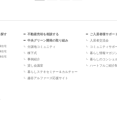
を探す
不動産売却を相談する
ご入居者様サポー
中央グリーン開発の取り組み
入居者交流会
譲住宅
分譲地コミュニティ
コミュニティサポ
譲住宅
棟下式
暮らし情報マガジ
譲住宅
事例紹介
暮らしのコンシェ
貸し会議室
ハートフルご紹介
暮らしステキセミナー＆カルチャー
越谷アルファーズ応援サイト
す