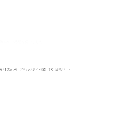
流会のご感想を伺いました。
良かった」
ございました」
街の成長を楽しみにしつつ、今後も「ご入
モ！】夏まつり ブリックステイト朝霞・本町（全7邸/2… ＞
ートをしてまいります。