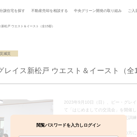
分譲住宅を探す
不動産売却を
相談する
中央グリーン開発の
取り組み
ご入
新松戸 ウエスト＆イースト（全15邸）
災減災
ポート制度「マチトモ！®」
のポラスの分譲住宅
会社概要
新卒採用
棟下式
グレイス新松戸 ウエスト＆イースト（全1
らしの
のポラスの分譲住宅
スタッフ紹介
貸し会議室
職種紹介
ンシェルジュ
ファーズ応援サイト
今週のチラシ
2023年9月10日（日）、ビー・グレ
地図から探す
て「はじめましての交流会」を開催し
せ、地域の消防署と連携した防災訓練
工実績を見る
閲覧パスワードを入力しログイン
当日は、お住いの地域町会役員の方に
スのメルマガ登録