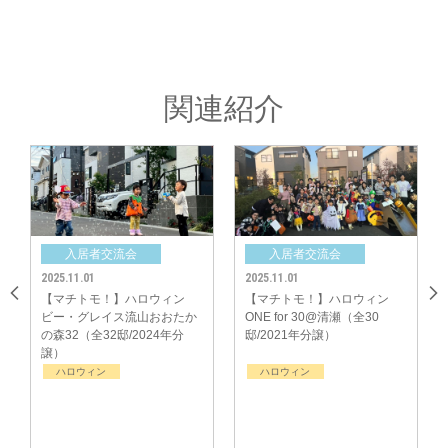
《イベントを企画、参加されたみなさんのお声・ご感想》
「不参加だった世帯にも、マチトモ！サポートで用意したお菓子をお配りし
て、喜んで頂けたので良かったです。参加した方も不参加だった方も、また
次回催し物をやりたいねという話題になりました。」
関連紹介
「今回初めてマチトモ！サポートを利用して親睦会をやろうと思い、仲の良
いママに声をかけました。何度か打ち合わせをしたり、ゲームを作ったり、
お菓子や飲み物を仕分けたり♪みんなで準備しながら、当日を楽しみに過ご
しました。」
入居者交流会
入居者交流会
2025.11.01
2025.11.01
【マチトモ！】ハロウィン
【マチトモ！】ハロウィン
ビー・グレイス流山おおたか
ONE for 30@清瀬（全30
の森32（全32邸/2024年分
邸/2021年分譲）
譲）
ハロウィン
ハロウィン