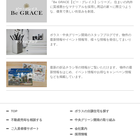
『Be GRACE【ビー・グレイス】シリーズ』 住まいの内外
に質感豊かなマテリアルを採用し周辺の家々に際立つよう
ビー・グレイス
な、優美で美しい街並みを創造。
ポラス・中央グリーン開発のスタッフブログです。物件の
最新情報やイベント情報等、様々な情報を発信してまいり
ポラスのブログ
ます。
最新の折込チラシ等の情報がご覧いただけます。 物件の最
新情報をはじめ、イベント情報やお得なキャンペーン情報
今週のチラシ
などを掲載しています。
TOP
ポラスの分譲住宅を探す
不動産売却を相談する
中央グリーン開発の取り組み
ご入居者様サポート
会社案内
採用情報