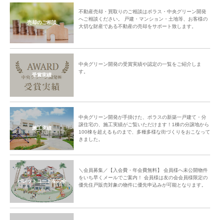
不動産売却・買取りのご相談はポラス・中央グリーン開発
へご相談ください。 戸建・マンション・土地等、お客様の
売却のご相談
大切な財産である不動産の売却をサポート致します。
中央グリーン開発の受賞実績や認定の一覧をご紹介しま
す。
受賞実績
中央グリーン開発が手掛けた、ポラスの新築一戸建て・分
譲住宅の、施工実績がご覧いただけます！1棟の分譲地から
施工実績
100棟を超えるものまで、多種多様な街づくりをおこなって
きました。
＼会員募集／【入会費・年会費無料】 会員様へ未公開物件
をいち早くメールでご案内！ 会員様は友の会会員様限定の
パレットコート友の会
優先住戸販売対象の物件に優先申込みが可能となります。