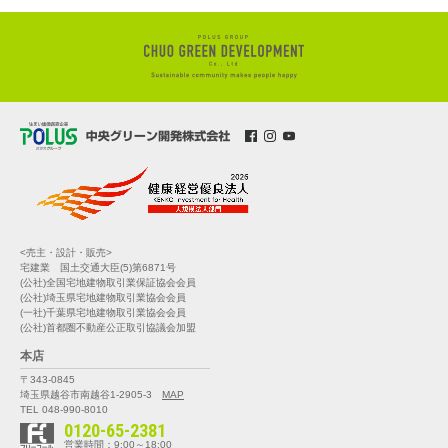
<売主・設計・販売>
宅建業 国土交通大臣(5)第6871号
(公社)全国宅地建物取引業保証協会会員
(公社)埼玉県宅地建物取引業協会会員
(一社)千葉県宅地建物取引業協会会員
(公社)首都圏不動産公正取引協議会加盟
本店
〒343-0845
埼玉県越谷市南越谷1-2905-3
MAP
TEL 048-990-8010
0120-65-2381
営業時間：9:00～18:00