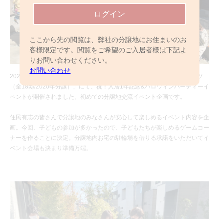
ログイン
ここから先の閲覧は、弊社の分譲地にお住まいのお
客様限定です。閲覧をご希望のご入居者様は下記よ
りお問い合わせください。
お問い合わせ
2021年10月30日（土）「パレットコート流山おおたかの森 フラグメンツ
（全18邸/2020年分譲）」にて、祝！入居1年記念&ハロウィンパーティーイ
ベントが開催されました。初めての分譲地交流イベント企画です。
住民有志の皆さんで分譲地のみなさんが安心して楽しめるイベント内容を企
画。今回、子どもの参加が多かったので、子どもたちが楽しめるゲームコー
ナーを作ることに決定。分譲地内お宅の駐輪場を借りる承諾をいただいてイ
ベント会場も決まり準備万端。