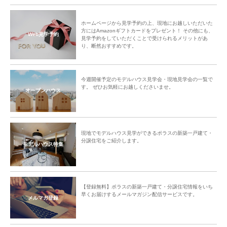
ホームページから見学予約の上、現地にお越しいただいた
方にはAmazonギフトカードをプレゼント！ その他にも、
Web見学予約
見学予約をしていただくことで受けられるメリットがあ
り、断然おすすめです。
今週開催予定のモデルハウス見学会・現地見学会の一覧で
す。 ぜひお気軽にお越しくださいませ。
オープンハウス
現地でモデルハウス見学ができるポラスの新築一戸建て・
分譲住宅をご紹介します。
モデルハウス特集
【登録無料】ポラスの新築一戸建て・分譲住宅情報をいち
早くお届けするメールマガジン配信サービスです。
メルマガ登録