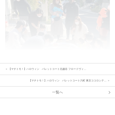
＜ 【マチトモ！】ハロウィン パレットコート北越谷 フロードヴィ…
【マチトモ！】ハロウィン パレットコート六町 東京ココロシテ… ＞
いよいよイベントスタートです！
それぞれにハロウィンの仮装をして集まる可愛い子どもたち。自己紹介をし
一覧へ
てごあいさつに続き全員で集合写真を撮りました。
ゲームコーナーに集まって、お菓子のつかみどり＆ボール入れ＆輪投げをし
て楽しむ子どもたち♪大人は用意したお菓子や飲み物を飲みながら自由にお
話して交流タイム。育児トークなどで盛り上がりました。