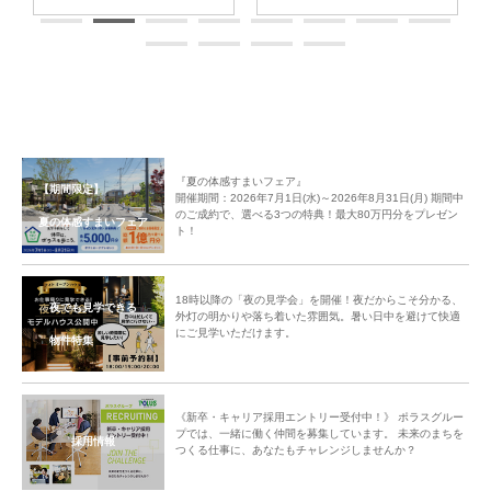
『夏の体感すまいフェア』
【期間限定】
開催期間：2026年7月1日(水)～2026年8月31日(月) 期間中
のご成約で、選べる3つの特典！最大80万円分をプレゼン
夏の体感すまいフェア
ト！
中央グリーン開発㈱では、これからの街の成長を楽しみにしつつ、今後も
「ご入居者様間のコミュニティ形成」のサポートをしてまいります。
18時以降の「夜の見学会」を開催！夜だからこそ分かる、
夜でも見学できる
外灯の明かりや落ち着いた雰囲気。暑い日中を避けて快適
にご見学いただけます。
物件特集
《新卒・キャリア採用エントリー受付中！》 ポラスグルー
プでは、一緒に働く仲間を募集しています。 未来のまちを
採用情報
つくる仕事に、あなたもチャレンジしませんか？