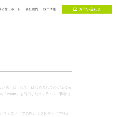
お問い合わせ
居者様
サポート
会社
案内
採用
情報
ッシェン東川口」にて、はじめましての交流会＆
ル「zoom」を活用したオンラインで開催さ
か？」スタッフの問いにＯＫマークで答え