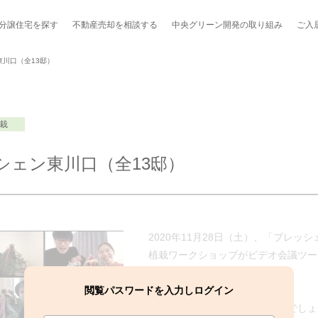
分譲住宅を探す
不動産売却を
相談する
中央グリーン開発の
取り組み
ご入
川口（全13邸）
栽
ポート制度「マチトモ！®」
のポラスの分譲住宅
会社概要
新卒採用
棟下式
シェン東川口（全13邸）
らしの
のポラスの分譲住宅
スタッフ紹介
貸し会議室
職種紹介
ンシェルジュ
ファーズ応援サイト
今週のチラシ
2020年11月28日（土）、「ブレ
地図から探す
植栽ワークショップがビデオ会議ツー
れました。
工実績を見る
閲覧パスワードを入力しログイン
「みなさーん、準備はよろしいでしょ
スのメルマガ登録