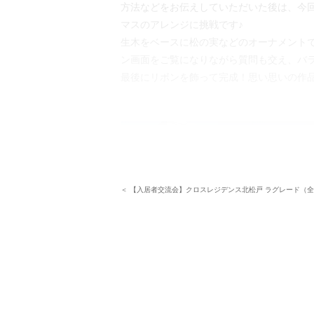
方法などをお伝えしていただいた後は、今
マスのアレンジに挑戦です♪
生木をベースに松の実などのオーナメント
ン画面をご覧になりながら質問も交え、バ
最後にリボンを飾って完成！思い思いの作
＜ 【入居者交流会】クロスレジデンス北松戸 ラグレード（全