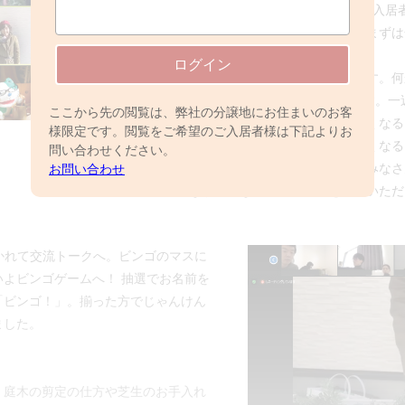
てくれる元気キッズくん♪早速ご入居
というゲーム形式で行います。まずは
ログイン
「地元の小・中学校を出ています。何
「はじめまして、○号棟の○○です。
ここから先の閲覧は、弊社の分譲地にお住まいのお客
ゃんがいるのでこれから騒がしくなる
様限定です。閲覧をご希望のご入居者様は下記よりお
「我が家は大人ばかり、騒がしくなる
問い合わせください。
お名前、ご家族紹介、分譲地のみなさ
お問い合わせ
ながらみなさんでご挨拶をしていただ
かれて交流トークへ。ビンゴのマスに
よビンゴゲームへ！ 抽選でお名前を
「ビンゴ！」。揃った方でじゃんけん
ました。
。庭木の剪定の仕方や芝生のお手入れ