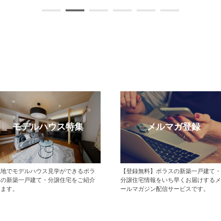
受賞実績
施工
ポラ
中央グリーン開発の受賞実績や認定の
中央グリーン開発が
くださ
一覧をご紹介します。
の新築一戸建て・分
等、お客
績がご覧いただけま
売却を
ら100棟を超える
街づくりをおこなっ