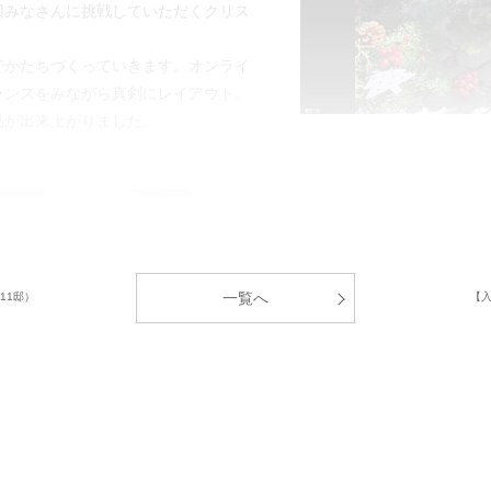
回みなさんに挑戦していただくクリス
でかたちづくっていきます。オンライ
ランスをみながら真剣にレイアウト。
品が出来上がりました。
最後にみなさん集まって出来上がった
ショップと交流を深めるひと時となり
みなさんに今回の交流会後のご感想を
一覧へ
11邸）
【
「普段なかなか交流することができな
ったです。」
「今後の交流をとりやすくなるきっか
中央グリーン開発㈱では、これからの
居者様間のコミュニティ形成」のサポ