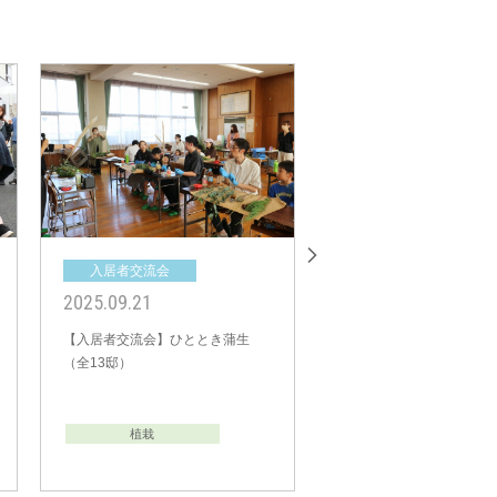
入居者交流会
入居者交
2025.04.13
2025.03.2
スト東浦和
【入居者交流会】ブリスト北越谷
【入居者交流
邸）
四季彩の窓 ～華～（全15邸）
新八柱 40プ
植栽
植