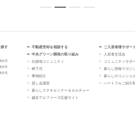
を探す
不動産売却を相談する
ご入居者様サポー
中央グリーン開発の取り組み
入居者交流会
譲住宅
分譲地コミュニティ
コミュニティサポ
譲住宅
棟下式
暮らし情報マガジ
譲住宅
事例紹介
暮らしのコンシェ
貸し会議室
ハートフルご紹介
暮らしステキセミナー＆カルチャー
越谷アルファーズ応援サイト
す