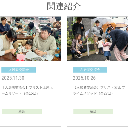
関連紹介
入居者交流会
入居者交流会
2025.09.21
2025.04.20
プ
【入居者交流会】ひととき蒲生
【入居者交流会】ブリ
（全13邸）
グランスケープ（全17
植栽
植栽