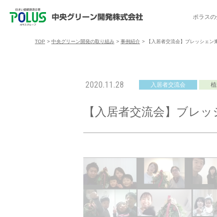
ポラスの
TOP
>
中央グリーン開発の取り組み
>
事例紹介
>
【入居者交流会】ブレッシェン東
ポラスの分譲住宅を探す
中央グリーン開発の取り組み
ご入居者様サポート
会社案内
採用情報
2020.11.28
入居者交流会
植
分譲地コミュニティ
トップメッセージ
入居者交流会
採用TOP
物件一覧
コミュニティサ
埼玉県
【入居者交流会】ブレッ
暮
暮らし情報マガジン「スマイリング」
千葉県のポラスの分譲住宅
キャリア採用
事例紹介
アクセス
東京都
コ
暮らしステキセミナー＆カルチャー
ハートフルご紹介制度
今週の現地見学会
受賞実績
越谷アル
ブランドから探す
特集から探す
施
ご入居までの流れ
ポラ