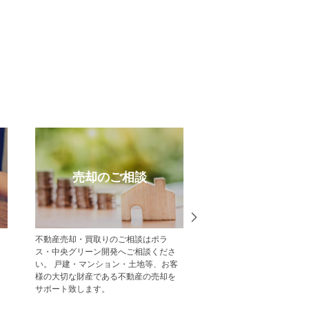
実績
パレットコート友の会
手掛けた、ポラス
＼会員募集／【入会費・年会費無料】
『Be 
譲住宅の、施工実
会員様へ未公開物件をいち早くメール
ーズ』 
す！1棟の分譲地か
でご案内！ 会員様は友の会会員様限定
リアル
ものまで、多種多様な
の優先住戸販売対象の物件に優先申込
うな、
てきました。
みが可能となります。