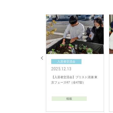
入居者交流会
入居者交流会
2025.11.30
2025.10.26
【入居者交流会】ブリスト上尾 カ
【入居者交流会】ブリスト宮原 
ームリゾート（全15邸）
ライムメソッド（全27邸）
植栽
植栽