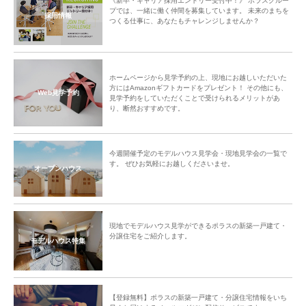
《新卒・キャリア採用エントリー受付中！》 ポラスグルー
プでは、一緒に働く仲間を募集しています。 未来のまちを
採用情報
つくる仕事に、あなたもチャレンジしませんか？
最後は、みなさん集まって出来上がったアレンジと一緒に記念撮影。庭木の
お手入れプチレクチャーもあり、楽しいワークショップと交流を深めるひと
ホームページから見学予約の上、現地にお越しいただいた
方にはAmazonギフトカードをプレゼント！ その他にも、
時となりました。
Web見学予約
見学予約をしていただくことで受けられるメリットがあ
り、断然おすすめです。
みなさんに今回のオンライン交流会のご感想を伺いました。
「いきなり対面より良いかと思いました。」
「もう少し時間が欲しかったが楽しくできました。」
今週開催予定のモデルハウス見学会・現地見学会の一覧で
「マチトモ！サポートを利用して交流イベントを開催したいです！」
す。 ぜひお気軽にお越しくださいませ。
オープンハウス
中央グリーン開発㈱では、これからの街の成長を楽しみにしつつ、今後も
「ご入居者様間のコミュニティ形成」のサポートをしてまいります。
現地でモデルハウス見学ができるポラスの新築一戸建て・
分譲住宅をご紹介します。
モデルハウス特集
【登録無料】ポラスの新築一戸建て・分譲住宅情報をいち