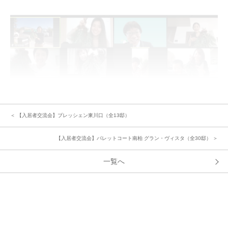
＜ 【入居者交流会】ブレッシェン東川口（全13邸）
続いてZOOMの小部屋機能でグループに分かれて交流トーク～♪ビンゴのマ
スに交流した方のお名前を記入していきます。
【入居者交流会】パレットコート南柏 グラン・ヴィスタ（全30邸） ＞
自己紹介の他に「分譲地の皆さんで一緒にしたいこと」についても話し合っ
ていただきました。ハロウィン、ＢＢＱ、 今後が楽しみになるような案が
一覧へ
挙がっていました。
いよいよビンゴゲームへ！ プレゼントの紹介にワクワク。抽選でお名前を
読み上げていき、たてよこナナメ1列が揃ったら「ビンゴ！！」。続々と出
るリーチ！ビンゴ！の声で盛り上がります。楽しいひと時と交流を深められ
ました。