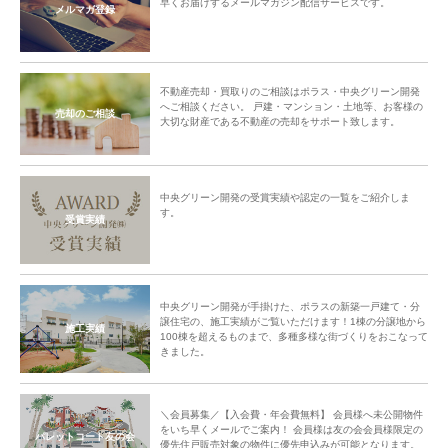
早くお届けするメールマガジン配信サービスです。
メルマガ登録
不動産売却・買取りのご相談はポラス・中央グリーン開発
へご相談ください。 戸建・マンション・土地等、お客様の
売却のご相談
大切な財産である不動産の売却をサポート致します。
中央グリーン開発の受賞実績や認定の一覧をご紹介しま
す。
受賞実績
中央グリーン開発が手掛けた、ポラスの新築一戸建て・分
譲住宅の、施工実績がご覧いただけます！1棟の分譲地から
施工実績
100棟を超えるものまで、多種多様な街づくりをおこなって
きました。
＼会員募集／【入会費・年会費無料】 会員様へ未公開物件
をいち早くメールでご案内！ 会員様は友の会会員様限定の
パレットコート友の会
優先住戸販売対象の物件に優先申込みが可能となります。