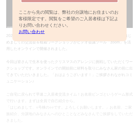
ここから先の閲覧は、弊社の分譲地にお住まいのお
客様限定です。閲覧をご希望のご入居者様は下記よ
りお問い合わせください。
お問い合わせ
2020年11月21日（土）、「ラグレード流山セントラルパーク」にて、はじ
めましての交流会＆植栽ワークショップがビデオ会議ツール「zoom」を活
用したオンラインで開催されました。
今回は皆さんで生木を使ったクリスマスのアレンジに挑戦していただくワー
クショップです。オンラインでの開始前に材料を取りにみなさん家の前に出
てきていただいきました。「おはようございます！」ご挨拶されながれコミ
ュニケーション♪
ご自宅に戻られて早速ご入居者交流タイム！お名前ビンゴというゲーム形式
で行います。まずは全員で自己紹介から。
「はじめまして、○号棟の○○です。よろしくお願いします。」お名前、ご家
族紹介、分譲地のみなさんへのひとことなどみなさんでご挨拶をしていただ
きました。