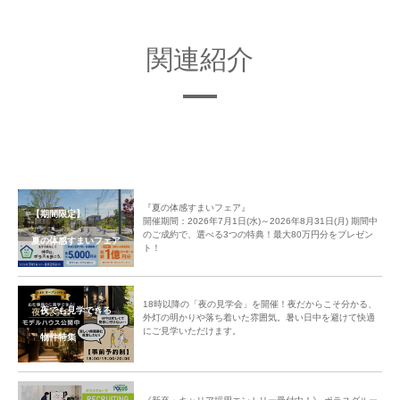
交流タイムの後は今回みなさんに挑戦していただく生木を使ったクリスマス
のアレンジへ。フラワーアレンジやガーデニングのプロによるレクチャーに
関連紹介
みなさん注目。
「それでは、みなさんも一緒にアレンジしていきましょう！」
お配りしたレジュメもご覧になりながらクリスマスアレンジに挑戦！途中で
わかないところは質問をするなど、みなさん真剣に作成され思い思いの作品
が出来上がりました。
『夏の体感すまいフェア』
【期間限定】
開催期間：2026年7月1日(水)～2026年8月31日(月) 期間中
のご成約で、選べる3つの特典！最大80万円分をプレゼン
夏の体感すまいフェア
ト！
18時以降の「夜の見学会」を開催！夜だからこそ分かる、
夜でも見学できる
外灯の明かりや落ち着いた雰囲気。暑い日中を避けて快適
にご見学いただけます。
物件特集