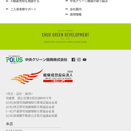
不動産売却を相談する
中央グリーン開発の取り組み
ご入居者様サポート
会社案内
採用情報
<売主・設計・販売>
宅建業 国土交通大臣(5)第6871号
(公社)全国宅地建物取引業保証協会会員
(公社)埼玉県宅地建物取引業協会会員
(一社)千葉県宅地建物取引業協会会員
(公社)首都圏不動産公正取引協議会加盟
本店
〒343-0845