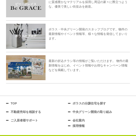
に質感豊かなマテリアルを採用し周辺の家々に際立つよう
ビー・グレイス
な、優美で美しい街並みを創造。
ポラス・中央グリーン開発のスタッフブログです。物件の
最新情報やイベント情報等、様々な情報を発信してまいり
ポラスのブログ
ます。
最新の折込チラシ等の情報がご覧いただけます。 物件の最
新情報をはじめ、イベント情報やお得なキャンペーン情報
今週のチラシ
などを掲載しています。
TOP
ポラスの分譲住宅を探す
不動産売却を相談する
中央グリーン開発の取り組み
ご入居者様サポート
会社案内
採用情報