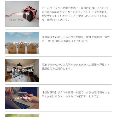
ホームページから見学予約の上、現地にお越しいただいた
方にはAmazonギフトカードをプレゼント！ その他にも、
Web見学予約
見学予約をしていただくことで受けられるメリットがあ
り、断然おすすめです。
今週開催予定のモデルハウス見学会・現地見学会の一覧で
す。 ぜひお気軽にお越しくださいませ。
オープンハウス
現地でモデルハウス見学ができるポラスの新築一戸建て・
分譲住宅をご紹介します。
モデルハウス特集
【登録無料】ポラスの新築一戸建て・分譲住宅情報をいち
早くお届けするメールマガジン配信サービスです。
メルマガ登録