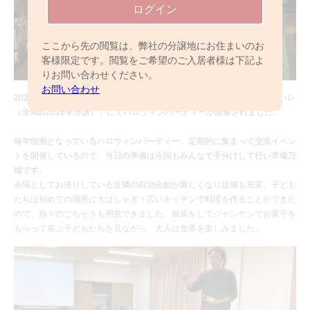
ログイン
ここから先の閲覧は、弊社の分譲地にお住まいのお
客様限定です。閲覧をご希望のご入居者様は下記よ
りお問い合わせください。
お問い合わせ
2020年10月24日（土）、「パレットコート流山おおたかの森 アロハ・ハレ
（全9邸/2016年分譲）」にてハロウィンパーティーが開催されました。
毎年恒例となっているハロウィンパーティー。定期的に集まって交流イベン
トを開催しているので、当日の準備は今回もみんなで手分けして行い準備万
端です。
会場としてお借りしている近隣の自治会館が新しくなり設備も充実。子ども
たちは初めての場所に大はしゃぎ！広いキッチンで料理を作ることができた
ので、熱々のごちそうも用意できました。仮装をしてジャンケンでお菓子を
もらって喜ぶ子どもたちを見ながら、大人は食事を楽しみました。