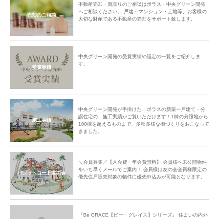
不動産売却・買取りのご相談はポラス・中央グリーン開発
へご相談ください。 戸建・マンション・土地等、お客様の
売却のご相談
大切な財産である不動産の売却をサポート致します。
中央グリーン開発の受賞実績や認定の一覧をご紹介しま
す。
受賞実績
中央グリーン開発が手掛けた、ポラスの新築一戸建て・分
譲住宅の、施工実績がご覧いただけます！1棟の分譲地から
施工実績
100棟を超えるものまで、多種多様な街づくりをおこなって
きました。
＼会員募集／【入会費・年会費無料】 会員様へ未公開物件
をいち早くメールでご案内！ 会員様は友の会会員様限定の
パレットコート友の会
優先住戸販売対象の物件に優先申込みが可能となります。
『Be GRACE【ビー・グレイス】シリーズ』 住まいの内外