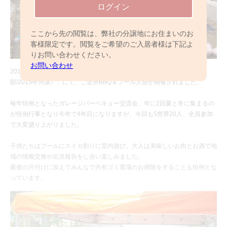
ログイン
ここから先の閲覧は、弊社の分譲地にお住まいのお
客様限定です。閲覧をご希望のご入居者様は下記よ
りお問い合わせください。
お問い合わせ
2019年7月28日（日）、「クロスレジデンス流山おおたかの森（全5
邸/2015年分譲）」にて、ご近所BBQ＆プール大会が開催されました。
毎年恒例となったガレージバーベキュー交流会。年に2回夏と冬に集まるの
が恒例行事となり今年で4年目になりますが、今回も5世帯20人、全員参加
で大変盛り上がりました。
子供たちはプールにスイカ割りに室内遊び。大人は美味しいお肉とお酒で地
域の情報交換や近況報告をし合い楽しみました。
最後の片付けに加えてみんなで共有ゴミ置場のお掃除をすることも恒例とな
っています。