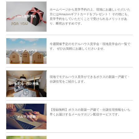
ホームページから見学予約の上、現地にお越しいただいた
方にはAmazonギフトカードをプレゼント！ その他にも、
Web見学予約
見学予約をしていただくことで受けられるメリットがあ
り、断然おすすめです。
今週開催予定のモデルハウス見学会・現地見学会の一覧で
す。 ぜひお気軽にお越しくださいませ。
オープンハウス
現地でモデルハウス見学ができるポラスの新築一戸建て・
分譲住宅をご紹介します。
モデルハウス特集
【登録無料】ポラスの新築一戸建て・分譲住宅情報をいち
早くお届けするメールマガジン配信サービスです。
メルマガ登録