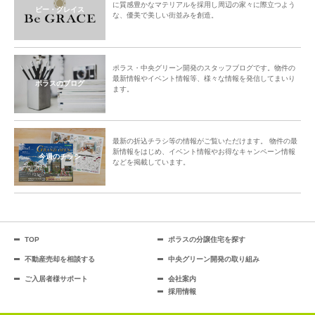
に質感豊かなマテリアルを採用し周辺の家々に際立つよう
ビー・グレイス
な、優美で美しい街並みを創造。
ポラス・中央グリーン開発のスタッフブログです。物件の
最新情報やイベント情報等、様々な情報を発信してまいり
ポラスのブログ
ます。
最新の折込チラシ等の情報がご覧いただけます。 物件の最
新情報をはじめ、イベント情報やお得なキャンペーン情報
今週のチラシ
などを掲載しています。
TOP
ポラスの分譲住宅を探す
不動産売却を相談する
中央グリーン開発の取り組み
ご入居者様サポート
会社案内
採用情報