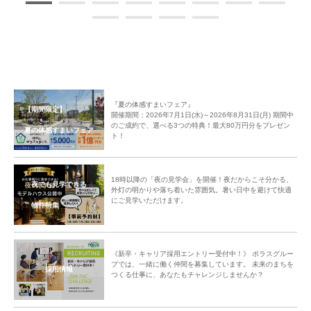
る点も助かりました。」
「今年はハイスペックなBBQコンロやオシャレなイスやテーブルなどが揃
い年々豪華なBBQになってきています。そのあたりもみんなで話す話題の
一つになり盛り上がりました！」
『「マチトモ！」を利用して集まってみませんか？』の一言がとても素敵な
ご近所付き合いに繋がりましたよ。
『夏の体感すまいフェア』
中央グリーン開発㈱では、これからの街の成長を楽しみにしつつ、今後も
【期間限定】
開催期間：2026年7月1日(水)～2026年8月31日(月) 期間中
「ご入居者様間のコミュニティ形成」のサポートをしてまいります
のご成約で、選べる3つの特典！最大80万円分をプレゼン
夏の体感すまいフェア
ト！
18時以降の「夜の見学会」を開催！夜だからこそ分かる、
夜でも見学できる
外灯の明かりや落ち着いた雰囲気。暑い日中を避けて快適
にご見学いただけます。
物件特集
《新卒・キャリア採用エントリー受付中！》 ポラスグルー
プでは、一緒に働く仲間を募集しています。 未来のまちを
採用情報
つくる仕事に、あなたもチャレンジしませんか？