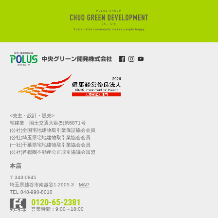
<売主・設計・販売>
宅建業 国土交通大臣(5)第6871号
(公社)全国宅地建物取引業保証協会会員
(公社)埼玉県宅地建物取引業協会会員
(一社)千葉県宅地建物取引業協会会員
(公社)首都圏不動産公正取引協議会加盟
本店
〒343-0845
埼玉県越谷市南越谷1-2905-3
MAP
TEL 048-990-8010
0120-65-2381
営業時間：9:00～18:00