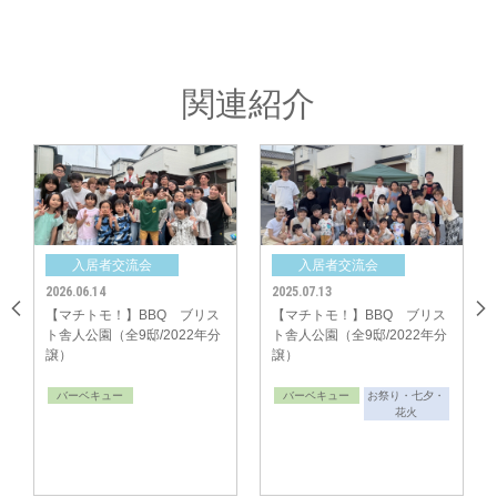
り、奥さんたちは保育園情報・幼稚園情報・小学校情報を交換しながら子育
ての近況報告ができるのが嬉しいです。」
関連紹介
入居者交流会
入居者交流会
2026.06.14
2025.07.13
2024
【マチトモ！】BBQ ブリス
【マチトモ！】BBQ ブリス
【
ト舎人公園（全9邸/2022年分
ト舎人公園（全9邸/2022年分
ト
譲）
譲）
ロハ
譲
バーベキュー
バーベキュー
お祭り・七夕・
バ
花火
《イベントを企画された方のご感想》
「皆さん慣れてきて準備の段階からリラックスしてコミュニケーションが取
れています。」
「分譲地で行えるからこそ、それぞれが協力的に必要なものを持参してくれ