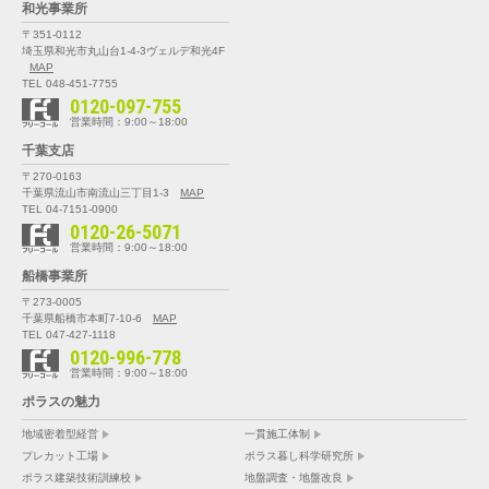
和光事業所
〒351-0112
埼玉県和光市丸山台1-4-3
ヴェルデ和光4F
MAP
TEL 048-451-7755
0120-097-755
営業時間：9:00～18:00
千葉支店
〒270-0163
千葉県流山市南流山三丁目1-3
MAP
TEL 04-7151-0900
0120-26-5071
営業時間：9:00～18:00
船橋事業所
〒273-0005
千葉県船橋市本町7-10-6
MAP
TEL 047-427-1118
0120-996-778
営業時間：9:00～18:00
ポラスの魅力
地域密着型経営
一貫施工体制
プレカット工場
ポラス暮し科学研究所
ポラス建築技術訓練校
地盤調査・地盤改良