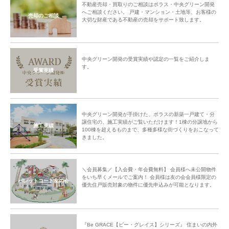
不動産売却・買取りのご相談はポラス・中央グリーン開発
へご相談ください。 戸建・マンション・土地等、お客様の
売却のご相談
大切な財産である不動産の売却をサポート致します。
中央グリーン開発の受賞実績や認定の一覧をご紹介しま
す。
受賞実績
中央グリーン開発が手掛けた、ポラスの新築一戸建て・分
譲住宅の、施工実績がご覧いただけます！1棟の分譲地から
施工実績
100棟を超えるものまで、多種多様な街づくりをおこなって
きました。
＼会員募集／【入会費・年会費無料】 会員様へ未公開物件
をいち早くメールでご案内！ 会員様は友の会会員様限定の
パレットコート友の会
優先住戸販売対象の物件に優先申込みが可能となります。
『Be GRACE【ビー・グレイス】シリーズ』 住まいの内外