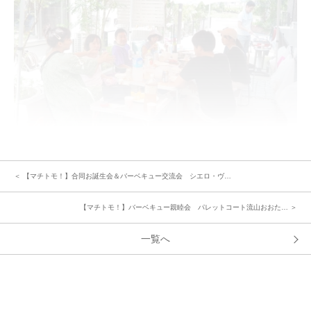
4回目になる恒例のBBQなので、子どもたちはこの日をお祭りのように楽し
みにしてきました。
＜ 【マチトモ！】合同お誕生会＆バーベキュー交流会 シエロ・ヴ…
また、大人たちもそれぞれがこの日のために使える道具を持参してくれて慣
れた様子で段取りよく準備をしてくださり、リラックスした雰囲気でお喋り
【マチトモ！】バーベキュー親睦会 パレットコート流山おおた… ＞
を楽しむことができました。
一覧へ
《参加された方のお声、ご感想》
「学年も幼稚園も保育園も学校も違う子供たちですが、この企画で久しぶり
に顔を合わせるといつも遊んでるように仲良く楽しんで遊べていて見ていて
微笑ましくなります。年々見れるそれぞれの成長も楽しみの1つです！」
「普段なかなか顔を合わせないご主人たちも地域の情報交換で盛り上がった