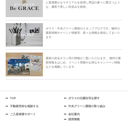
に質感豊かなマテリアルを採用し周辺の家々に際立つよう
ビー・グレイス
な、優美で美しい街並みを創造。
ポラス・中央グリーン開発のスタッフブログです。物件の
最新情報やイベント情報等、様々な情報を発信してまいり
ポラスのブログ
ます。
最新の折込チラシ等の情報がご覧いただけます。 物件の最
新情報をはじめ、イベント情報やお得なキャンペーン情報
今週のチラシ
などを掲載しています。
TOP
ポラスの分譲住宅を探す
不動産売却を相談する
中央グリーン開発の取り組み
ご入居者様サポート
会社案内
採用情報