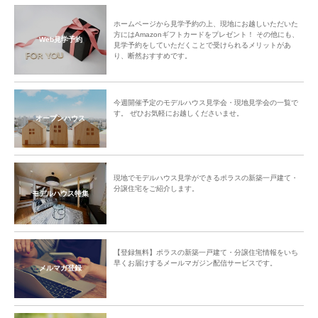
ホームページから見学予約の上、現地にお越しいただいた
方にはAmazonギフトカードをプレゼント！ その他にも、
Web見学予約
見学予約をしていただくことで受けられるメリットがあ
り、断然おすすめです。
今週開催予定のモデルハウス見学会・現地見学会の一覧で
す。 ぜひお気軽にお越しくださいませ。
オープンハウス
現地でモデルハウス見学ができるポラスの新築一戸建て・
分譲住宅をご紹介します。
モデルハウス特集
【登録無料】ポラスの新築一戸建て・分譲住宅情報をいち
早くお届けするメールマガジン配信サービスです。
メルマガ登録