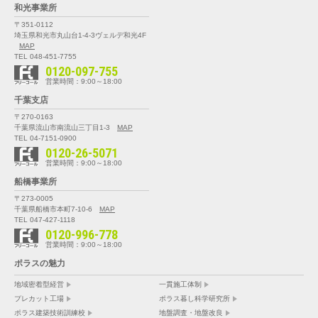
和光事業所
〒351-0112
埼玉県和光市丸山台1-4-3
ヴェルデ和光4F
MAP
TEL 048-451-7755
0120-097-755
営業時間：9:00～18:00
千葉支店
〒270-0163
千葉県流山市南流山三丁目1-3
MAP
TEL 04-7151-0900
0120-26-5071
営業時間：9:00～18:00
船橋事業所
〒273-0005
千葉県船橋市本町7-10-6
MAP
TEL 047-427-1118
0120-996-778
営業時間：9:00～18:00
ポラスの魅力
地域密着型経営
一貫施工体制
プレカット工場
ポラス暮し科学研究所
ポラス建築技術訓練校
地盤調査・地盤改良