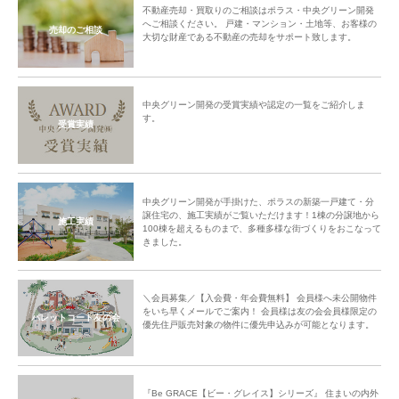
不動産売却・買取りのご相談はポラス・中央グリーン開発
へご相談ください。 戸建・マンション・土地等、お客様の
売却のご相談
大切な財産である不動産の売却をサポート致します。
中央グリーン開発の受賞実績や認定の一覧をご紹介しま
す。
受賞実績
中央グリーン開発が手掛けた、ポラスの新築一戸建て・分
譲住宅の、施工実績がご覧いただけます！1棟の分譲地から
施工実績
100棟を超えるものまで、多種多様な街づくりをおこなって
きました。
＼会員募集／【入会費・年会費無料】 会員様へ未公開物件
をいち早くメールでご案内！ 会員様は友の会会員様限定の
パレットコート友の会
優先住戸販売対象の物件に優先申込みが可能となります。
『Be GRACE【ビー・グレイス】シリーズ』 住まいの内外