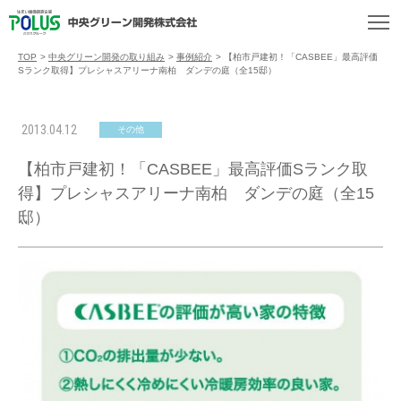
TOP
>
中央グリーン開発の取り組み
>
事例紹介
>
【柏市戸建初！「CASBEE」最高評価
Sランク取得】プレシャスアリーナ南柏 ダンデの庭（全15邸）
2013.04.12
その他
【柏市戸建初！「CASBEE」最高評価Sランク取
得】プレシャスアリーナ南柏 ダンデの庭（全15
邸）