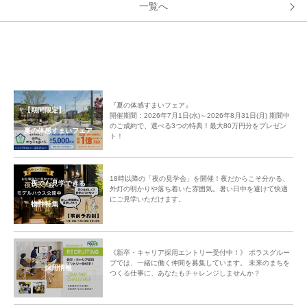
一覧へ
『夏の体感すまいフェア』
【期間限定】
開催期間：2026年7月1日(水)～2026年8月31日(月) 期間中
のご成約で、選べる3つの特典！最大80万円分をプレゼン
夏の体感すまいフェア
ト！
18時以降の「夜の見学会」を開催！夜だからこそ分かる、
夜でも見学できる
外灯の明かりや落ち着いた雰囲気。暑い日中を避けて快適
にご見学いただけます。
物件特集
《新卒・キャリア採用エントリー受付中！》 ポラスグルー
プでは、一緒に働く仲間を募集しています。 未来のまちを
採用情報
つくる仕事に、あなたもチャレンジしませんか？