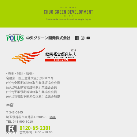
<売主・設計・販売>
宅建業 国土交通大臣(5)第6871号
(公社)全国宅地建物取引業保証協会会員
(公社)埼玉県宅地建物取引業協会会員
(一社)千葉県宅地建物取引業協会会員
(公社)首都圏不動産公正取引協議会加盟
本店
〒343-0845
埼玉県越谷市南越谷1-2905-3
MAP
TEL 048-990-8010
0120-65-2381
営業時間：9:00～18:00