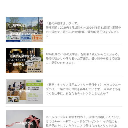
『夏の体感すまいフェア』
【期間限定】
開催期間：2026年7月1日(水)～2026年8月31日(月) 期間中
のご成約で、選べる3つの特典！最大80万円分をプレゼン
夏の体感すまいフェア
ト！
18時以降の「夜の見学会」を開催！夜だからこそ分かる、
夜でも見学できる
外灯の明かりや落ち着いた雰囲気。暑い日中を避けて快適
にご見学いただけます。
物件特集
《新卒・キャリア採用エントリー受付中！》 ポラスグルー
プでは、一緒に働く仲間を募集しています。 未来のまちを
採用情報
つくる仕事に、あなたもチャレンジしませんか？
ホームページから見学予約の上、現地にお越しいただいた
方にはAmazonギフトカードをプレゼント！ その他にも、
Web見学予約
見学予約をしていただくことで受けられるメリットがあ