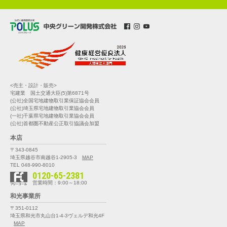
<売主・設計・販売>
宅建業 国土交通大臣(5)第6871号
(公社)全国宅地建物取引業保証協会会員
(公社)埼玉県宅地建物取引業協会会員
(一社)千葉県宅地建物取引業協会会員
(公社)首都圏不動産公正取引協議会加盟
本店
〒343-0845
埼玉県越谷市南越谷1-2905-3
MAP
TEL 048-990-8010
0120-65-2381
営業時間：9:00～18:00
和光事業所
〒351-0112
埼玉県和光市丸山台1-4-3
ヴェルデ和光4F
MAP