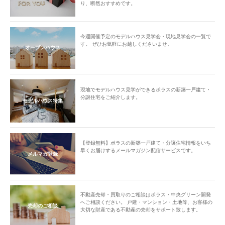
り、断然おすすめです。
今週開催予定のモデルハウス見学会・現地見学会の一覧で
す。 ぜひお気軽にお越しくださいませ。
オープンハウス
現地でモデルハウス見学ができるポラスの新築一戸建て・
分譲住宅をご紹介します。
モデルハウス特集
【登録無料】ポラスの新築一戸建て・分譲住宅情報をいち
早くお届けするメールマガジン配信サービスです。
メルマガ登録
不動産売却・買取りのご相談はポラス・中央グリーン開発
へご相談ください。 戸建・マンション・土地等、お客様の
売却のご相談
大切な財産である不動産の売却をサポート致します。