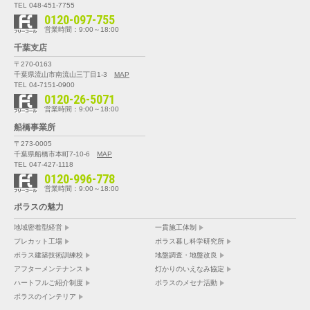
TEL 048-451-7755
0120-097-755
営業時間：9:00～18:00
千葉支店
〒270-0163
千葉県流山市南流山三丁目1-3
MAP
TEL 04-7151-0900
0120-26-5071
営業時間：9:00～18:00
船橋事業所
〒273-0005
千葉県船橋市本町7-10-6
MAP
TEL 047-427-1118
0120-996-778
営業時間：9:00～18:00
ポラスの魅力
地域密着型経営
一貫施工体制
プレカット工場
ポラス暮し科学研究所
ポラス建築技術訓練校
地盤調査・地盤改良
アフターメンテナンス
灯かりのいえなみ協定
ハートフルご紹介制度
ポラスのメセナ活動
ポラスのインテリア