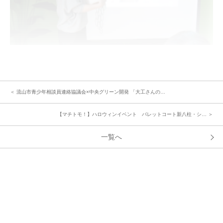
整理収納タイプ診断・整理するための心がけ・場所別整理ポイントなどにつ
いてプロならではの様々な切り口でご紹介。みなさんとても熱心に耳を傾
け、何度もうなずいたり、メモを取ったりされていました。
＜ 流山市青少年相談員連絡協議会×中央グリーン開発 「大工さんの…
《セミナーを受けられたご入居者様のご感想》
「悩みＢＯＸのアイデアが良かったです。」
【マチトモ！】ハロウィンイベント パレットコート新八柱・シ… ＞
「収納アイテムを詳しく紹介してくださったのでとても参考になりまし
た。」
一覧へ