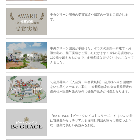
中央グリーン開発の受賞実績や認定の一覧をご紹介しま
す。
受賞実績
中央グリーン開発が手掛けた、ポラスの新築一戸建て・分
譲住宅の、施工実績がご覧いただけます！1棟の分譲地から
施工実績
100棟を超えるものまで、多種多様な街づくりをおこなって
きました。
＼会員募集／【入会費・年会費無料】 会員様へ未公開物件
をいち早くメールでご案内！ 会員様は友の会会員様限定の
パレットコート友の会
優先住戸販売対象の物件に優先申込みが可能となります。
『Be GRACE【ビー・グレイス】シリーズ』 住まいの内外
に質感豊かなマテリアルを採用し周辺の家々に際立つよう
ビー・グレイス
な、優美で美しい街並みを創造。