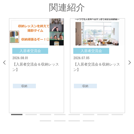
関連紹介
パパ＆ママたちが勉強している中、キッズスペースでは初めて会った子ども
同士、すぐに仲良くなって楽しそうに遊んでいました♪
会
入居者交流会
入居者交流会
2026.07.05
2026.06.06
中央グリーン開発㈱では、これからの街の成長を楽しみにしつつ、今後も
＆収納レッス
【入居者交流会＆収納レッス
【入居者交流会＆収納
「ご入居者様間のコミュニティ形成」のサポートをしてまいります。
ン】
ン】
収納
収納