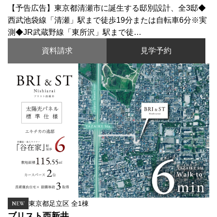
【予告広告】東京都清瀬市に誕生する邸別設計、全3邸◆
西武池袋線「清瀬」駅まで徒歩19分または自転車6分※実
測◆JR武蔵野線「東所沢」駅まで徒…
資料請求
見学予約
東京都足立区 全1棟
NEW
ブリスト西新井