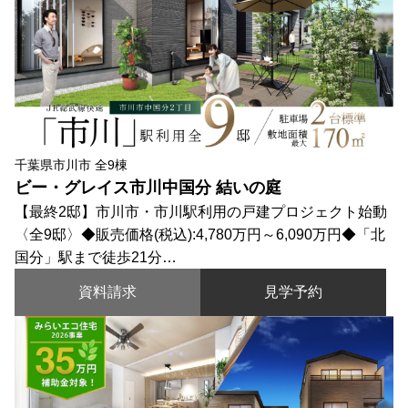
千葉県市川市 全9棟
ビー・グレイス市川中国分 結いの庭
【最終2邸】市川市・市川駅利用の戸建プロジェクト始動
〈全9邸〉◆販売価格(税込):4,780万円～6,090万円◆「北
国分」駅まで徒歩21分…
資料請求
見学予約