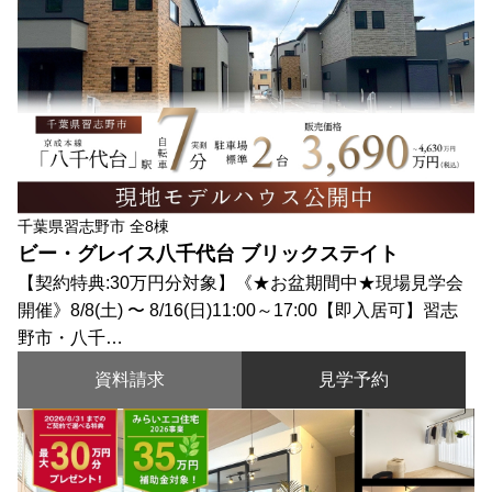
千葉県習志野市 全8棟
ビー・グレイス八千代台 ブリックステイト
【契約特典:30万円分対象】《★お盆期間中★現場見学会
開催》8/8(土) 〜 8/16(日)11:00～17:00【即入居可】習志
野市・八千…
資料請求
見学予約