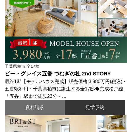
千葉県柏市 全17棟
ビー・グレイス五香 つむぎの杜 2nd STORY
最終1邸【モデルハウス完成】販売価格:3,980万円(税込)・
五香駅利用・千葉県柏市に誕生する全17邸◆京成松戸線
「五香」駅まで徒歩23分・…
資料請求
見学予約