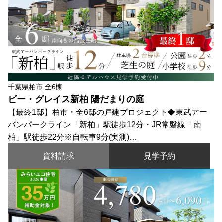
千葉県柏市 全6棟
ビー・グレイス新柏 陽だまりの庭
【最終1邸】柏市・全6邸の戸建プロジェクト◆東武アー
バンパークライン「新柏」駅徒歩12分・JR常磐線「南
柏」駅徒歩22分※自転車9分(実測)…
資料請求
見学予約