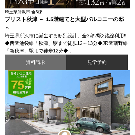
埼玉県所沢市 全3棟
ブリスト秋津 ～ 1.5階建てと大型バルコニーの邸
～
埼玉県所沢市に誕生する邸別設計、全3邸2駅2路線利用!!
◆西武池袋線「秋津」駅まで徒歩12～13分◆JR武蔵野線
「新秋津」駅まで徒歩12分◆…
資料請求
見学予約