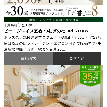
千葉県柏市 全30棟
ビー・グレイス五香 つむぎの杜 3rd STORY
ポラスの大規模戸建プロジェクト始動!〈全30邸〉◎29号
棟は既設の照明・カーテン・エアコン付きで販売です♪◆
京成松戸線「五香」駅まで徒歩25…
資料請求
見学予約