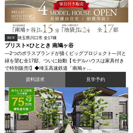
埼玉県川口市 全17棟
NEW
ブリスト×ひととき 南鳩ヶ谷
―2つのポラスブランドが描くビッグプロジェクト―川と
緑を望む全17邸、ついに始動【モデルハウスは家具付き
で特別販売!】◆埼玉高速鉄道「南鳩ヶ…
資料請求
見学予約