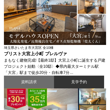
埼玉県さいたま市大宮区 全10棟
ブリスト大宮上小町 プレルヴァ
まもなく建物完成!【最終1邸】大宮上小町に誕生する戸建
プロジェクト始動〈全10邸〉◆県内最大ターミナル駅
「大宮」駅まで徒歩20分・自転車7分…
資料請求
見学予約