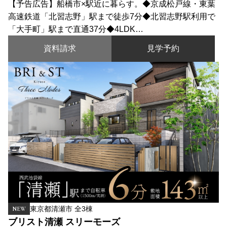
【予告広告】船橋市×駅近に暮らす。◆京成松戸線・東葉
高速鉄道「北習志野」駅まで徒歩7分◆北習志野駅利用で
「大手町」駅まで直通37分◆4LDK…
資料請求
見学予約
東京都清瀬市 全3棟
NEW
ブリスト清瀬 スリーモーズ