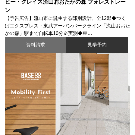
ビー・グレイス流山おおたかの森 フォレストレー
ン
【予告広告】流山市に誕生する邸別設計、全12邸◆つく
ばエクスプレス・東武アーバンパークライン「流山おおた
かの森」駅まで自転車10分※実測◆東…
資料請求
見学予約