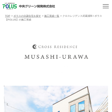
TOP
>
ポラスの分譲住宅を探す
>
施工実績一覧
>
クロスレジデンス武蔵浦和 l ポラス
【POLUS】の施工実績