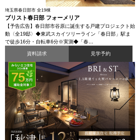
埼玉県春日部市 全19棟
ブリスト春日部 フォーメリア
【予告広告】春日部市谷原に誕生する戸建プロジェクト始
動〈全19邸〉◆東武スカイツリーライン「春日部」駅ま
で徒歩16分・自転車6分※実測◆「春…
資料請求
見学予約