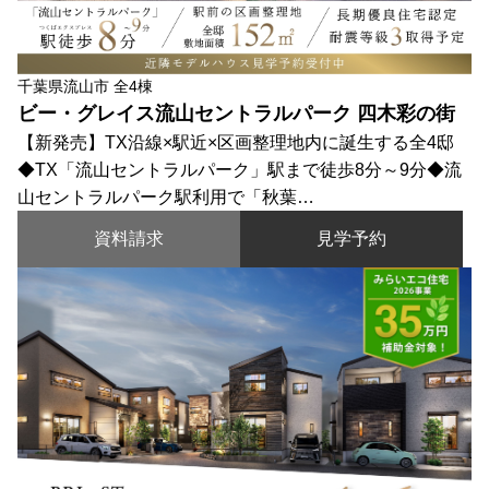
千葉県流山市 全4棟
ビー・グレイス流山セントラルパーク 四木彩の街
【新発売】TX沿線×駅近×区画整理地内に誕生する全4邸
◆TX「流山セントラルパーク」駅まで徒歩8分～9分◆流
山セントラルパーク駅利用で「秋葉…
資料請求
見学予約