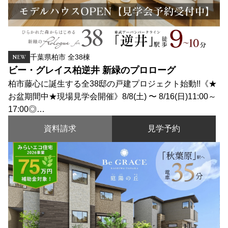
千葉県柏市 全38棟
NEW
ビー・グレイス柏逆井 新緑のプロローグ
柏市藤心に誕生する全38邸の戸建プロジェクト始動!!《★
お盆期間中★現場見学会開催》8/8(土) 〜 8/16(日)11:00～
17:00◎…
資料請求
見学予約