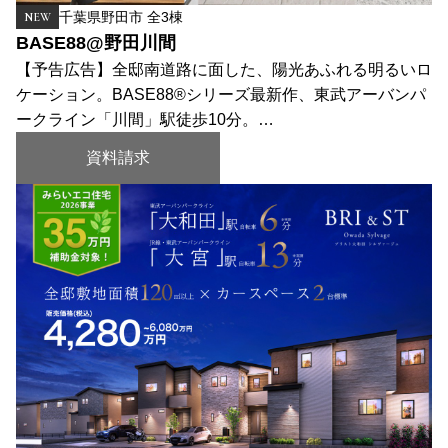
千葉県野田市 全3棟
NEW
BASE88@野田川間
【予告広告】全邸南道路に面した、陽光あふれる明るいロ
ケーション。BASE88®シリーズ最新作、東武アーバンパ
ークライン「川間」駅徒歩10分。…
資料請求