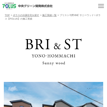
TOP
>
ポラスの分譲住宅を探す
>
施工実績一覧
>
ブリスト与野本町 サニーウッド l ポラ
ス【POLUS】の施工実績