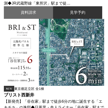
測◆JR武蔵野線「東所沢」駅まで徒…
資料請求
見学予約
東京都足立区 全1棟
NEW
ブリスト西新井
【新発売】「谷在家」駅まで徒歩6分の地に誕生する「エ
キチカ」の逸邸◆日暮里・舎人ライナー「谷在家」駅まで