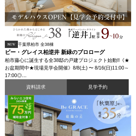
千葉県柏市 全38棟
NEW
ビー・グレイス柏逆井 新緑のプロローグ
柏市藤心に誕生する全38邸の戸建プロジェクト始動!!《★
お盆期間中★現場見学会開催》8/8(土) 〜 8/16(日)11:00～
17:00◎…
資料請求
見学予約