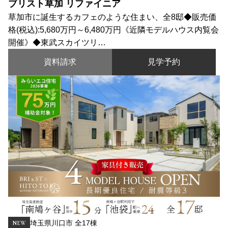
ブリスト草加 リファイニア
草加市に誕生するカフェのような住まい、全8邸◆販売価
格(税込):5,680万円～6,480万円《近隣モデルハウス内覧会
開催》◆東武スカイツリ…
資料請求
見学予約
埼玉県川口市 全17棟
NEW