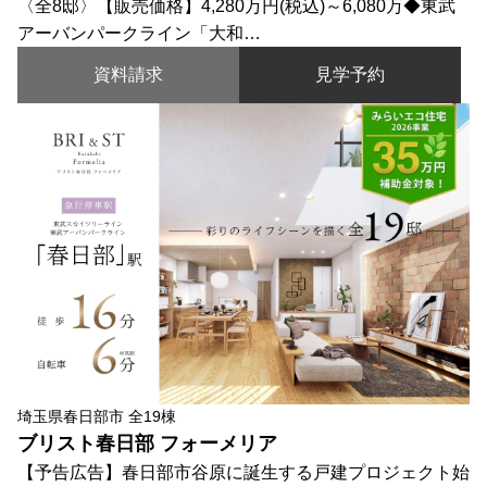
〈全8邸〉【販売価格】4,280万円(税込)～6,080万◆東武
アーバンパークライン「大和…
資料請求
見学予約
埼玉県春日部市 全19棟
ブリスト春日部 フォーメリア
【予告広告】春日部市谷原に誕生する戸建プロジェクト始