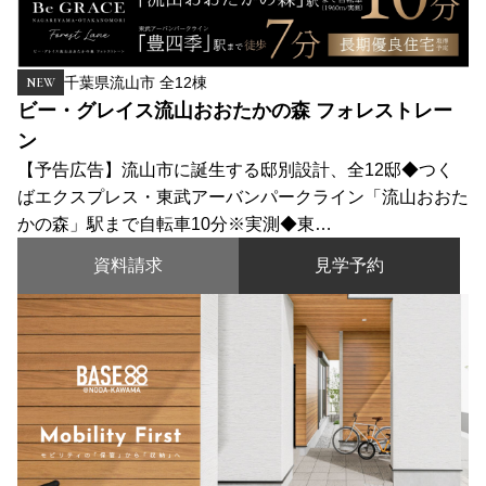
千葉県流山市 全12棟
NEW
ビー・グレイス流山おおたかの森 フォレストレー
ン
【予告広告】流山市に誕生する邸別設計、全12邸◆つく
ばエクスプレス・東武アーバンパークライン「流山おおた
かの森」駅まで自転車10分※実測◆東…
資料請求
見学予約