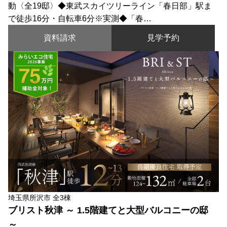
動〈全19邸〉◆東武スカイツリーライン「春日部」駅ま
で徒歩16分・自転車6分※実測◆「春…
資料請求
見学予約
埼玉県所沢市 全3棟
ブリスト秋津 ～ 1.5階建てと大型バルコニーの邸
～