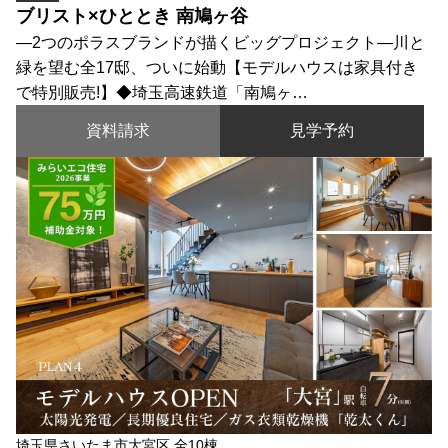
ブリスト×ひととき 南鳩ヶ谷
―2つのポラスブランドが描くビッグプロジェクト―川と
緑を望む全17邸、ついに始動【モデルハウスは家具付き
で特別販売!】◆埼玉高速鉄道「南鳩ヶ…
資料請求
見学予約
埼玉県さいたま市大宮区 全10棟