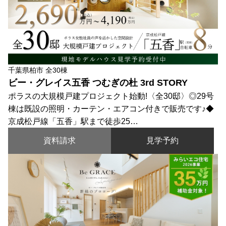
千葉県柏市 全30棟
ビー・グレイス五香 つむぎの杜 3rd STORY
ポラスの大規模戸建プロジェクト始動!〈全30邸〉◎29号
棟は既設の照明・カーテン・エアコン付きで販売です♪◆
京成松戸線「五香」駅まで徒歩25…
資料請求
見学予約