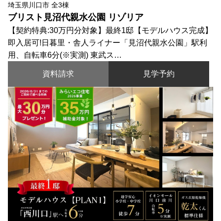
埼玉県川口市 全3棟
ブリスト見沼代親水公園 リゾリア
【契約特典:30万円分対象】最終1邸【モデルハウス完成】
即入居可!日暮里・舎人ライナー「見沼代親水公園」駅利
用、自転車6分(※実測) 東武ス…
資料請求
見学予約