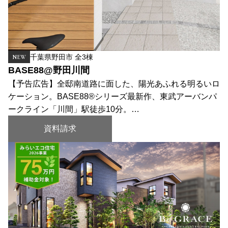
千葉県野田市 全3棟
NEW
BASE88@野田川間
【予告広告】全邸南道路に面した、陽光あふれる明るいロ
ケーション。BASE88®シリーズ最新作、東武アーバンパ
ークライン「川間」駅徒歩10分。…
資料請求