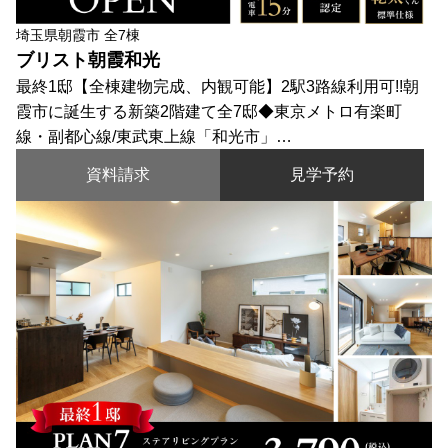
埼玉県朝霞市 全7棟
ブリスト朝霞和光
最終1邸【全棟建物完成、内観可能】2駅3路線利用可!!朝
霞市に誕生する新築2階建て全7邸◆東京メトロ有楽町
線・副都心線/東武東上線「和光市」…
資料請求
見学予約