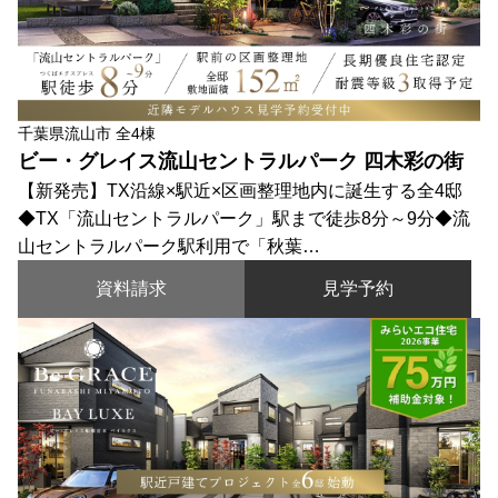
千葉県流山市 全4棟
ビー・グレイス流山セントラルパーク 四木彩の街
【新発売】TX沿線×駅近×区画整理地内に誕生する全4邸
◆TX「流山セントラルパーク」駅まで徒歩8分～9分◆流
山セントラルパーク駅利用で「秋葉…
資料請求
見学予約