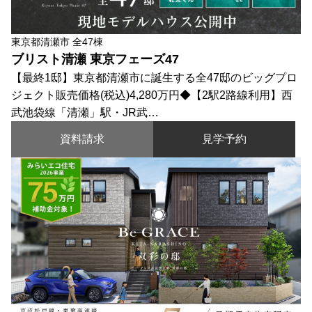
東京都清瀬市 全47棟
ブリスト清瀬 東京フェーズ47
【最終1邸】東京都清瀬市に誕生する全47邸のビッグプロ
ジェクト販売価格(税込)4,280万円◆【2駅2路線利用】西
武池袋線「清瀬」駅・JR武…
資料請求
見学予約