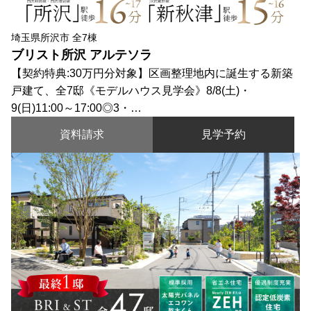
埼玉県所沢市 全7棟
ブリスト所沢 アルテソラ
【契約特典:30万円分対象】区画整理地内に誕生する新築
戸建て、全7邸《モデルハウス見学会》8/8(土)・
9(日)11:00～17:00◎3・…
資料請求
見学予約