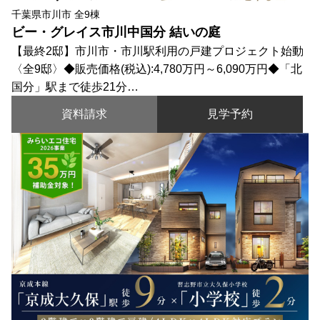
千葉県市川市 全9棟
ビー・グレイス市川中国分 結いの庭
【最終2邸】市川市・市川駅利用の戸建プロジェクト始動
〈全9邸〉◆販売価格(税込):4,780万円～6,090万円◆「北
国分」駅まで徒歩21分…
資料請求
見学予約