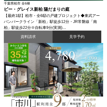
千葉県柏市 全6棟
ビー・グレイス新柏 陽だまりの庭
【最終1邸】柏市・全6邸の戸建プロジェクト◆東武アー
バンパークライン「新柏」駅徒歩12分・JR常磐線「南
柏」駅徒歩22分※自転車9分(実測)…
資料請求
見学予約