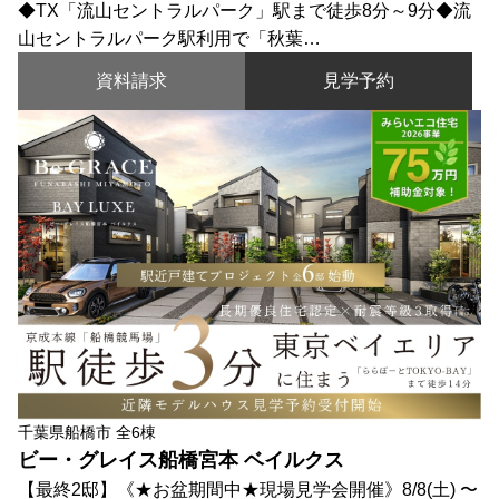
◆TX「流山セントラルパーク」駅まで徒歩8分～9分◆流
山セントラルパーク駅利用で「秋葉…
資料請求
見学予約
千葉県船橋市 全6棟
ビー・グレイス船橋宮本 ベイルクス
【最終2邸】《★お盆期間中★現場見学会開催》8/8(土) 〜