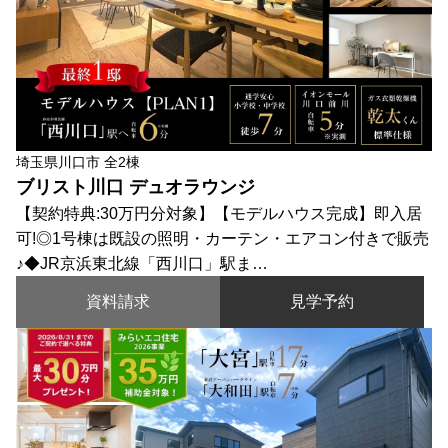
埼玉県川口市 全2棟
ブリスト川口 デュオラウンジ
【契約特典:30万円分対象】【モデルハウス完成】即入居
可!◎1号棟は既設の照明・カーテン・エアコン付きで販売
♪◆JR京浜東北線「西川口」駅ま…
資料請求
見学予約