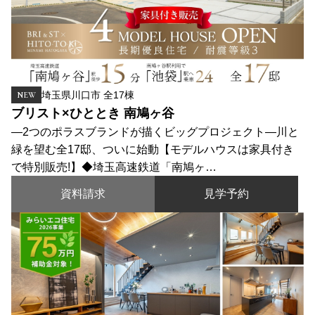
埼玉県川口市 全17棟
NEW
ブリスト×ひととき 南鳩ヶ谷
―2つのポラスブランドが描くビッグプロジェクト―川と
緑を望む全17邸、ついに始動【モデルハウスは家具付き
で特別販売!】◆埼玉高速鉄道「南鳩ヶ…
資料請求
見学予約