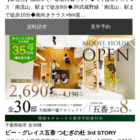
ス「南流山」駅まで徒歩9分◆JR武蔵野線「南流山」駅ま
で徒歩10分◆南向きテラス×6m道…
資料請求
見学予約
千葉県柏市 全30棟
ビー・グレイス五香 つむぎの杜 3rd STORY