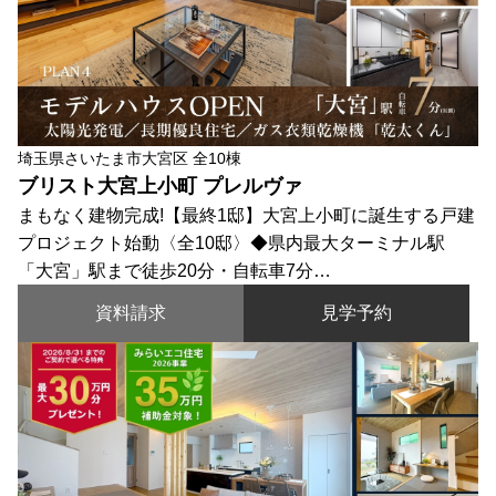
埼玉県さいたま市大宮区 全10棟
ブリスト大宮上小町 プレルヴァ
まもなく建物完成!【最終1邸】大宮上小町に誕生する戸建
プロジェクト始動〈全10邸〉◆県内最大ターミナル駅
「大宮」駅まで徒歩20分・自転車7分…
資料請求
見学予約