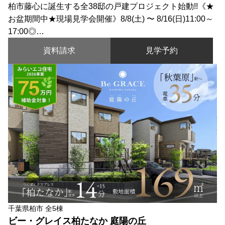
柏市藤心に誕生する全38邸の戸建プロジェクト始動!!《★
お盆期間中★現場見学会開催》8/8(土) 〜 8/16(日)11:00～
17:00◎…
資料請求
見学予約
千葉県柏市 全5棟
ビー・グレイス柏たなか 庭陽の丘