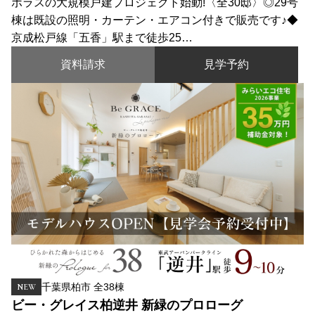
ポラスの大規模戸建プロジェクト始動!〈全30邸〉◎29号
棟は既設の照明・カーテン・エアコン付きで販売です♪◆
京成松戸線「五香」駅まで徒歩25…
資料請求
見学予約
千葉県柏市 全38棟
NEW
ビー・グレイス柏逆井 新緑のプロローグ