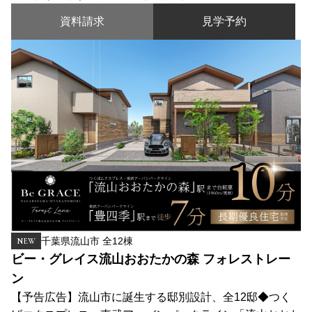
資料請求
見学予約
千葉県流山市 全12棟
NEW
ビー・グレイス流山おおたかの森 フォレストレー
ン
【予告広告】流山市に誕生する邸別設計、全12邸◆つく