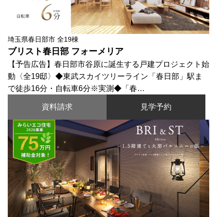
埼玉県春日部市 全19棟
ブリスト春日部 フォーメリア
【予告広告】春日部市谷原に誕生する戸建プロジェクト始
動〈全19邸〉◆東武スカイツリーライン「春日部」駅ま
で徒歩16分・自転車6分※実測◆「春…
資料請求
見学予約