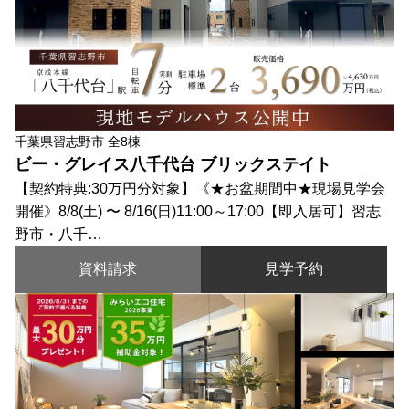
千葉県習志野市 全8棟
ビー・グレイス八千代台 ブリックステイト
【契約特典:30万円分対象】《★お盆期間中★現場見学会
開催》8/8(土) 〜 8/16(日)11:00～17:00【即入居可】習志
野市・八千…
資料請求
見学予約