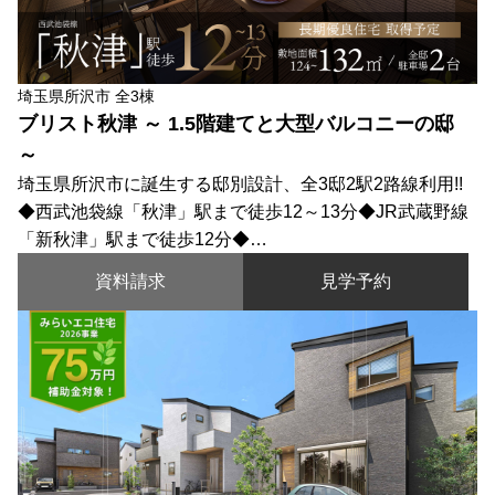
埼玉県所沢市 全3棟
ブリスト秋津 ～ 1.5階建てと大型バルコニーの邸
～
埼玉県所沢市に誕生する邸別設計、全3邸2駅2路線利用!!
◆西武池袋線「秋津」駅まで徒歩12～13分◆JR武蔵野線
「新秋津」駅まで徒歩12分◆…
資料請求
見学予約