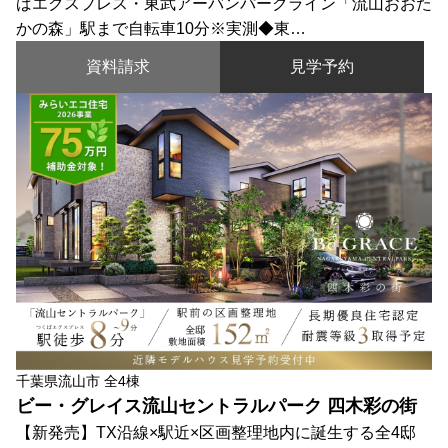
ばエクスプレス・東武アーバンパークライン「流山おおた
かの森」駅まで自転車10分※実測◆東…
資料請求
見学予約
千葉県流山市 全4棟
ビー・グレイス流山セントラルパーク 四木彩の街
【新発売】TX沿線×駅近×区画整理地内に誕生する全4邸