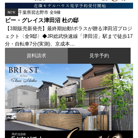
千葉県習志野市 全9棟
NEW
ビー・グレイス津田沼 杜の邸
【3期販売新発売】最終期始動!ポラスが贈る津田沼プロジ
ェクト〈全9邸〉◆JR総武快速線「津田沼」駅まで徒歩17
分・自転車7分(実測)、京成本…
資料請求
見学予約