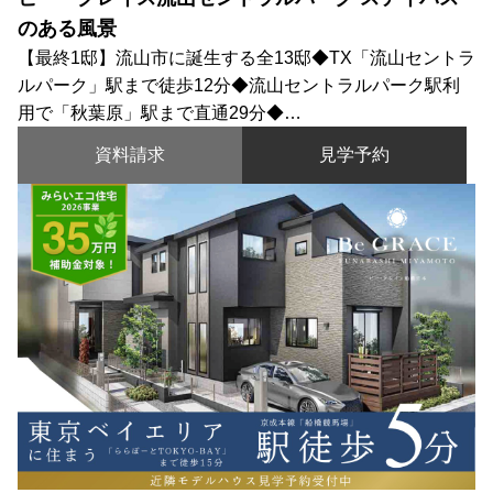
のある風景
【最終1邸】流山市に誕生する全13邸◆TX「流山セントラ
ルパーク」駅まで徒歩12分◆流山セントラルパーク駅利
用で「秋葉原」駅まで直通29分◆…
資料請求
見学予約