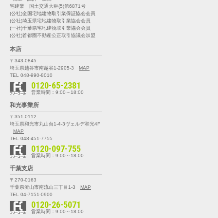
宅建業 国土交通大臣(5)第6871号
(公社)全国宅地建物取引業保証協会会員
(公社)埼玉県宅地建物取引業協会会員
(一社)千葉県宅地建物取引業協会会員
(公社)首都圏不動産公正取引協議会加盟
本店
〒343-0845
埼玉県越谷市南越谷1-2905-3
MAP
TEL 048-990-8010
0120-65-2381
営業時間：9:00～18:00
和光事業所
〒351-0112
埼玉県和光市丸山台1-4-3
ヴェルデ和光4F
MAP
TEL 048-451-7755
0120-097-755
営業時間：9:00～18:00
千葉支店
〒270-0163
千葉県流山市南流山三丁目1-3
MAP
TEL 04-7151-0900
0120-26-5071
営業時間：9:00～18:00