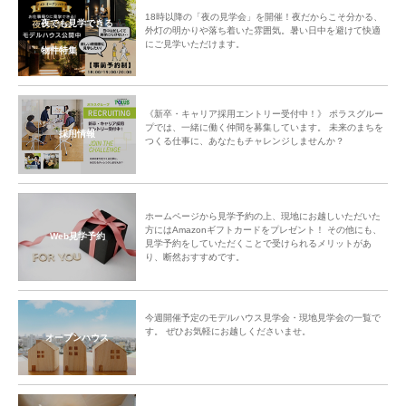
18時以降の「夜の見学会」を開催！夜だからこそ分かる、
夜でも見学できる
外灯の明かりや落ち着いた雰囲気。暑い日中を避けて快適
にご見学いただけます。
物件特集
《新卒・キャリア採用エントリー受付中！》 ポラスグルー
プでは、一緒に働く仲間を募集しています。 未来のまちを
採用情報
つくる仕事に、あなたもチャレンジしませんか？
ホームページから見学予約の上、現地にお越しいただいた
方にはAmazonギフトカードをプレゼント！ その他にも、
Web見学予約
見学予約をしていただくことで受けられるメリットがあ
り、断然おすすめです。
今週開催予定のモデルハウス見学会・現地見学会の一覧で
す。 ぜひお気軽にお越しくださいませ。
オープンハウス