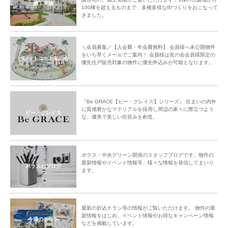
施工実績
100棟を超えるものまで、多種多様な街づくりをおこなって
きました。
＼会員募集／【入会費・年会費無料】 会員様へ未公開物件
をいち早くメールでご案内！ 会員様は友の会会員様限定の
パレットコート友の会
優先住戸販売対象の物件に優先申込みが可能となります。
『Be GRACE【ビー・グレイス】シリーズ』 住まいの内外
に質感豊かなマテリアルを採用し周辺の家々に際立つよう
ビー・グレイス
な、優美で美しい街並みを創造。
ポラス・中央グリーン開発のスタッフブログです。物件の
最新情報やイベント情報等、様々な情報を発信してまいり
ポラスのブログ
ます。
最新の折込チラシ等の情報がご覧いただけます。 物件の最
新情報をはじめ、イベント情報やお得なキャンペーン情報
今週のチラシ
などを掲載しています。