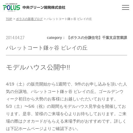
TOP
>
ポラスの新着ブログ
>
パレットコート鎌ヶ谷 ビレイの丘
2014.04.27
category： 【ポラスの分譲住宅】千葉支店営業課
パレットコート鎌ヶ谷 ビレイの丘
モデルハウス公開中!!
4/19（土）の販売開始から1週間で、9件のお申し込みを頂いた人
気の分譲地、パレットコート鎌ヶ谷 ビレイの丘。ゴールデンウ
ィーク初日から大勢のお客様にお越しいただいております。
5/3（土）〜5/6（祝）の期間もモデルハウス見学会を開催してお
ります。是非、皆様のご来場を心よりお待ちしております。ご来
場の際はクオカードがもらえる来場予約がおすすめです。詳しく
は下記ホームページよりご確認下さい。