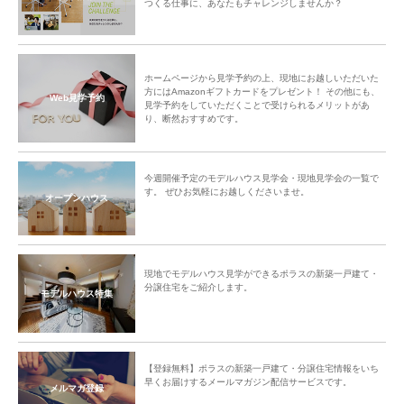
つくる仕事に、あなたもチャレンジしませんか？
ホームページから見学予約の上、現地にお越しいただいた
方にはAmazonギフトカードをプレゼント！ その他にも、
Web見学予約
見学予約をしていただくことで受けられるメリットがあ
り、断然おすすめです。
今週開催予定のモデルハウス見学会・現地見学会の一覧で
す。 ぜひお気軽にお越しくださいませ。
オープンハウス
現地でモデルハウス見学ができるポラスの新築一戸建て・
分譲住宅をご紹介します。
モデルハウス特集
【登録無料】ポラスの新築一戸建て・分譲住宅情報をいち
早くお届けするメールマガジン配信サービスです。
メルマガ登録