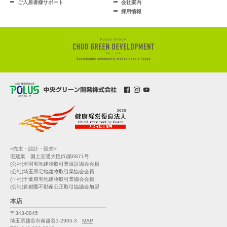
ご入居者様サポート
会社案内
採用情報
<売主・設計・販売>
宅建業 国土交通大臣(5)第6871号
(公社)全国宅地建物取引業保証協会会員
(公社)埼玉県宅地建物取引業協会会員
(一社)千葉県宅地建物取引業協会会員
(公社)首都圏不動産公正取引協議会加盟
本店
〒343-0845
埼玉県越谷市南越谷1-2905-3
MAP