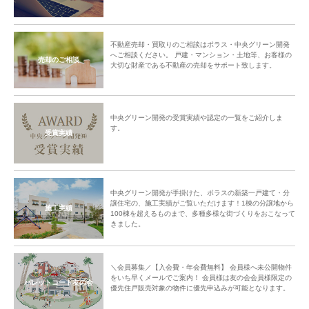
不動産売却・買取りのご相談はポラス・中央グリーン開発
へご相談ください。 戸建・マンション・土地等、お客様の
売却のご相談
大切な財産である不動産の売却をサポート致します。
中央グリーン開発の受賞実績や認定の一覧をご紹介しま
す。
受賞実績
中央グリーン開発が手掛けた、ポラスの新築一戸建て・分
譲住宅の、施工実績がご覧いただけます！1棟の分譲地から
施工実績
100棟を超えるものまで、多種多様な街づくりをおこなって
きました。
＼会員募集／【入会費・年会費無料】 会員様へ未公開物件
をいち早くメールでご案内！ 会員様は友の会会員様限定の
パレットコート友の会
優先住戸販売対象の物件に優先申込みが可能となります。