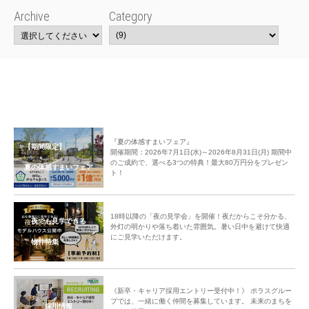
Archive
Category
『夏の体感すまいフェア』
【期間限定】
開催期間：2026年7月1日(水)～2026年8月31日(月) 期間中
のご成約で、選べる3つの特典！最大80万円分をプレゼン
夏の体感すまいフェア
ト！
18時以降の「夜の見学会」を開催！夜だからこそ分かる、
夜でも見学できる
外灯の明かりや落ち着いた雰囲気。暑い日中を避けて快適
にご見学いただけます。
物件特集
《新卒・キャリア採用エントリー受付中！》 ポラスグルー
プでは、一緒に働く仲間を募集しています。 未来のまちを
採用情報