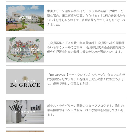
中央グリーン開発が手掛けた、ポラスの新築一戸建て・分
譲住宅の、施工実績がご覧いただけます！1棟の分譲地から
施工実績
100棟を超えるものまで、多種多様な街づくりをおこなって
きました。
＼会員募集／【入会費・年会費無料】 会員様へ未公開物件
をいち早くメールでご案内！ 会員様は友の会会員様限定の
パレットコート友の会
優先住戸販売対象の物件に優先申込みが可能となります。
『Be GRACE【ビー・グレイス】シリーズ』 住まいの内外
に質感豊かなマテリアルを採用し周辺の家々に際立つよう
ビー・グレイス
な、優美で美しい街並みを創造。
ポラス・中央グリーン開発のスタッフブログです。物件の
最新情報やイベント情報等、様々な情報を発信してまいり
ポラスのブログ
ます。