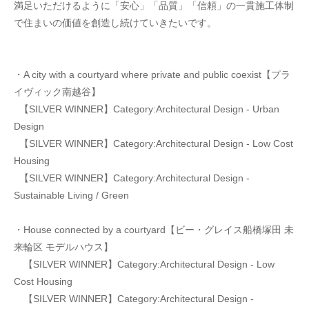
満足いただけるように「安心」「品質」「信頼」の一貫施工体制
で住まいの価値を創造し続けていきたいです。
・A city with a courtyard where private and public coexist【プラ
イヴィック南越谷】
【SILVER WINNER】Category:Architectural Design - Urban
Design
【SILVER WINNER】Category:Architectural Design - Low Cost
Housing
【SILVER WINNER】Category:Architectural Design -
Sustainable Living / Green
・House connected by a courtyard【ビー・グレイス船橋塚田 未
来輪区 モデルハウス】
【SILVER WINNER】Category:Architectural Design - Low
Cost Housing
【SILVER WINNER】Category:Architectural Design -