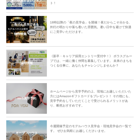
夏の体感すまいフェア
ト！
18時以降の「夜の見学会」を開催！夜だからこそ分かる、
夜でも見学できる
外灯の明かりや落ち着いた雰囲気。暑い日中を避けて快適
にご見学いただけます。
物件特集
《新卒・キャリア採用エントリー受付中！》 ポラスグルー
プでは、一緒に働く仲間を募集しています。 未来のまちを
採用情報
つくる仕事に、あなたもチャレンジしませんか？
ホームページから見学予約の上、現地にお越しいただいた
方にはAmazonギフトカードをプレゼント！ その他にも、
Web見学予約
見学予約をしていただくことで受けられるメリットがあ
り、断然おすすめです。
今週開催予定のモデルハウス見学会・現地見学会の一覧で
す。 ぜひお気軽にお越しくださいませ。
オープンハウス