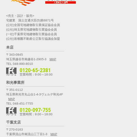
<売主・設計・販売>
宅建業 国土交通大臣(5)第6871号
(公社)全国宅地建物取引業保証協会会員
(公社)埼玉県宅地建物取引業協会会員
(一社)千葉県宅地建物取引業協会会員
(公社)首都圏不動産公正取引協議会加盟
本店
〒343-0845
埼玉県越谷市南越谷1-2905-3
MAP
TEL 048-990-8010
0120-65-2381
営業時間：9:00～18:00
和光事業所
〒351-0112
埼玉県和光市丸山台1-4-3
ヴェルデ和光4F
MAP
TEL 048-451-7755
0120-097-755
営業時間：9:00～18:00
千葉支店
〒270-0163
千葉県流山市南流山三丁目1-3
MAP