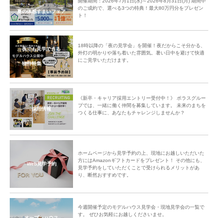
開催期間：2026年7月1日(水)～2026年8月31日(月) 期間中
のご成約で、選べる3つの特典！最大80万円分をプレゼン
夏の体感すまいフェア
ト！
18時以降の「夜の見学会」を開催！夜だからこそ分かる、
夜でも見学できる
外灯の明かりや落ち着いた雰囲気。暑い日中を避けて快適
にご見学いただけます。
物件特集
《新卒・キャリア採用エントリー受付中！》 ポラスグルー
プでは、一緒に働く仲間を募集しています。 未来のまちを
採用情報
つくる仕事に、あなたもチャレンジしませんか？
ホームページから見学予約の上、現地にお越しいただいた
方にはAmazonギフトカードをプレゼント！ その他にも、
Web見学予約
見学予約をしていただくことで受けられるメリットがあ
り、断然おすすめです。
今週開催予定のモデルハウス見学会・現地見学会の一覧で
す。 ぜひお気軽にお越しくださいませ。
オープンハウス