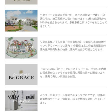
中央グリーン開発が手掛けた、ポラスの新築一戸建て・分
譲住宅の、施工実績がご覧いただけます！1棟の分譲地から
施工実績
100棟を超えるものまで、多種多様な街づくりをおこなって
きました。
＼会員募集／【入会費・年会費無料】 会員様へ未公開物件
をいち早くメールでご案内！ 会員様は友の会会員様限定の
パレットコート友の会
優先住戸販売対象の物件に優先申込みが可能となります。
『Be GRACE【ビー・グレイス】シリーズ』 住まいの内外
に質感豊かなマテリアルを採用し周辺の家々に際立つよう
ビー・グレイス
な、優美で美しい街並みを創造。
ポラス・中央グリーン開発のスタッフブログです。物件の
最新情報やイベント情報等、様々な情報を発信してまいり
ポラスのブログ
ます。