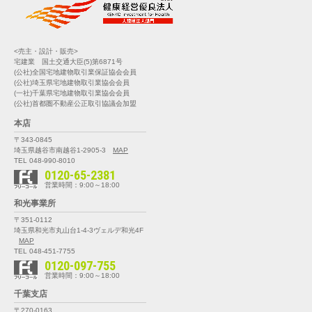
<売主・設計・販売>
宅建業 国土交通大臣(5)第6871号
(公社)全国宅地建物取引業保証協会会員
(公社)埼玉県宅地建物取引業協会会員
(一社)千葉県宅地建物取引業協会会員
(公社)首都圏不動産公正取引協議会加盟
本店
〒343-0845
埼玉県越谷市南越谷1-2905-3
MAP
TEL 048-990-8010
0120-65-2381
営業時間：9:00～18:00
和光事業所
〒351-0112
埼玉県和光市丸山台1-4-3
ヴェルデ和光4F
MAP
TEL 048-451-7755
0120-097-755
営業時間：9:00～18:00
千葉支店
〒270-0163