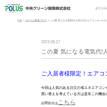
ポラスの
TOP
>
ポラスの新着ブログ
>
この夏 気になる電気代!人気の日立エアコンセールの
ポラスの分譲住宅を探す
中央グリーン開発の取り組み
ご入居者様サポート
会社案内
採用情報
2023.06.27
この夏 気になる電気代
分譲地コミュニティ
トップメッセージ
入居者交流会
採用TOP
物件一覧
コミュニティサ
埼玉県
暮
暮らし情報マガジン「スマイリング」
千葉県のポラスの分譲住宅
キャリア採用
事例紹介
アクセス
東京都
コ
ご入居者様限定！エアコ
暮らしステキセミナー＆カルチャー
ハートフルご紹介制度
今週の現地見学会
受賞実績
越谷アル
ブランドから探す
今回は人気のある日立の省エネエアコン
買い替えを考えている方は是非この機会
特集から探す
施
こちら
お問合せは
ご入居までの流れ
ポラ