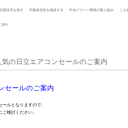
分譲住宅を探す
不動産売却を
相談する
中央グリーン開発の
取り組み
ご入
ご案内
!人気の日立エアコンセールのご案内
ポート制度「マチトモ！®」
のポラスの分譲住宅
会社概要
新卒採用
棟下式
らしの
のポラスの分譲住宅
スタッフ紹介
貸し会議室
職種紹介
ンシェルジュ
ンセールのご案内
ファーズ応援サイト
今週のチラシ
地図から探す
セールとなりますので、
にご検討ください。
工実績を見る
スのメルマガ登録