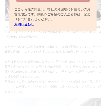
ここから先の閲覧は、弊社の分譲地にお住まいのお
客様限定です。閲覧をご希望のご入居者様は下記よ
りお問い合わせください。
お問い合わせ
2018年9月23日（日）、「プレシャルアリーナせんげん台（全15邸/2016年
分譲）」にてバーベキュー交流会が開催されました。昨年に続き、住民主催
2回目の交流会の開催です。
今回バーベキューの設営は業者にお願いして準備の手間を少なくし、空いた
時間を利用してみんなで分譲地内のゴミ集積場の清掃を行ったそうです。
今年は玉入れやお菓子つかみ取りなど、子供が楽しめるイベントも企画。お
菓子を食べたり遊んだりと子ども達は大満足！小さい子が多いので、火の管
理や道路の飛び出し等細心の注意をはらい、子どもたちを見守りながら、大
人達も交流を楽しみました。
普段集まって話す機会がなかなか無いので、イベントが終わっても話は尽き
ず、「年に一度のイベントだけど、継続して続けていこう！」と皆さんで話
し合いました。