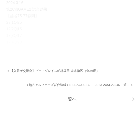
2024.3.16
第26節GAME2 試合結果
【越谷75-77静岡】
28[1Q]25
12[2Q]15
18[3Q]17
17[4Q]20
＜ 【入居者交流会】ビー・グレイス船橋塚田 未来輪区（全39邸）
＜越谷アルファーズ試合速報＞B.LEAGUE B2 2023-24SEASON 第… ＞
一覧へ