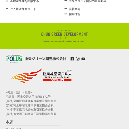
不動産売却を相談する
中央グリーン開発の取り組み
ご入居者様サポート
会社案内
採用情報
<売主・設計・販売>
宅建業 国土交通大臣(5)第6871号
(公社)全国宅地建物取引業保証協会会員
(公社)埼玉県宅地建物取引業協会会員
(一社)千葉県宅地建物取引業協会会員
(公社)首都圏不動産公正取引協議会加盟
本店
〒343-0845