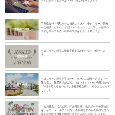
早くお届けするメールマガジン配信サービスです。
メルマガ登録
不動産売却・買取りのご相談はポラス・中央グリーン開発
へご相談ください。 戸建・マンション・土地等、お客様の
売却のご相談
大切な財産である不動産の売却をサポート致します。
中央グリーン開発の受賞実績や認定の一覧をご紹介しま
す。
受賞実績
中央グリーン開発が手掛けた、ポラスの新築一戸建て・分
譲住宅の、施工実績がご覧いただけます！1棟の分譲地から
施工実績
100棟を超えるものまで、多種多様な街づくりをおこなって
きました。
＼会員募集／【入会費・年会費無料】 会員様へ未公開物件
をいち早くメールでご案内！ 会員様は友の会会員様限定の
パレットコート友の会
優先住戸販売対象の物件に優先申込みが可能となります。