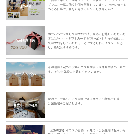
《新卒・キャリア採用エントリー受付中！》 ポラスグルー
プでは、一緒に働く仲間を募集しています。 未来のまちを
採用情報
つくる仕事に、あなたもチャレンジしませんか？
ホームページから見学予約の上、現地にお越しいただいた
方にはAmazonギフトカードをプレゼント！ その他にも、
Web見学予約
見学予約をしていただくことで受けられるメリットがあ
り、断然おすすめです。
今週開催予定のモデルハウス見学会・現地見学会の一覧で
す。 ぜひお気軽にお越しくださいませ。
オープンハウス
現地でモデルハウス見学ができるポラスの新築一戸建て・
分譲住宅をご紹介します。
モデルハウス特集
【登録無料】ポラスの新築一戸建て・分譲住宅情報をいち