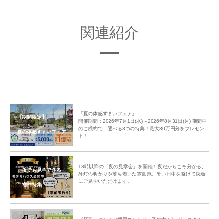
関連紹介
＜試合開催情報＞
───────
3月27日(水)19:00試合開始
vs.青森ワッツ
ウイング・ハット春日部
『夏の体感すまいフェア』
【期間限定】
開催期間：2026年7月1日(水)～2026年8月31日(月) 期間中
───────
のご成約で、選べる3つの特典！最大80万円分をプレゼン
夏の体感すまいフェア
3月の後半3試合は3rdユニフォームを着用して戦います！
ト！
"しらこばととなり、翔破する。" 「しらこばとの大祭典」で初観戦の埼玉県
民は無料観戦可能。埼玉県民ならどなたでもご利用いただける県民割もぜひ
ご活用ください
18時以降の「夜の見学会」を開催！夜だからこそ分かる、
夜でも見学できる
▶詳しくはこちら
外灯の明かりや落ち着いた雰囲気。暑い日中を避けて快適
にご見学いただけます。
物件特集
▶越谷アルファーズ公式HP