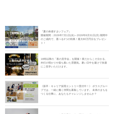
『夏の体感すまいフェア』
【期間限定】
開催期間：2026年7月1日(水)～2026年8月31日(月) 期間中
のご成約で、選べる3つの特典！最大80万円分をプレゼン
夏の体感すまいフェア
ト！
18時以降の「夜の見学会」を開催！夜だからこそ分かる、
夜でも見学できる
外灯の明かりや落ち着いた雰囲気。暑い日中を避けて快適
にご見学いただけます。
物件特集
《新卒・キャリア採用エントリー受付中！》 ポラスグルー
プでは、一緒に働く仲間を募集しています。 未来のまちを
採用情報
つくる仕事に、あなたもチャレンジしませんか？