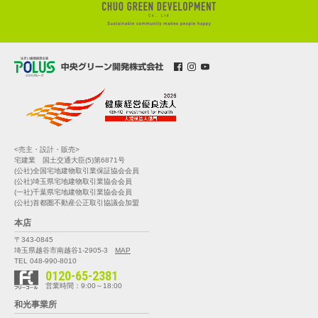
<売主・設計・販売>
宅建業 国土交通大臣(5)第6871号
(公社)全国宅地建物取引業保証協会会員
(公社)埼玉県宅地建物取引業協会会員
(一社)千葉県宅地建物取引業協会会員
(公社)首都圏不動産公正取引協議会加盟
本店
〒343-0845
埼玉県越谷市南越谷1-2905-3
MAP
TEL 048-990-8010
0120-65-2381
営業時間：9:00～18:00
和光事業所