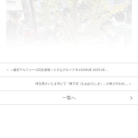
＜ ＜越谷アルファーズ試合速報＞りそなグループ B.LEAGUE 2025-26…
埼玉県さいたま市にて『棟下式（むねおろしき）』が執り行われ… ＞
講習のあとは、皆様で改めてお顔合わせのひとときへ。
一覧へ
「わが家の『お気に入り』＆『趣味や休日の過ごし方』」をテーマに自己紹
介をしていただくと、場はすっかり和気あいあいとした雰囲気に。
心地の良い空の下、ご入居者様同士でご挨拶や近隣情報を交換されたり、交
流を楽しまれる和やかな時間が流れていました。
中央グリーン開発㈱では、これからの街の成長を楽しみにしつつ、今後も