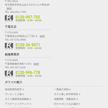
〒351-0112
埼玉県和光市丸山台1-4-3
ヴェルデ和光4F
MAP
TEL 048-451-7755
0120-097-755
営業時間：9:00～18:00
千葉支店
〒270-0163
千葉県流山市南流山三丁目1-3
MAP
TEL 04-7151-0900
0120-26-5071
営業時間：9:00～18:00
船橋事業所
〒273-0005
千葉県船橋市本町7-10-6
MAP
TEL 047-427-1118
0120-996-778
営業時間：9:00～18:00
ポラスの魅力
地域密着型経営
一貫施工体制
プレカット工場
ポラス暮し科学研究所
ポラス建築技術訓練校
地盤調査・地盤改良
アフターメンテナンス
灯かりのいえなみ協定