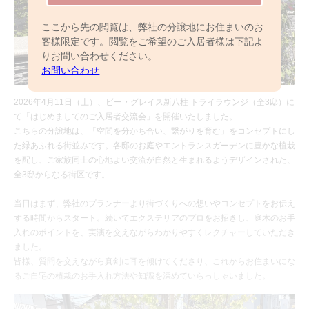
ここから先の閲覧は、弊社の分譲地にお住まいのお
客様限定です。閲覧をご希望のご入居者様は下記よ
りお問い合わせください。
お問い合わせ
2026年4月11日（土）、ビー・グレイス新八柱 トライラウンジ（全3邸）に
て「はじめましてのご入居者交流会」を開催いたしました。
こちらの分譲地は、「空間を分かち合い、繋がりを育む」をコンセプトにし
た緑あふれる街並みです。各邸のお庭やエントランスガーデンに豊かな植栽
を配し、ご家族同士の心地よい交流が自然と生まれるようデザインされた、
全3邸からなる街区です。
当日はまず、弊社のプランナーより街づくりへの想いやコンセプトをお伝え
する時間からスタート。続いてエクステリアのプロをお招きし、庭木のお手
入れのポイントを、実演を交えながらわかりやすくレクチャーしていただき
ました。
皆様、質問を交えながら真剣に耳を傾けてくださり、これからお住まいにな
るご自宅の植栽のお手入れ方法や知識を深めていらっしゃいました。