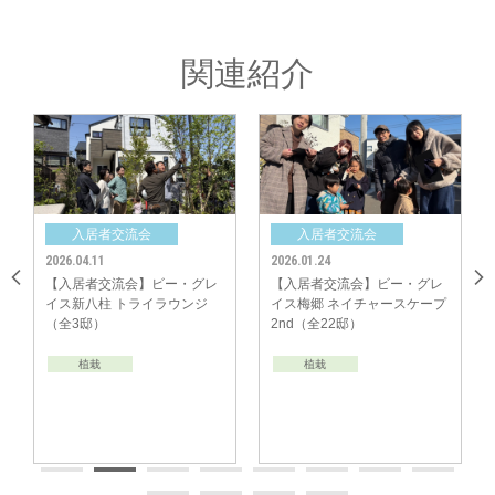
「ご入居者様間のコミュニティ形成」のサポートをしてまいります。
関連紹介
入居者交流会
入居者交流会
2026.04.11
2026.01.24
【入居者交流会】ビー・グレ
【入居者交流会】ビー・グレ
イス新八柱 トライラウンジ
イス梅郷 ネイチャースケープ
（全3邸）
2nd（全22邸）
植栽
植栽