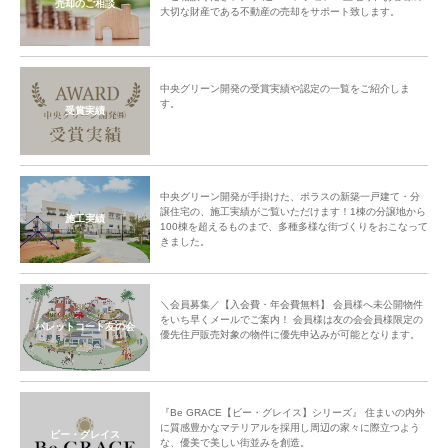
売却のご相談
大切な財産である不動産の売却をサポート致します。
中央グリーン開発の受賞実績や認定の一覧をご紹介しま
す。
受賞実績
中央グリーン開発が手掛けた、ポラスの新築一戸建て・分
譲住宅の、施工実績がご覧いただけます！1棟の分譲地から
施工実績
100棟を超えるものまで、多種多様な街づくりをおこなって
きました。
＼会員募集／【入会費・年会費無料】 会員様へ未公開物件
をいち早くメールでご案内！ 会員様は友の会会員様限定の
パレットコート友の会
優先住戸販売対象の物件に優先申込みが可能となります。
『Be GRACE【ビー・グレイス】シリーズ』 住まいの内外
に質感豊かなマテリアルを採用し周辺の家々に際立つよう
ビー・グレイス
な、優美で美しい街並みを創造。