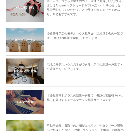
ホームページから見学予約の上、現地にお越しいただいた
方にはAmazonギフトカードをプレゼント！ その他にも、
Web見学予約
見学予約をしていただくことで受けられるメリットがあ
り、断然おすすめです。
今週開催予定のモデルハウス見学会・現地見学会の一覧で
す。 ぜひお気軽にお越しくださいませ。
オープンハウス
現地でモデルハウス見学ができるポラスの新築一戸建て・
分譲住宅をご紹介します。
モデルハウス特集
【登録無料】ポラスの新築一戸建て・分譲住宅情報をいち
早くお届けするメールマガジン配信サービスです。
メルマガ登録
不動産売却・買取りのご相談はポラス・中央グリーン開発
へご相談ください。 戸建・マンション・土地等、お客様の