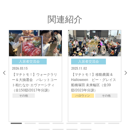
大会終了後は、表彰式を兼ねた懇親会を開催。
関連紹介
日ごろ各分譲地で開催されている入居者様主催の『マチトモ！』交流イベン
トをご紹介いただきながら、情報交換をして頂きました。
入居者交流会
入居者交流会
入居
26.03.15
2025.11.02
2025.06.29
＋＋＋＋＋＋＋＋＋＋＋＋＋＋＋＋＋＋＋＋＋＋＋＋＋＋＋＋＋＋＋＋＋＋
マチトモ！】ウォークラリ
【マチトモ！】移動農園 &
【マチト
＋＋＋＋＋＋
＆大抽選会 パレットコー
Halloween ビー・グレイス
ー・グレ
（ご参加者の声）
柏たなか エヴァーシティ
船橋塚田 未来輪区（全39
森32（全3
・とにかく楽しかったです。また企画してください！
全150邸/2017年分譲）
邸/2023年分譲）
・こんな企画をしてくださるなんて、さすがポラスさんだと思いました！
その他
ハロウィン
その他
その他
・子どもも大人も一緒に盛り上がり楽しめました。ありがとうございまし
た。
・ポラスさんの期待に応える為に、前日夜９時にダイソーに行って仮装グッ
ズ揃えました！
・予選大会までしたのに、優勝できなくて本当に悔しい！また開催してくだ