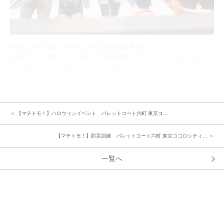
当日は、全６３名、９チームのご入居者様が参加。
中央グリーン開発としても初の「分譲地合同イベント」でしたが、オリジナ
ルの応援グッズやお揃いのＴシャツ、仮装で参加くださるなど、各チーム趣
向をこらしたチームワークで大歓声のスタート。中には事前に予選大会を開
かれた分譲地もあり、大変賑やかに盛り上がりました。
＜ 【マチトモ！】ハロウィンイベント パレットコート六町 東京コ…
【マチトモ！】防災訓練 パレットコート六町 東京ココロシティ… ＞
一覧へ