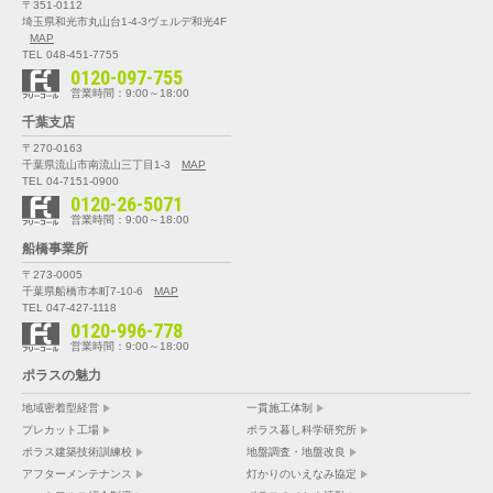
〒351-0112
埼玉県和光市丸山台1-4-3
ヴェルデ和光4F
MAP
TEL 048-451-7755
0120-097-755
営業時間：9:00～18:00
千葉支店
〒270-0163
千葉県流山市南流山三丁目1-3
MAP
TEL 04-7151-0900
0120-26-5071
営業時間：9:00～18:00
船橋事業所
〒273-0005
千葉県船橋市本町7-10-6
MAP
TEL 047-427-1118
0120-996-778
営業時間：9:00～18:00
ポラスの魅力
地域密着型経営
一貫施工体制
プレカット工場
ポラス暮し科学研究所
ポラス建築技術訓練校
地盤調査・地盤改良
アフターメンテナンス
灯かりのいえなみ協定