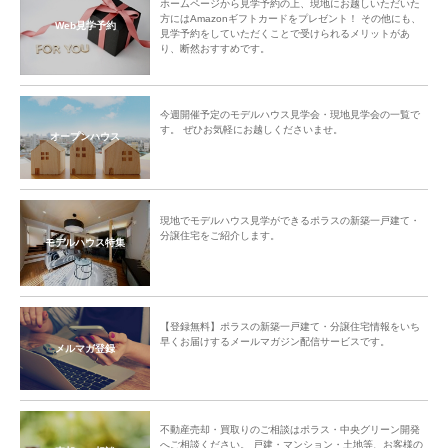
ホームページから見学予約の上、現地にお越しいただいた
方にはAmazonギフトカードをプレゼント！ その他にも、
Web見学予約
見学予約をしていただくことで受けられるメリットがあ
り、断然おすすめです。
今週開催予定のモデルハウス見学会・現地見学会の一覧で
す。 ぜひお気軽にお越しくださいませ。
オープンハウス
ストライクで盛り上がるみなさん
お子さんもたくさんご参加いただき
ました！
現地でモデルハウス見学ができるポラスの新築一戸建て・
分譲住宅をご紹介します。
モデルハウス特集
【登録無料】ポラスの新築一戸建て・分譲住宅情報をいち
分譲地での交流イベント紹介タイ
優勝は、越谷フィールの皆さん。お
早くお届けするメールマガジン配信サービスです。
メルマガ登録
ム。楽しそうにお話くださいまし
めでとうございました！
た。
不動産売却・買取りのご相談はポラス・中央グリーン開発
へご相談ください。 戸建・マンション・土地等、お客様の