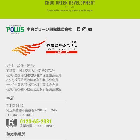
<売主・設計・販売>
宅建業 国土交通大臣(5)第6871号
(公社)全国宅地建物取引業保証協会会員
(公社)埼玉県宅地建物取引業協会会員
(一社)千葉県宅地建物取引業協会会員
(公社)首都圏不動産公正取引協議会加盟
本店
〒343-0845
埼玉県越谷市南越谷1-2905-3
MAP
TEL 048-990-8010
0120-65-2381
営業時間：9:00～18:00
和光事業所