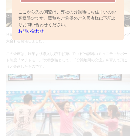
ここから先の閲覧は、弊社の分譲地にお住まいのお
客様限定です。閲覧をご希望のご入居者様は下記よ
りお問い合わせください。
お問い合わせ
秋晴れ爽やかな９月、【第一回「マチトモカップ」分譲地対抗！ボーリング
大会】を開催しました。
この企画は、昨年より導入し好評を頂いている“分譲地コミュニティサポー
ト制度『マチトモ！』”の特別編として、「分譲地間の交流」を育んで頂こ
うと企画したものです。