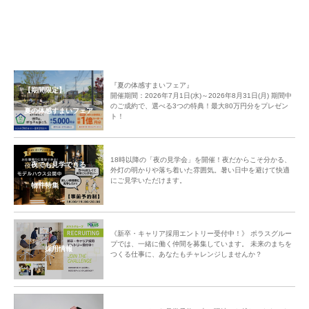
さい！！
・他の分譲地はどんなイベントをしているのか知りたかったのでとても参考
になりました。
・「へー！」「すごい！」「なるほど～」 「楽しそう！」（各イベント事
例を見て）
・うちの分譲地は200世帯あり、イベント回覧の回収にまず１ヶ月かかりま
『夏の体感すまいフェア』
す（大爆笑）
【期間限定】
開催期間：2026年7月1日(水)～2026年8月31日(月) 期間中
・200世帯規模をまとめるなんてすごい！（東京ココロシティの事例を聞い
のご成約で、選べる3つの特典！最大80万円分をプレゼン
夏の体感すまいフェア
ト！
て）
・分譲地内でもボーリング大会をやろうと思います！
・うちの分譲地では「分譲地対抗運動会」をやりたいと。ぜひ皆さん参加し
18時以降の「夜の見学会」を開催！夜だからこそ分かる、
て下さい！
夜でも見学できる
外灯の明かりや落ち着いた雰囲気。暑い日中を避けて快適
・運動会、うちの分譲地参加します！（呼びかけに即返答）
にご見学いただけます。
物件特集
などなど
＋＋＋＋＋＋＋＋＋＋＋＋＋＋＋＋＋＋＋＋＋＋＋＋＋＋＋＋＋＋＋＋＋＋
＋＋＋＋＋＋
《新卒・キャリア採用エントリー受付中！》 ポラスグルー
プでは、一緒に働く仲間を募集しています。 未来のまちを
中央グリーン開発では、今後も分譲地のコミュニティ形成サポートを継続
採用情報
つくる仕事に、あなたもチャレンジしませんか？
し、お客様のより豊かな暮らしと新しい住まい価値の創造に取り組んで参り
ます。