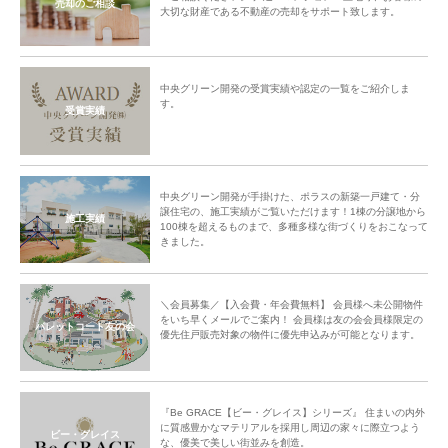
売却のご相談
大切な財産である不動産の売却をサポート致します。
中央グリーン開発の受賞実績や認定の一覧をご紹介しま
す。
受賞実績
中央グリーン開発が手掛けた、ポラスの新築一戸建て・分
譲住宅の、施工実績がご覧いただけます！1棟の分譲地から
施工実績
100棟を超えるものまで、多種多様な街づくりをおこなって
きました。
＼会員募集／【入会費・年会費無料】 会員様へ未公開物件
をいち早くメールでご案内！ 会員様は友の会会員様限定の
パレットコート友の会
優先住戸販売対象の物件に優先申込みが可能となります。
『Be GRACE【ビー・グレイス】シリーズ』 住まいの内外
に質感豊かなマテリアルを採用し周辺の家々に際立つよう
ビー・グレイス
な、優美で美しい街並みを創造。