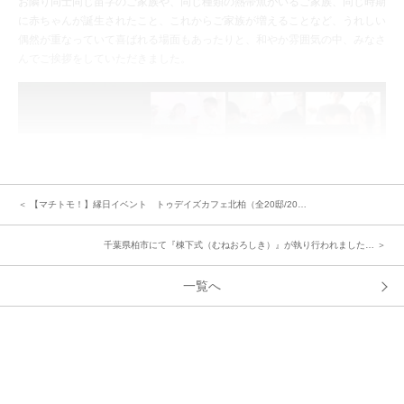
お隣り同士同じ苗字のご家族や、同じ種類の熱帯魚がいるご家族、同じ時期
に赤ちゃんが誕生されたこと、これからご家族が増えることなど、うれしい
偶然が重なっていて喜ばれる場面もあったりと、和やか雰囲気の中、みなさ
んでご挨拶をしていただきました。
＜ 【マチトモ！】縁日イベント トゥデイズカフェ北柏（全20邸/20…
千葉県柏市にて『棟下式（むねおろしき）』が執り行われました… ＞
一覧へ
続いてグループに分かれて交流トークへ。
"近隣でイチ押しの美味しいお店は？""分譲地のみなさんで一緒にできたらい
いことは？"をテーマに、みなさんで情報交換をしながら楽しく交流を図っ