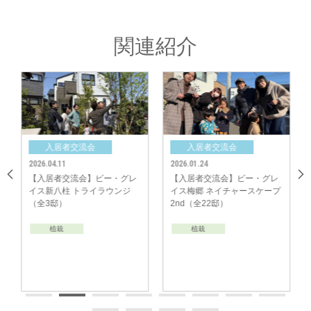
ていただきました。
「こちらのチームは東川口にあるお蕎麦屋さんがナンバーワンとなりまし
関連紹介
た。」
「川口駅地下のケーキ屋さんとラーメン屋さんが人気です。」
「タバコ屋さんの並びにある中華店の日替わりセットがおすすめです。」
「道路を挟んだところにある和食のお店もおいしいですよ♪」
その他、お好み焼きや焼肉など美味しいお店情報を代表の方に発表いただき
みなさんで共有。
入居者交流会
入居者交流会
「子どもだけでなく、大人も一緒に楽しめるクリスマスイベント案が上がり
ました。」
2026.04.11
2026.01.24
「季節の花を、分譲地のみんなのお庭に植えるのもいいですね。」
【入居者交流会】ビー・グレ
【入居者交流会】ビー・グレ
イス新八柱 トライラウンジ
イス梅郷 ネイチャースケープ
「ハロウィンに合わせて、各お家を飾ると分譲地内の一体感がありそうです
（全3邸）
2nd（全22邸）
ね。」
今後が楽しみになるようなイベント案もたくさんあがっていました。
植栽
植栽