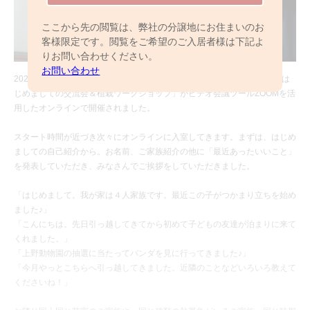
ここから先の閲覧は、弊社の分譲地にお住まいのお
客様限定です。閲覧をご希望のご入居者様は下記よ
りお問い合わせください。
お問い合わせ
2022年9月25日（日）、トゥデイズカフェ戸塚安行（全20棟））にて「は
じめましての交流会＆植栽ワークショップ」がビデオ会議ツールZOOMを活
用したオンラインで開催されました。
スタート時間が近づき次々にオンラインに入室してきます。まずは、はじめ
ましての自己紹介から。お名前、ご家族紹介の他に「最近あったいいこと」
を発表していただき、みなさんでご挨拶をしていただきました。
「はじめまして。我が家は４人家族です。最近この子がつかまり立ちを始め
ました♪」
「こんにちは。先日引っ越してきてから初めて子どもの友達が泊まりに来て
くれました。」
「上野動物園の抽選に当たってパンダを見に行ってきました♪」
「今月やっとこちらへ引っ越してきました。近隣のことなどいろいろ教えて
くださいね！」