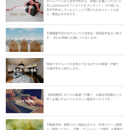
ホームページから見学予約の上、現地にお越しいただいた
「お名前とお顔が分かって良かったです。また開催されると良いです。」
方にはAmazonギフトカードをプレゼント！ その他にも、
Web見学予約
見学予約をしていただくことで受けられるメリットがあ
「皆様のお顔も拝見出来、お話できた方もいて良かったです。」
り、断然おすすめです。
「スワッグ作りは楽しい経験になりました。ありがとうございました。」
中央グリーン開発㈱では、これからの街の成長を楽しみにしつつ、今後も
今週開催予定のモデルハウス見学会・現地見学会の一覧で
「ご入居者様間のコミュニティ形成」のサポートをしてまいります。
す。 ぜひお気軽にお越しくださいませ。
オープンハウス
現地でモデルハウス見学ができるポラスの新築一戸建て・
分譲住宅をご紹介します。
モデルハウス特集
【登録無料】ポラスの新築一戸建て・分譲住宅情報をいち
早くお届けするメールマガジン配信サービスです。
メルマガ登録
不動産売却・買取りのご相談はポラス・中央グリーン開発
へご相談ください。 戸建・マンション・土地等、お客様の