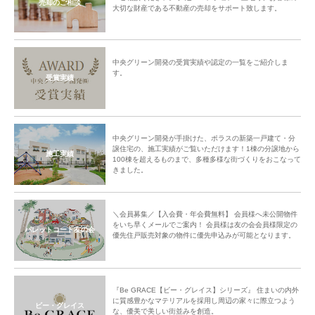
売却のご相談
大切な財産である不動産の売却をサポート致します。
中央グリーン開発の受賞実績や認定の一覧をご紹介しま
す。
受賞実績
中央グリーン開発が手掛けた、ポラスの新築一戸建て・分
譲住宅の、施工実績がご覧いただけます！1棟の分譲地から
施工実績
100棟を超えるものまで、多種多様な街づくりをおこなって
きました。
＼会員募集／【入会費・年会費無料】 会員様へ未公開物件
をいち早くメールでご案内！ 会員様は友の会会員様限定の
パレットコート友の会
優先住戸販売対象の物件に優先申込みが可能となります。
『Be GRACE【ビー・グレイス】シリーズ』 住まいの内外
に質感豊かなマテリアルを採用し周辺の家々に際立つよう
ビー・グレイス
な、優美で美しい街並みを創造。