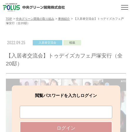
TOP
>
中央グリーン開発の取り組み
>
事例紹介
>
【入居者交流会】トゥデイズカフェ戸
塚安行（全20邸）
2022.09.25
入居者交流会
植栽
【入居者交流会】トゥデイズカフェ戸塚安行（全
20邸）
閲覧パスワードを入力しログイン
ログイン