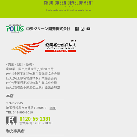
<売主・設計・販売>
宅建業 国土交通大臣(5)第6871号
(公社)全国宅地建物取引業保証協会会員
(公社)埼玉県宅地建物取引業協会会員
(一社)千葉県宅地建物取引業協会会員
(公社)首都圏不動産公正取引協議会加盟
本店
〒343-0845
埼玉県越谷市南越谷1-2905-3
MAP
TEL 048-990-8010
0120-65-2381
営業時間：9:00～18:00
和光事業所