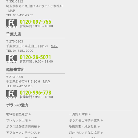
〒351-0112
埼玉県和光市丸山台1-4-3
ヴェルデ和光4F
MAP
TEL 048-451-7755
0120-097-755
営業時間：9:00～18:00
千葉支店
〒270-0163
千葉県流山市南流山三丁目1-3
MAP
TEL 04-7151-0900
0120-26-5071
営業時間：9:00～18:00
船橋事業所
〒273-0005
千葉県船橋市本町7-10-6
MAP
TEL 047-427-1118
0120-996-778
営業時間：9:00～18:00
ポラスの魅力
地域密着型経営
一貫施工体制
プレカット工場
ポラス暮し科学研究所
ポラス建築技術訓練校
地盤調査・地盤改良
アフターメンテナンス
灯かりのいえなみ協定