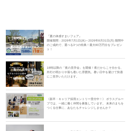
『夏の体感すまいフェア』
【期間限定】
開催期間：2026年7月1日(水)～2026年8月31日(月) 期間中
のご成約で、選べる3つの特典！最大80万円分をプレゼン
夏の体感すまいフェア
ト！
交流タイムの後は植栽ワークショップへ。
フラワーアレンジ＆ガーデニングのプロより庭木の剪定の仕方やお手入れ方
18時以降の「夜の見学会」を開催！夜だからこそ分かる、
法などをお伝えしていただいた後は、今回みなさんに挑戦していただくたく
夜でも見学できる
外灯の明かりや落ち着いた雰囲気。暑い日中を避けて快適
フレッシュなグリーンを使った季節のスワッグ作りを。
にご見学いただけます。
物件特集
講師より草花の名前や特徴を一本づつを確認しアレンジのポイントを伝授。
コニファーやユーカリなどの下準備をして草花を束ねていきます。
「○○さんとっても素敵！」「○○さん、そうそう順調ですね。」「みなさん
きれいにできてますね♪」講師がZOOM内のアレンジの様子をみながら個々
《新卒・キャリア採用エントリー受付中！》 ポラスグルー
プでは、一緒に働く仲間を募集しています。 未来のまちを
に指導。みなさん楽しくアレンジしていき素敵な作品が出来上がりました。
採用情報
つくる仕事に、あなたもチャレンジしませんか？
最後は、みなさん集まって出来上がったスワッグと一緒に記念撮影。楽しい
ワークショップと交流を深めるひと時となりました。
ご参加くださったみなさんに今回の交流会のご感想を伺いました。