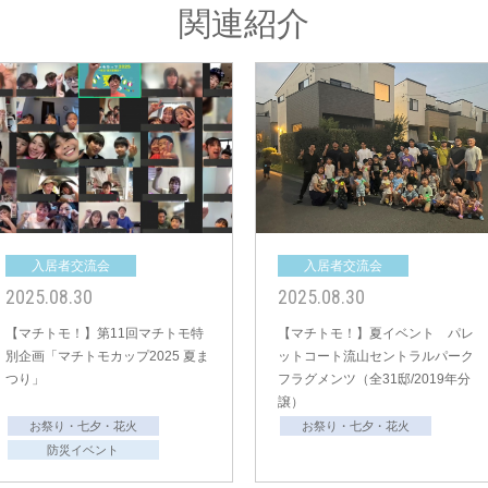
関連紹介
入居者交流会
入居者交流会
2025.08.30
2025.08.30
【マチトモ！】夏まつり カフェ
【マチトモ！】夏まつり 
マチ鶴瀬 シーサイドテイスト（全
ノ北浦和 由縁の路（全17邸/
10邸/2016年分譲）
年分譲）
お祭り・七夕・花火
お祭り・七夕・花火
防災イベント
防災イベント