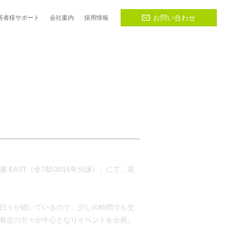
お問い合わせ
居者様
サポート
会社
案内
採用
情報
）
瀬 EAST（全7邸/2016年分譲）」にて、花
日々が続いているので、少しの時間でも交
有志の方々が中心となりイベントを企画。