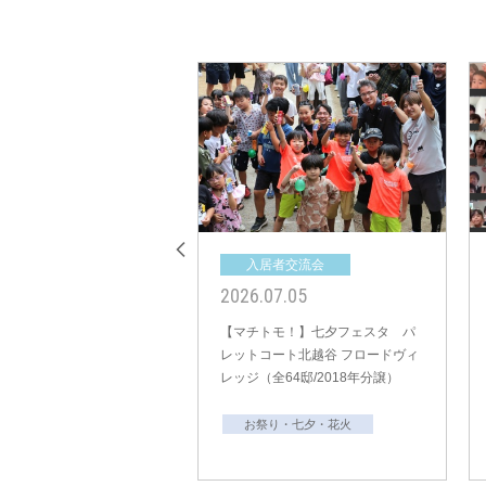
入居者交流会
入居者交流会
2025.08.30
2025.08.30
【マチトモ！】夏まつり ビー・
【マチトモ！】夏まつり トゥデ
グレイス船橋三咲 ブロッサムシー
イズカフェ戸塚安行（全20
ズン（全19邸/2023年分譲）
邸/2021年分譲）
お祭り・七夕・花火
お祭り・七夕・花火
防災イベント
防災イベント