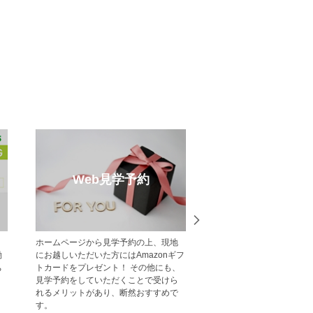
売却のご相談
受賞実
・
不動産売却・買取りのご相談はポラ
中央グリーン開発の受賞
メ
ス・中央グリーン開発へご相談くださ
一覧をご紹介します。
い。 戸建・マンション・土地等、お客
様の大切な財産である不動産の売却を
サポート致します。