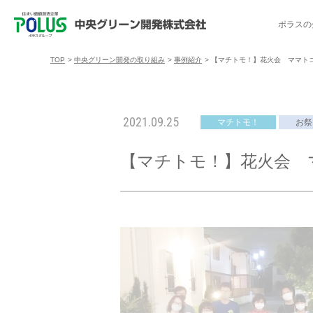
ポラスの
TOP
>
中央グリーン開発の取り組み
>
事例紹介
>
【マチトモ！】花火会 ママトコ鶴
ポラスの分譲住宅を探す
中央グリーン開発の取り組み
ご入居者様サポート
会社案内
採用情報
2021.09.25
マチトモ！
お祭
分譲地コミュニティ
トップメッセージ
入居者交流会
採用TOP
物件一覧
コミュニティサ
埼玉県
【マチトモ！】花火会 ママ
暮
暮らし情報マガジン「スマイリング」
千葉県のポラスの分譲住宅
キャリア採用
事例紹介
アクセス
東京都
コ
暮らしステキセミナー＆カルチャー
ハートフルご紹介制度
今週の現地見学会
受賞実績
越谷アル
ブランドから探す
特集から探す
施
ご入居までの流れ
ポラ