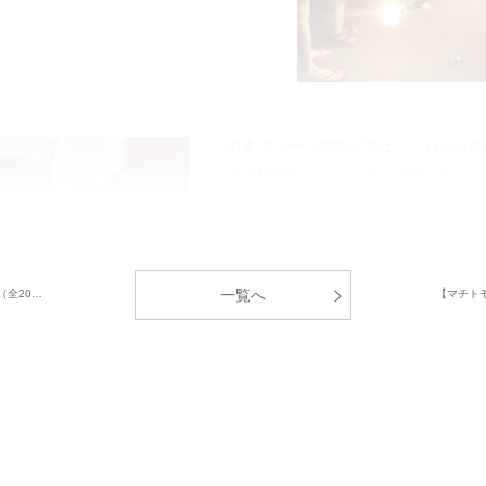
中央グリーン開発㈱では、これからの
居者様間のコミュニティ形成」のサポ
一覧へ
（全20…
【マチトモ