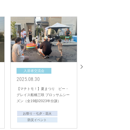
入居者交流会
入居者交流会
2025.08.30
2025.08.11
カサー
【マチトモ！】夏まつり アンパ
【マチトモ！】夏
2021
サンド大宮・大和田（全40
ト上尾 スマイレイ
邸/2019年分譲）
邸/2023年分譲）
お祭り・七夕・花火
お祭り・七夕
防災イベント