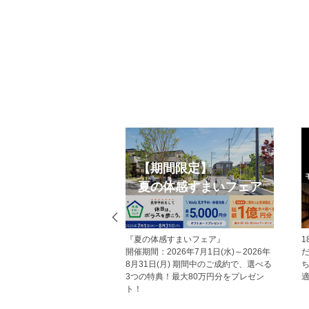
Web見学予約
オープンハウス
ジから見学予約の上、現地
今週開催予定のモデルハウス見学会・
だいた方にはAmazonギフ
現地見学会の一覧です。 ぜひお気軽に
プレゼント！ その他にも、
お越しくださいませ。
していただくことで受けら
トがあり、断然おすすめで