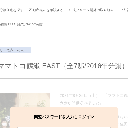
分譲住宅を探す
不動産売却を
相談する
中央グリーン開発の
取り組み
ご入
瀬 EAST（全7邸/2016年分譲）
り・七夕・花火
ポート制度「マチトモ！®」
のポラスの分譲住宅
会社概要
新卒採用
棟下式
トコ鶴瀬 EAST（全7邸/2016年分譲
らしの
のポラスの分譲住宅
スタッフ紹介
貸し会議室
職種紹介
ンシェルジュ
ファーズ応援サイト
今週のチラシ
2021年9月25日（土）、「ママトコ鶴
地図から探す
火会が開催されました。
工実績を見る
閲覧パスワードを入力しログイン
「コロナ禍でなかなか交流が出来ない
流できる機会を持ちたい」と考え住民
スのメルマガ登録