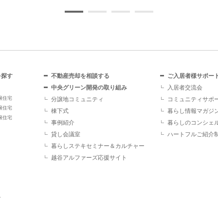
を探す
不動産売却を相談する
ご入居者様サポー
中央グリーン開発の取り組み
入居者交流会
譲住宅
分譲地コミュニティ
コミュニティサポ
譲住宅
棟下式
暮らし情報マガジ
譲住宅
事例紹介
暮らしのコンシェ
貸し会議室
ハートフルご紹介
暮らしステキセミナー＆カルチャー
越谷アルファーズ応援サイト
す