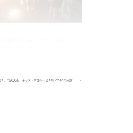
街の成長を楽しみにしつつ、今後も「ご入
ートをしてまいります。
！】花火大会 キャスト常盤平（全12邸/2020年分譲）… ＞