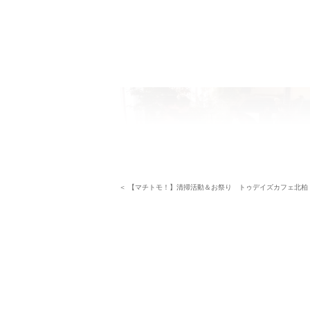
＜ 【マチトモ！】清掃活動＆お祭り トゥデイズカフェ北柏